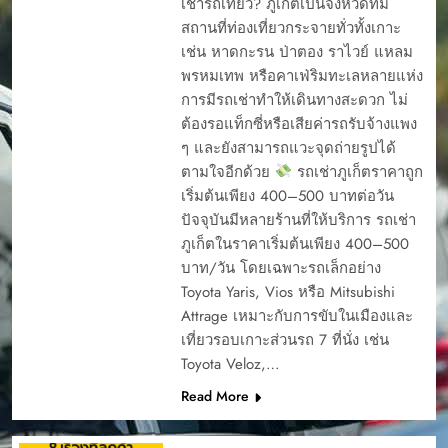
เช่ารถเที่ยว? ภูเก็ตเป็นจังหวัดที่มี
สถานที่ท่องเที่ยวกระจายทั่วทั้งเกาะ
เช่น หาดกะรน ป่าตอง ราไวย์ แหลม
พรหมเทพ หรือคาเฟ่ริมทะเลหลายแห่ง
การมีรถเช่าทำให้เดินทางสะดวก ไม่
ต้องรอแท็กซี่หรือเสียค่ารถรับจ้างแพง
ๆ และยังสามารถแวะจุดถ่ายรูปได้
ตามใจอีกด้วย
รถเช่าภูเก็ตราคาถูก
เริ่มต้นเพียง 400–500 บาทต่อวัน
ปัจจุบันมีหลายร้านที่ให้บริการ รถเช่า
ภูเก็ตในราคาเริ่มต้นเพียง 400–500
บาท/วัน โดยเฉพาะรถเล็กอย่าง
Toyota Yaris, Vios หรือ Mitsubishi
Attrage เหมาะกับการขับในเมืองและ
เที่ยวรอบเกาะส่วนรถ 7 ที่นั่ง เช่น
Toyota Veloz,…
Read More