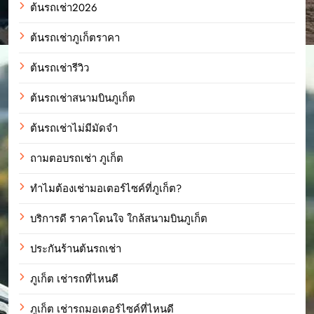
ต้นรถเช่า2026
ต้นรถเช่าภูเก็ตราคา
ต้นรถเช่ารีวิว
ต้นรถเช่าสนามบินภูเก็ต
ต้นรถเช่าไม่มีมัดจำ
ถามตอบรถเช่า ภูเก็ต
ทำไมต้องเช่ามอเตอร์ไซค์ที่ภูเก็ต?
บริการดี ราคาโดนใจ ใกล้สนามบินภูเก็ต
ประกันร้านต้นรถเช่า
ภูเก็ต เช่ารถที่ไหนดี
ภูเก็ต เช่ารถมอเตอร์ไซค์ที่ไหนดี