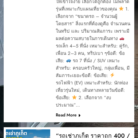
ให้เข้าใจง่าย เลือกได้ถูกต้อง ไม่พลาด
รุ่นที่เหมาะกับแผนเที่ยวของคุณ
1.
เลือกจาก “ขนาดรถ – จำนวนผู้
โดยสาร” สิ่งแรกที่ต้องดูคือ จำนวนคน
ในทริป และ ปริมาณสัมภาระ เพราะมี
ผลต่อความสบายในการเดินทาง
รถเล็ก 4–5 ที่นั่ง เหมาะสำหรับ: คู่รัก,
เพื่อน 2–3 คน, ทริปเบา ๆข้อดี: ข้อ
เสีย:
รถ 7 ที่นั่ง / SUV เหมาะ
สำหรับ: ครอบครัวใหญ่, กลุ่มเพื่อน, มี
สัมภาระเยอะข้อดี: ข้อเสีย:
รถไฟฟ้า (EV) เหมาะสำหรับ: นักท่อง
เที่ยวรุ่นใหม่, เดินทางหลายวันข้อดี:
ข้อเสีย:
2. เลือกจาก “งบ
ประมาณ”…
Read More
“รถเช่าภูเก็ต ราคาถูก 400 /