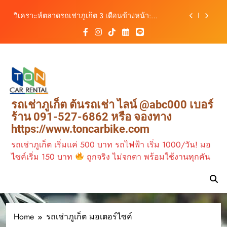
เลือกหลากหลาย พร้อมบริการ 24 ชั่วโมง
Skip
วิเคราะห์ตลาดรถเช่าภูเก็ต 3 เดือนข้างหน้า:
to
สิงหาคม–ตุลาคม 2569
content
ต้นรถเช่าภูเก็ต บริการรถเช่าครบวงจร ราคาคุ้มค่า
เดินทางสะดวกทุกเส้นทาง
รถเช่าภูเก็ต มอเตอร์ไซค์ ทางเลือกเดินทางง่าย เที่ยว
ภูเก็ตคล่องตัว กับต้นรถเช่าภูเก็ต
ต้นรถเช่าภูเก็ต รถเช่าราคาคุ้ม ใกล้สนามบิน มีรถให้
เลือกหลากหลาย พร้อมบริการ 24 ชั่วโมง
วิเคราะห์ตลาดรถเช่าภูเก็ต 3 เดือนข้างหน้า:
รถเช่าภูเก็ต ต้นรถเช่า ไลน์ @abc000 เบอร์
สิงหาคม–ตุลาคม 2569
ร้าน 091-527-6862 หรือ จองทาง
ต้นรถเช่าภูเก็ต บริการรถเช่าครบวงจร ราคาคุ้มค่า
https://www.toncarbike.com
เดินทางสะดวกทุกเส้นทาง
รถเช่าภูเก็ต เริ่มแค่ 500 บาท รถไฟฟ้า เริ่ม 1000/วัน! มอ
ไซค์เริ่ม 150 บาท
ถูกจริง ไม่จกตา พร้อมใช้งานทุกคัน
Home
รถเช่าภูเก็ต มอเตอร์ไซค์