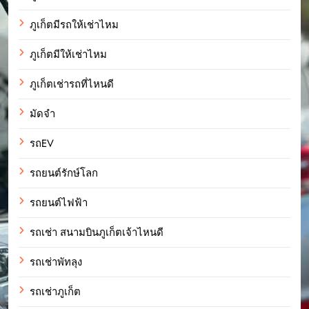
ภูเก็ตมีรถให้เช่าไหม
ภูเก็ตมีให้เช่าไหม
ภูเก็ตเช่ารถที่ไหนดี
มัดจำ
รถEV
รถยนต์รักษ์โลก
รถยนต์ไฟฟ้า
รถเช่า สนามบินภูเก็ตเจ้าไหนดี
รถเช่าพัทลุง
รถเช่าภูเก็ต