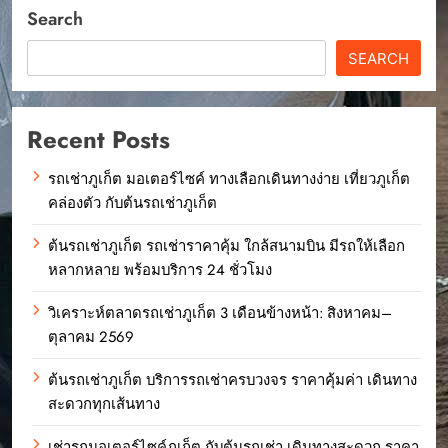
Search
SEARCH
Recent Posts
รถเช่าภูเก็ต มอเตอร์ไซค์ ทางเลือกเดินทางง่าย เที่ยวภูเก็ต
คล่องตัว กับต้นรถเช่าภูเก็ต
ต้นรถเช่าภูเก็ต รถเช่าราคาคุ้ม ใกล้สนามบิน มีรถให้เลือก
หลากหลาย พร้อมบริการ 24 ชั่วโมง
วิเคราะห์ตลาดรถเช่าภูเก็ต 3 เดือนข้างหน้า: สิงหาคม–
ตุลาคม 2569
ต้นรถเช่าภูเก็ต บริการรถเช่าครบวงจร ราคาคุ้มค่า เดินทาง
สะดวกทุกเส้นทาง
เช่ารถมอเตอร์ไซค์ภูเก็ต กับต้นรถเช่า เดินทางสะดวก ราคา