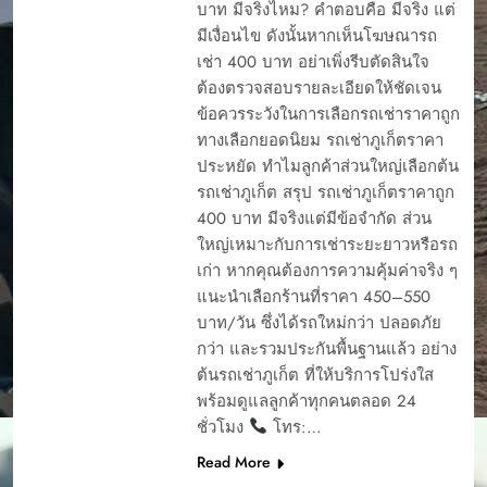
บาท มีจริงไหม? คำตอบคือ มีจริง แต่
มีเงื่อนไข ดังนั้นหากเห็นโฆษณารถ
เช่า 400 บาท อย่าเพิ่งรีบตัดสินใจ
ต้องตรวจสอบรายละเอียดให้ชัดเจน
ข้อควรระวังในการเลือกรถเช่าราคาถูก
ทางเลือกยอดนิยม รถเช่าภูเก็ตราคา
ประหยัด ทำไมลูกค้าส่วนใหญ่เลือกต้น
รถเช่าภูเก็ต สรุป รถเช่าภูเก็ตราคาถูก
400 บาท มีจริงแต่มีข้อจำกัด ส่วน
ใหญ่เหมาะกับการเช่าระยะยาวหรือรถ
เก่า หากคุณต้องการความคุ้มค่าจริง ๆ
แนะนำเลือกร้านที่ราคา 450–550
บาท/วัน ซึ่งได้รถใหม่กว่า ปลอดภัย
กว่า และรวมประกันพื้นฐานแล้ว อย่าง
ต้นรถเช่าภูเก็ต ที่ให้บริการโปร่งใส
พร้อมดูแลลูกค้าทุกคนตลอด 24
ชั่วโมง
โทร:…
Read More