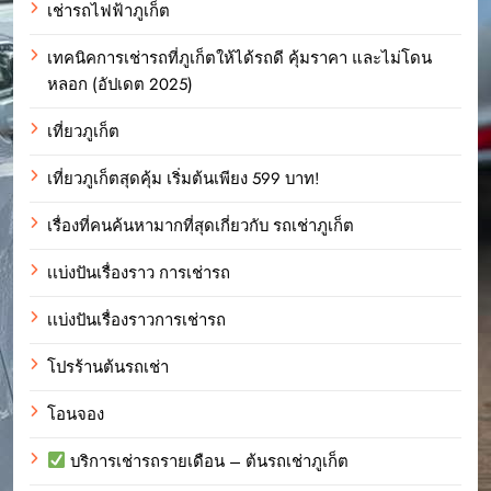
เช่ารถไฟฟ้าภูเก็ต
เทคนิคการเช่ารถที่ภูเก็ตให้ได้รถดี คุ้มราคา และไม่โดน
หลอก (อัปเดต 2025)
เที่ยวภูเก็ต
เที่ยวภูเก็ตสุดคุ้ม เริ่มต้นเพียง 599 บาท!
เรื่องที่คนค้นหามากที่สุดเกี่ยวกับ รถเช่าภูเก็ต
เเบ่งปันเรื่องราว การเช่ารถ
เเบ่งปันเรื่องราวการเช่ารถ
โปรร้านต้นรถเช่า
โอนจอง
บริการเช่ารถรายเดือน – ต้นรถเช่าภูเก็ต