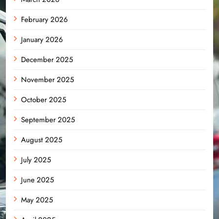
February 2026
January 2026
December 2025
November 2025
October 2025
September 2025
August 2025
July 2025
June 2025
May 2025