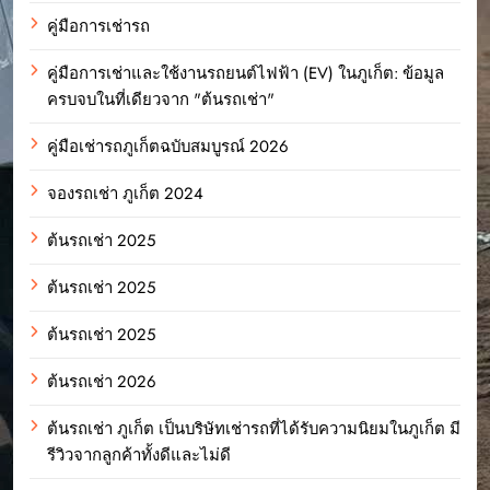
คู่มือการเช่ารถ
คู่มือการเช่าและใช้งานรถยนต์ไฟฟ้า (EV) ในภูเก็ต: ข้อมูล
ครบจบในที่เดียวจาก "ต้นรถเช่า"
คู่มือเช่ารถภูเก็ตฉบับสมบูรณ์ 2026
จองรถเช่า ภูเก็ต 2024
ต้นรถเช่า 2025
ต้นรถเช่า 2025
ต้นรถเช่า 2025
ต้นรถเช่า 2026
ต้นรถเช่า ภูเก็ต เป็นบริษัทเช่ารถที่ได้รับความนิยมในภูเก็ต มี
รีวิวจากลูกค้าทั้งดีและไม่ดี