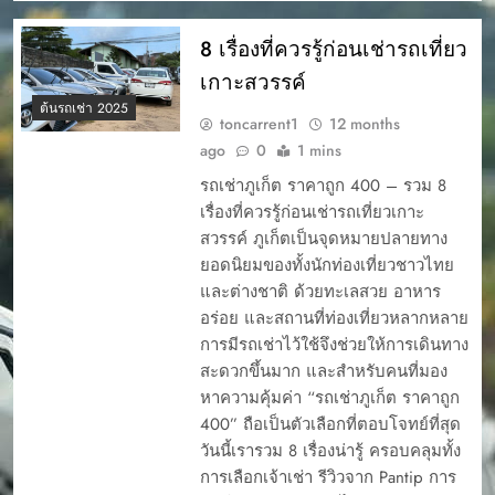
8 เรื่องที่ควรรู้ก่อนเช่ารถเที่ยว
เกาะสวรรค์
ต้นรถเช่า 2025
toncarrent1
12 months
ago
0
1 mins
รถเช่าภูเก็ต ราคาถูก 400 – รวม 8
เรื่องที่ควรรู้ก่อนเช่ารถเที่ยวเกาะ
สวรรค์ ภูเก็ตเป็นจุดหมายปลายทาง
ยอดนิยมของทั้งนักท่องเที่ยวชาวไทย
และต่างชาติ ด้วยทะเลสวย อาหาร
อร่อย และสถานที่ท่องเที่ยวหลากหลาย
การมีรถเช่าไว้ใช้จึงช่วยให้การเดินทาง
สะดวกขึ้นมาก และสำหรับคนที่มอง
หาความคุ้มค่า “รถเช่าภูเก็ต ราคาถูก
400” ถือเป็นตัวเลือกที่ตอบโจทย์ที่สุด
วันนี้เรารวม 8 เรื่องน่ารู้ ครอบคลุมทั้ง
การเลือกเจ้าเช่า รีวิวจาก Pantip การ