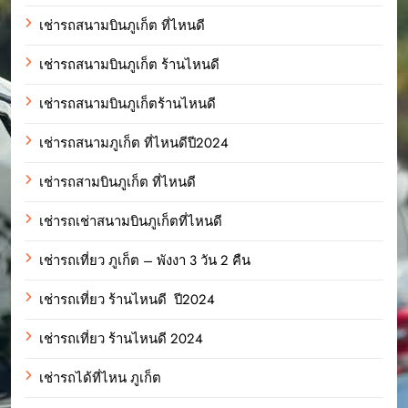
เช่ารถสนามบินภูเก็ต ที่ไหนดี
เช่ารถสนามบินภูเก็ต ร้านไหนดี
เช่ารถสนามบินภูเก็ตร้านไหนดี
เช่ารถสนามภูเก็ต ที่ไหนดีปี2024
เช่ารถสามบินภูเก็ต ที่ไหนดี
เช่ารถเช่าสนามบินภูเก็ตที่ไหนดี
เช่ารถเที่ยว ภูเก็ต – พังงา 3 วัน 2 คืน
เช่ารถเที่ยว ร้านไหนดี ปี2024
เช่ารถเที่ยว ร้านไหนดี 2024
เช่ารถได้ที่ไหน ภูเก็ต