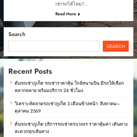
เช่ารถได้ไหม?…
Read More
Search
SEARCH
Recent Posts
ต้นรถเช่าภูเก็ต รถเช่าราคาคุ้ม ใกล้สนามบิน มีรถให้เลือก
หลากหลาย พร้อมบริการ 24 ชั่วโมง
วิเคราะห์ตลาดรถเช่าภูเก็ต 3 เดือนข้างหน้า: สิงหาคม–
ตุลาคม 2569
ต้นรถเช่าภูเก็ต บริการรถเช่าครบวงจร ราคาคุ้มค่า เดินทาง
สะดวกทุกเส้นทาง