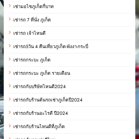
เช่ามอไซภูเก็ตกี่บาท
เช่ารถ 7 ที่นั่ง ภูเก็ต
เช่ารถ เจ้าไหนดี
เช่ารถ5วัน 4 คืนเที่ยวภูเก็ต-พังงา-กระบี่
เช่ารถกระบะ ภูเก็ต
เช่ารถกระบะ ภูเก็ต รายเดือน
เช่ารถกับบริษัทไหนดี2024
เช่ารถกับร้านต้นรถเช่าภูเก็ตปี2024
เช่ารถกับร้านอะไรดี ปี2024
เช่ารถกับร้านไหนดีที่ภูเก็ต