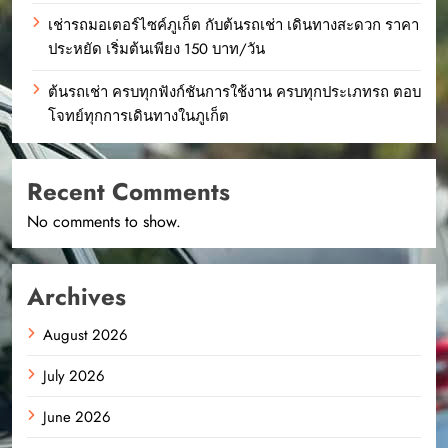
เช่ารถมอเตอร์ไซค์ภูเก็ต กับต้นรถเช่า เดินทางสะดวก ราคา
ประหยัด เริ่มต้นเพียง 150 บาท/วัน
ต้นรถเช่า ครบทุกฟังก์ชันการใช้งาน ครบทุกประเภทรถ ตอบ
โจทย์ทุกการเดินทางในภูเก็ต
Recent Comments
No comments to show.
Archives
August 2026
July 2026
June 2026