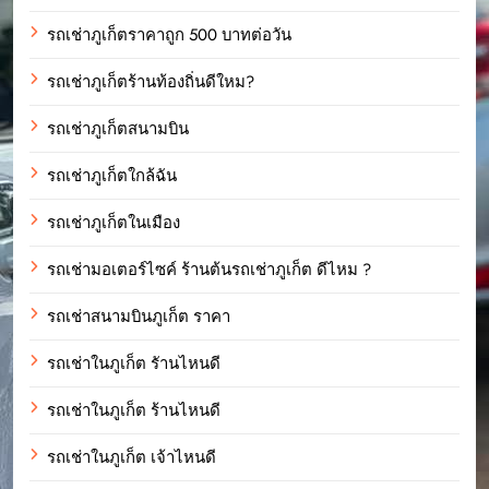
รถเช่าภูเก็ตราคาถูก 500 บาทต่อวัน
รถเช่าภูเก็ตร้านท้องถิ่นดีใหม?
รถเช่าภูเก็ตสนามบิน
รถเช่าภูเก็ตใกล้ฉัน
รถเช่าภูเก็ตในเมือง
รถเช่ามอเตอร์ไซค์ ร้านต้นรถเช่าภูเก็ต ดีไหม ?
รถเช่าสนามบินภูเก็ต ราคา
รถเช่าในภูเก็ต รัานไหนดี
รถเช่าในภูเก็ต ร้านไหนดี
รถเช่าในภูเก็ต เจ้าไหนดี