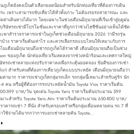
นภูเก็ตยังคงเป็นตัวเลือกยอดนิยมสำหรับนักท่องเที่ยวที่ต้องการเดิน
ระ เพราะสามารถขับเที่ยวได้ทั่วทั้งเกาะ ไม่ต้องรอรถสาธารณะ และ
ดค่าเดินทางได้มาก โดยเฉพาะในช่วงเดือนมิถุนายนที่เริ่มเข้าสู่ฤดูฝน
ริษัทรถเช่ามีโปรโมชั่นและราคาที่ถูกกว่าช่วงไฮซีซั่นอย่างเห็นได้ชัด
ะพาสำรวจราคารถเช่าในภูเก็ตช่วงเดือนมิถุนายน 2026 ว่ามีรถรุ่น
อกบ้าง ราคาเริ่มต้นเท่าไร และควรเลือกรถแบบไหนให้เหมาะกับการ
ไมเดือนมิถุนายนถึงเช่ารถภูเก็ตได้ราคาดี เดือนมิถุนายนถือเป็นช่วง
on ของภูเก็ต นักท่องเที่ยวเริ่มลดลงจากช่วงหน้าร้อนและเทศกาลใหญ่
ิษัทรถเช่าหลายแห่งปรับราคาลงเพื่อกระตุ้นยอดจอง ข้อดีของการเช่า
ได้แก่ สำหรับคนที่ต้องการเที่ยวภูเก็ตแบบประหยัด เดือนมิถุนายนถือว่า
คุ้มค่ามาก ราคารถเช่าภูเก็ตกลุ่มรถเล็ก รถกลุ่มนี้เหมาะสำหรับคู่รัก นัก
2-4 คน หรือผู้ที่ต้องการรถประหยัดน้ำมัน Toyota Vios ราคาเริ่มต้น
0-599 บาท/วัน จุดเด่น Toyota Yaris ราคาเริ่มต้นประมาณ 599
หมาะสำหรับ Toyota Yaris Ativ ราคาเริ่มต้นประมาณ 650-800 บาท/
น ราคารถเช่า 7 ที่นั่ง สำหรับครอบครัวหรือกลุ่มเพื่อนหลายคน รถ 7 ที่
ค่าใช้จ่ายได้มากกว่าการแยกเช่าหลายคัน Toyota…