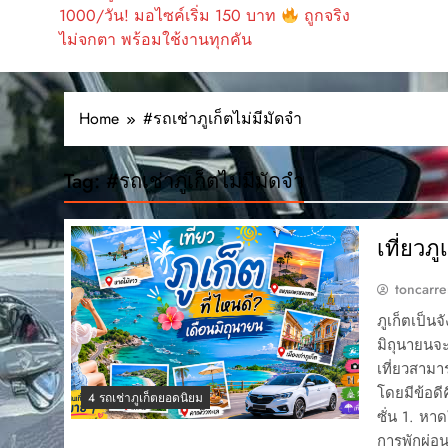
1000/วัน! มอไซค์เริ่ม 150 บาท
ถูกจริง
ไม่จกตา พร้อมใช้งานทุกคัน
Home
#รถเช่าภูเก็ตไม่มีมัดจำ
Tag:
#รถเช่าภูเก็ตไม่มีมัดจำ
เที่ยวภ
toncarre
ภูเก็ตเป็น
มิถุนายนจะ
เที่ยวสามา
โดยมีข้อดี
4 รถเช่าภูเก็ตยอดนิยม
ซั่น 1. หา
การพักผ่อ