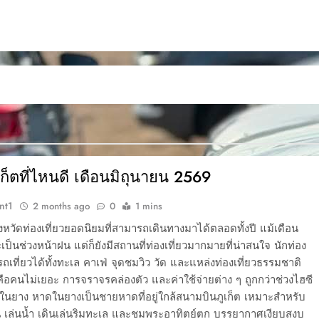
ูเก็ตที่ไหนดี เดือนมิถุนายน 2569
nt1
2 months ago
0
1 mins
จังหวัดท่องเที่ยวยอดนิยมที่สามารถเดินทางมาได้ตลอดทั้งปี แม้เดือน
เป็นช่วงหน้าฝน แต่ก็ยังมีสถานที่ท่องเที่ยวมากมายที่น่าสนใจ นักท่อง
รถเที่ยวได้ทั้งทะเล คาเฟ่ จุดชมวิว วัด และแหล่งท่องเที่ยวธรรมชาติ
คือคนไม่เยอะ การจราจรคล่องตัว และค่าใช้จ่ายต่าง ๆ ถูกกว่าช่วงไฮซี
ดในยาง หาดในยางเป็นชายหาดที่อยู่ใกล้สนามบินภูเก็ต เหมาะสำหรับ
น เล่นน้ำ เดินเล่นริมทะเล และชมพระอาทิตย์ตก บรรยากาศเงียบสงบ