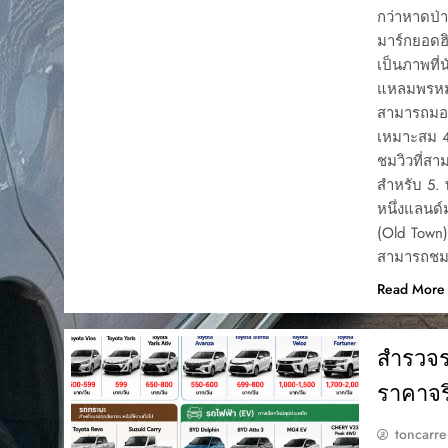
กว่าหาดป่า
มาร์กยอดฮิ
เป็นภาพที่
แหลมพรหมเท
สามารถมอง
เหมาะสม 4
ชมวิวที่ส
สำหรับ 5. 
หนึ่งแลนด์ม
(Old Town)
สามารถชมอ
Read More
สำรวจร
ราคาจริ
toncarre