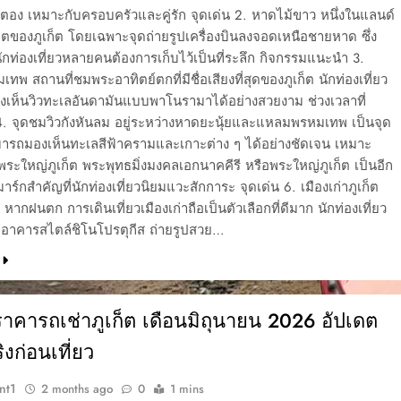
ตอง เหมาะกับครอบครัวและคู่รัก จุดเด่น 2. หาดไม้ขาว หนึ่งในแลนด์
ตของภูเก็ต โดยเฉพาะจุดถ่ายรูปเครื่องบินลงจอดเหนือชายหาด ซึ่ง
นักท่องเที่ยวหลายคนต้องการเก็บไว้เป็นที่ระลึก กิจกรรมแนะนำ 3.
พ สถานที่ชมพระอาทิตย์ตกที่มีชื่อเสียงที่สุดของภูเก็ต นักท่องเที่ยว
เห็นวิวทะเลอันดามันแบบพาโนรามาได้อย่างสวยงาม ช่วงเวลาที่
. จุดชมวิวกังหันลม อยู่ระหว่างหาดยะนุ้ยและแหลมพรหมเทพ เป็นจุด
ามารถมองเห็นทะเลสีฟ้าครามและเกาะต่าง ๆ ได้อย่างชัดเจน เหมาะ
พระใหญ่ภูเก็ต พระพุทธมิ่งมงคลเอกนาคคีรี หรือพระใหญ่ภูเก็ต เป็นอีก
าร์กสำคัญที่นักท่องเที่ยวนิยมแวะสักการะ จุดเด่น 6. เมืองเก่าภูเก็ต
 หากฝนตก การเดินเที่ยวเมืองเก่าถือเป็นตัวเลือกที่ดีมาก นักท่องเที่ยว
าคารสไตล์ชิโนโปรตุกีส ถ่ายรูปสวย…
าคารถเช่าภูเก็ต เดือนมิถุนายน 2026 อัปเดต
งก่อนเที่ยว
nt1
2 months ago
0
1 mins