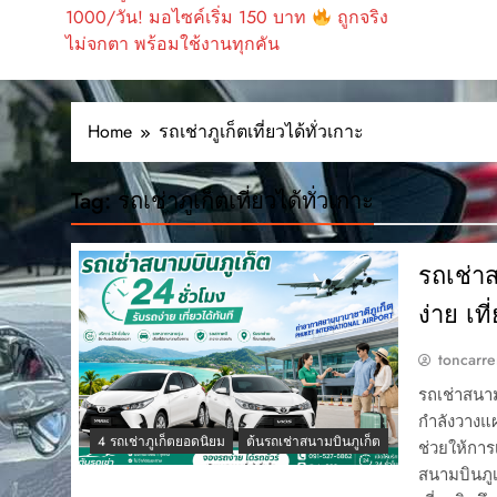
1000/วัน! มอไซค์เริ่ม 150 บาท
ถูกจริง
ไม่จกตา พร้อมใช้งานทุกคัน
Home
รถเช่าภูเก็ตเที่ยวได้ทั่วเกาะ
Tag:
รถเช่าภูเก็ตเที่ยวได้ทั่วเกาะ
รถเช่า
ง่าย เที
toncarre
รถเช่าสนาม
กำลังวางแผน
4 รถเช่าภูเก็ตยอดนิยม
ต้นรถเช่าสนามบินภูเก็ต
ช่วยให้กา
สนามบินภูเ