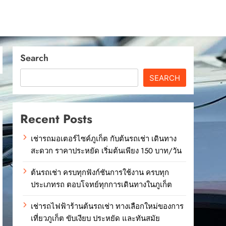
Search
SEARCH
Recent Posts
เช่ารถมอเตอร์ไซค์ภูเก็ต กับต้นรถเช่า เดินทาง
สะดวก ราคาประหยัด เริ่มต้นเพียง 150 บาท/วัน
ต้นรถเช่า ครบทุกฟังก์ชันการใช้งาน ครบทุก
ประเภทรถ ตอบโจทย์ทุกการเดินทางในภูเก็ต
เช่ารถไฟฟ้าร้านต้นรถเช่า ทางเลือกใหม่ของการ
เที่ยวภูเก็ต ขับเงียบ ประหยัด และทันสมัย