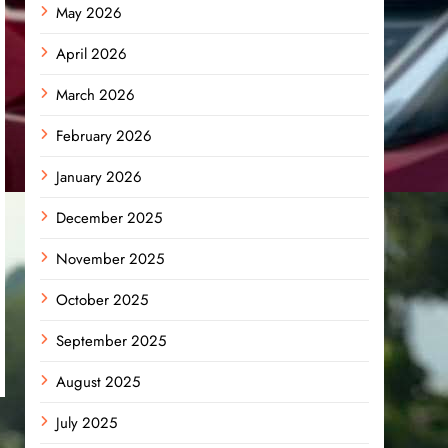
May 2026
April 2026
March 2026
February 2026
January 2026
December 2025
November 2025
October 2025
September 2025
August 2025
July 2025