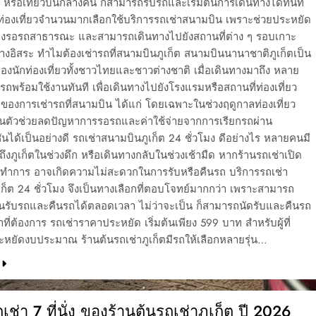
ึก หรือเที่ยวบินกลางคืน ก็สามารถรับรถและเริ่มต้นการเดินทางได้ทันที
กท่องเที่ยวจำนวนมากเลือกใช้บริการรถเช่าสนามบิน เพราะช่วยประหยัด
้องรอรถสาธารณะ และสามารถเดินทางไปยังสถานที่ต่าง ๆ รอบเกาะ
ย่างอิสระ ทำไมต้องเช่ารถที่สนามบินภูเก็ต สนามบินนานาชาติภูเก็ตเป็น
นของนักท่องเที่ยวทั้งชาวไทยและชาวต่างชาติ เมื่อเดินทางมาถึง หลาย
ถพร้อมใช้งานทันที เพื่อเดินทางไปยังโรงแรมหรือสถานที่ท่องเที่ยว
ดีของการเช่ารถที่สนามบิน ได้แก่ โดยเฉพาะในช่วงฤดูกาลท่องเที่ยว
วนตัวช่วยลดปัญหาการรอรถและค่าใช้จ่ายจากการเรียกรถผ่าน
นได้เป็นอย่างดี รถเช่าสนามบินภูเก็ต 24 ชั่วโมง ดีอย่างไร หลายคนมี
าถึงภูเก็ตในช่วงดึก หรือเดินทางกลับในช่วงเช้ามืด หากร้านรถเช่าเปิด
ทำการ อาจเกิดความไม่สะดวกในการรับหรือคืนรถ บริการรถเช่า
ก็ต 24 ชั่วโมง จึงเป็นทางเลือกที่ตอบโจทย์มากกว่า เพราะสามารถ
รับรถและคืนรถได้ตลอดเวลา ไม่ว่าจะเป็น ก็สามารถนัดรับและคืนรถ
ที่ต้องการ รถเช่าราคาประหยัด เริ่มต้นเพียง 599 บาท สำหรับผู้ที่
ะหยัดงบประมาณ ร้านต้นรถเช่าภูเก็ตมีรถให้เลือกหลายรุ่น…
ช่า 7 ที่นั่ง ของร้านต้นรถเช่าภูเก็ต ปี 2026