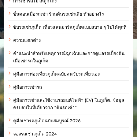
การเช่ารถไม่ให้ถูกโกง
ขั้นตอนเมื่อรถเช่า ร้านต้นรถเช่าเสีย ทำอย่างไร
ขับรถเช่าภูเก็ต เที่ยวแลนมาร์คภูเก็ตแบบสบาย ๆ ไปได้ทุกที่
ความแตกต่าง
คำแนะนำสำหรับเหตุการณ์ฉุกเฉินและการดูแลรถเบื้องต้น
เมื่อเช่ารถในภูเก็ต
คู่มือการท่องเที่ยวภูเก็ตฉบับคนขับรถเที่ยวเอง
คู่มือการเช่ารถ
คู่มือการเช่าและใช้งานรถยนต์ไฟฟ้า (EV) ในภูเก็ต: ข้อมูล
ครบจบในที่เดียวจาก "ต้นรถเช่า"
คู่มือเช่ารถภูเก็ตฉบับสมบูรณ์ 2026
จองรถเช่า ภูเก็ต 2024