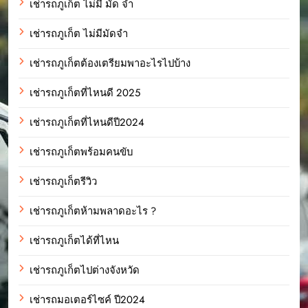
เช่ารถภูเก็ต ไม่มี มัด จํา
เช่ารถภูเก็ต ไม่มีมัดจำ
เช่ารถภูเก็ตต้องเตรียมพาอะไรไปบ้าง
เช่ารถภูเก็ตที่ไหนดี 2025
เช่ารถภูเก็ตที่ไหนดีปี2024
เช่ารถภูเก็ตพร้อมคนขับ
เช่ารถภูเก็ตรีวิว
เช่ารถภูเก็ตห้ามพลาดอะไร ?
เช่ารถภูเก็ตได้ที่ไหน
เช่ารถภูเก็ตไปต่างจังหวัด
เช่ารถมอเตอร์ไซค์ ปี2024