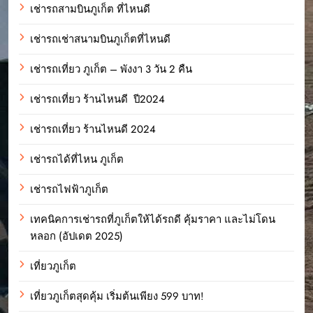
เช่ารถสามบินภูเก็ต ที่ไหนดี
เช่ารถเช่าสนามบินภูเก็ตที่ไหนดี
เช่ารถเที่ยว ภูเก็ต – พังงา 3 วัน 2 คืน
เช่ารถเที่ยว ร้านไหนดี ปี2024
เช่ารถเที่ยว ร้านไหนดี 2024
เช่ารถได้ที่ไหน ภูเก็ต
เช่ารถไฟฟ้าภูเก็ต
เทคนิคการเช่ารถที่ภูเก็ตให้ได้รถดี คุ้มราคา และไม่โดน
หลอก (อัปเดต 2025)
เที่ยวภูเก็ต
เที่ยวภูเก็ตสุดคุ้ม เริ่มต้นเพียง 599 บาท!