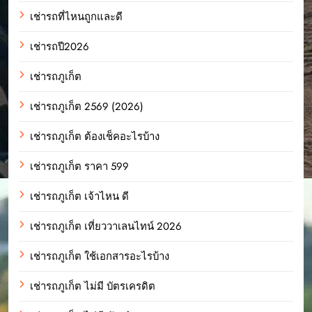
เช่ารถที่ไหนถูกและดี
เช่ารถปี2026
เช่ารถภูเก็ต
เช่ารถภูเก็ต 2569 (2026)
เช่ารถภูเก็ต ต้องเช็คอะไรบ้าง
เช่ารถภูเก็ต ราคา 599
เช่ารถภูเก็ต เจ้าไหน ดี
เช่ารถภูเก็ต เที่ยววาเลนไทน์ 2026
เช่ารถภูเก็ต ใช้เอกสารอะไรบ้าง
เช่ารถภูเก็ต ไม่มี บัตรเครดิต