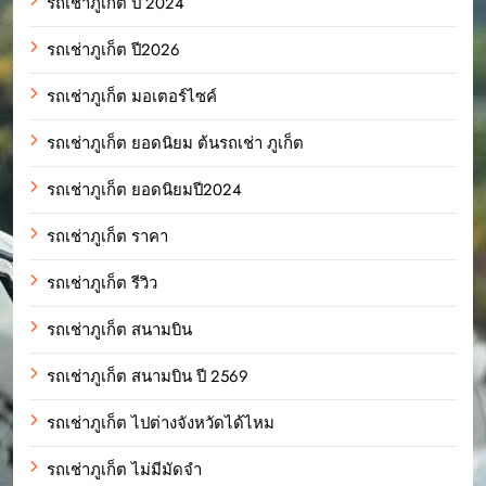
รถเช่าภูเก็ต ปี 2024
รถเช่าภูเก็ต ปี2026
รถเช่าภูเก็ต มอเตอร์ไซค์
รถเช่าภูเก็ต ยอดนิยม ต้นรถเช่า ภูเก็ต
รถเช่าภูเก็ต ยอดนิยมปี2024
รถเช่าภูเก็ต ราคา
รถเช่าภูเก็ต รีวิว
รถเช่าภูเก็ต สนามบิน
รถเช่าภูเก็ต สนามบิน ปี 2569
รถเช่าภูเก็ต ไปต่างจังหวัดได้ไหม
รถเช่าภูเก็ต ไม่มีมัดจำ