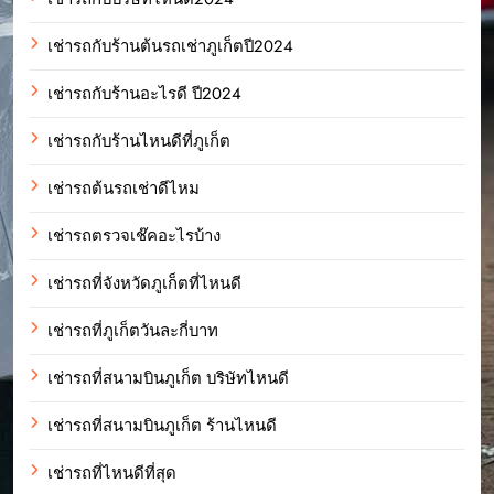
เช่ารถกับร้านต้นรถเช่าภูเก็ตปี2024
เช่ารถกับร้านอะไรดี ปี2024
เช่ารถกับร้านไหนดีที่ภูเก็ต
เช่ารถต้นรถเช่าดีไหม
เช่ารถตรวจเช๊คอะไรบ้าง
เช่ารถที่จังหวัดภูเก็ตที่ไหนดี
เช่ารถที่ภูเก็ตวันละกี่บาท
เช่ารถที่สนามบินภูเก็ต บริษัทไหนดี
เช่ารถที่สนามบินภูเก็ต ร้านไหนดี
เช่ารถที่ไหนดีที่สุด