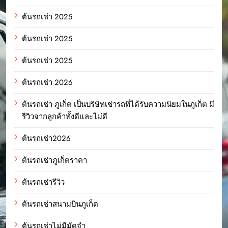
ต้นรถเช่า 2025
ต้นรถเช่า 2025
ต้นรถเช่า 2025
ต้นรถเช่า 2026
ต้นรถเช่า ภูเก็ต เป็นบริษัทเช่ารถที่ได้รับความนิยมในภูเก็ต มี
รีวิวจากลูกค้าทั้งดีและไม่ดี
ต้นรถเช่า2026
ต้นรถเช่าภูเก็ตราคา
ต้นรถเช่ารีวิว
ต้นรถเช่าสนามบินภูเก็ต
ต้นรถเช่าไม่มีมัดจำ