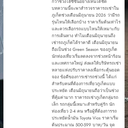
กว่าช่วงไฮซีซั่นอย่างเห็นได้ชัด
บทความนี้จะพาสำรวจราคารถเช่าใน
ภูเก็ตช่วงเดือนมิถุนายน 2026 ว่ามีรถ
รุ่นไหนให้เลือกบ้าง ราคาเริ่มต้นเท่าไร
และควรเลือกรถแบบไหนให้เหมาะกับ
การเดินทาง ทำไมเดือนมิถุนายนถึง
เช่ารถภูเก็ตได้ราคาดี เดือนมิถุนายน
ถือเป็นช่วง Green Season ของภูเก็ต
นักท่องเที่ยวเริ่มลดลงจากช่วงหน้าร้อน
และเทศกาลใหญ่ ส่งผลให้บริษัทรถเช่า
หลายแห่งปรับราคาลงเพื่อกระตุ้นยอด
จอง ข้อดีของการเช่ารถช่วงนี้ ได้แก่
สำหรับคนที่ต้องการเที่ยวภูเก็ตแบบ
ประหยัด เดือนมิถุนายนถือว่าเป็นช่วง
ที่คุ้มค่ามาก ราคารถเช่าภูเก็ตกลุ่มรถ
เล็ก รถกลุ่มนี้เหมาะสำหรับคู่รัก นัก
ท่องเที่ยว 2-4 คน หรือผู้ที่ต้องการรถ
ประหยัดน้ำมัน Toyota Vios ราคาเริ่ม
ต้นประมาณ 500-599 บาท/วัน จุด