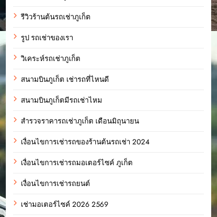
รีวิวร้านต้นรถเช่าภูเก็ต
รูป รถเช่าของเรา
วิเคระห์รถเช่าภูเก็ต
สนามบินภูเก็ต เช่ารถที่ไหนดี
สนามบินภูเก็ตมีรถเช่าไหม
สำรวจราคารถเช่าภูเก็ต เดือนมิถุนายน
เงื่อนไขการเช่ารถของร้านต้นรถเช่า 2024
เงื่อนไขการเช่ารถมอเตอร์ไซค์ ภูเก็ต
เงื่อนไขการเช่ารถยนต์
เช่ามอเตอร์ไซค์ 2026 2569