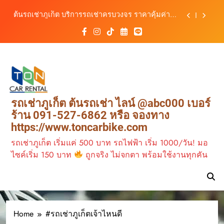
เดินทางสะดวกทุกเส้นทาง
Skip
เช่ารถมอเตอร์ไซค์ภูเก็ต กับต้นรถเช่า เดินทาง
to
สะดวก ราคาประหยัด เริ่มต้นเพียง 150 บาท/วัน
content
ต้นรถเช่า ครบทุกฟังก์ชันการใช้งาน ครบทุกประเภท
รถ ตอบโจทย์ทุกการเดินทางในภูเก็ต
วิเคราะห์ตลาดรถเช่าภูเก็ต 3 เดือนข้างหน้า:
สิงหาคม–ตุลาคม 2569
ต้นรถเช่าภูเก็ต บริการรถเช่าครบวงจร ราคาคุ้มค่า
เดินทางสะดวกทุกเส้นทาง
เช่ารถมอเตอร์ไซค์ภูเก็ต กับต้นรถเช่า เดินทาง
รถเช่าภูเก็ต ต้นรถเช่า ไลน์ @abc000 เบอร์
สะดวก ราคาประหยัด เริ่มต้นเพียง 150 บาท/วัน
ร้าน 091-527-6862 หรือ จองทาง
ต้นรถเช่า ครบทุกฟังก์ชันการใช้งาน ครบทุกประเภท
https://www.toncarbike.com
รถ ตอบโจทย์ทุกการเดินทางในภูเก็ต
รถเช่าภูเก็ต เริ่มแค่ 500 บาท รถไฟฟ้า เริ่ม 1000/วัน! มอ
ไซค์เริ่ม 150 บาท
ถูกจริง ไม่จกตา พร้อมใช้งานทุกคัน
Home
#รถเช่าภูเก็ตเจ้าไหนดี