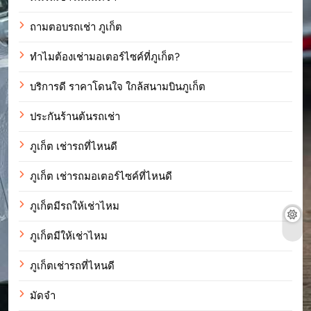
ถามตอบรถเช่า ภูเก็ต
ทำไมต้องเช่ามอเตอร์ไซค์ที่ภูเก็ต?
บริการดี ราคาโดนใจ ใกล้สนามบินภูเก็ต
ประกันร้านต้นรถเช่า
ภูเก็ต เช่ารถที่ไหนดี
ภูเก็ต เช่ารถมอเตอร์ไซค์ที่ไหนดี
ภูเก็ตมีรถให้เช่าไหม
ภูเก็ตมีให้เช่าไหม
ภูเก็ตเช่ารถที่ไหนดี
มัดจำ