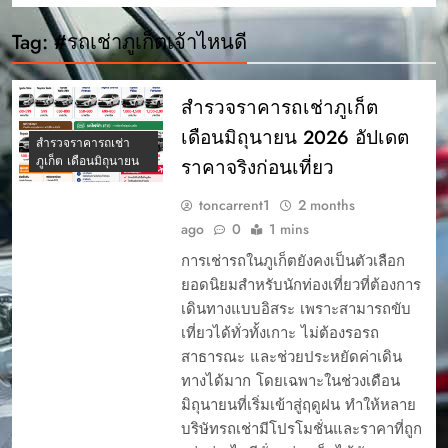
Tag:
#รถเช่าภูเก็ตเจ้าไหนดี
สำรวจราคารถเช่าภูเก็ต
เดือนมิถุนายน 2026 อัปเดต
สำรวจราคารถเช่า
ภูเก็ต เดือนมิถุนายน
ราคาจริงก่อนเที่ยว
toncarrent1
2 months
ago
0
1 mins
การเช่ารถในภูเก็ตยังคงเป็นตัวเลือก
ยอดนิยมสำหรับนักท่องเที่ยวที่ต้องการ
เดินทางแบบอิสระ เพราะสามารถขับ
เที่ยวได้ทั่วทั้งเกาะ ไม่ต้องรอรถ
สาธารณะ และช่วยประหยัดค่าเดิน
ทางได้มาก โดยเฉพาะในช่วงเดือน
มิถุนายนที่เริ่มเข้าสู่ฤดูฝน ทำให้หลาย
บริษัทรถเช่ามีโปรโมชั่นและราคาที่ถูก