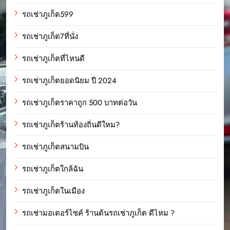
รถเช่าภูเก็ต599
รถเช่าภูเก็ต7ที่นั่ง
รถเช่าภูเก็ตที่ไหนดี
รถเช่าภูเก็ตยอดนิยม ปี 2024
รถเช่าภูเก็ตราคาถูก 500 บาทต่อวัน
รถเช่าภูเก็ตร้านท้องถิ่นดีใหม?
รถเช่าภูเก็ตสนามบิน
รถเช่าภูเก็ตใกล้ฉัน
รถเช่าภูเก็ตในเมือง
รถเช่ามอเตอร์ไซค์ ร้านต้นรถเช่าภูเก็ต ดีไหม ?