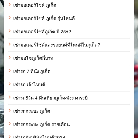
เช่ามอเตอร์ไซค์ ภูเก็ต
เช่ามอเตอร์ไซค์ ภูเก็ต รุ่นไหนดี
เช่ามอเตอร์ไซค์ภูเก็ต ปี 2569
เช่ามอเตอร์ไซค์และรถยนต์ที่ไหนดีในภูเก็ต?
เช่ามอไซภูเก็ตกี่บาท
เช่ารถ 7 ที่นั่ง ภูเก็ต
เช่ารถ เจ้าไหนดี
เช่ารถ5วัน 4 คืนเที่ยวภูเก็ต-พังงา-กระบี่
เช่ารถกระบะ ภูเก็ต
เช่ารถกระบะ ภูเก็ต รายเดือน
เช่ารถกับบริษัทไหนดี2024