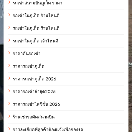
รถเช่าสนามบินภูเก็ต ราคา
รถเช่าในภูเก็ต รัานไหนดี
รถเช่าในภูเก็ต ร้านไหนดี
รถเช่าในภูเก็ต เจ้าไหนดี
ราคาต้นรถเช่า
ราคารถเช่าภูเก็ต
ราคารถเช่าภูเก็ต 2026
ราคารถเช่าล่าสุด2025
ราคารถเช่าโลซีซั่น 2026
ร้านเช่ารถติดสนามบิน
รายละเอียดที่ลูกค้าต้องแจ้งเพื่อจองรถ