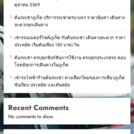
ตุลาคม 2569
ต้นรถเช่าภูเก็ต บริการรถเช่าครบวงจร ราคาคุ้มค่า เดินทาง
สะดวกทุกเส้นทาง
เช่ารถมอเตอร์ไซค์ภูเก็ต กับต้นรถเช่า เดินทางสะดวก ราคา
ประหยัด เริ่มต้นเพียง 150 บาท/วัน
ต้นรถเช่า ครบทุกฟังก์ชันการใช้งาน ครบทุกประเภทรถ ตอบ
โจทย์ทุกการเดินทางในภูเก็ต
เช่ารถไฟฟ้าร้านต้นรถเช่า ทางเลือกใหม่ของการเที่ยวภูเก็ต
ขับเงียบ ประหยัด และทันสมัย
Recent Comments
No comments to show.