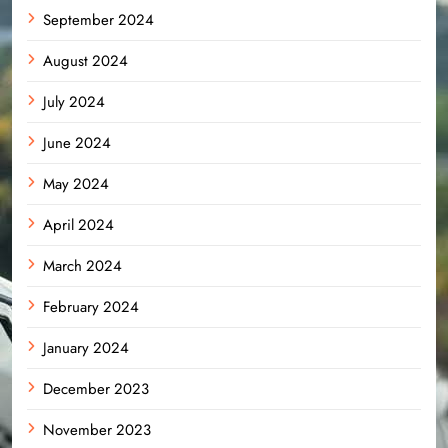
September 2024
August 2024
July 2024
June 2024
May 2024
April 2024
March 2024
February 2024
January 2024
December 2023
November 2023