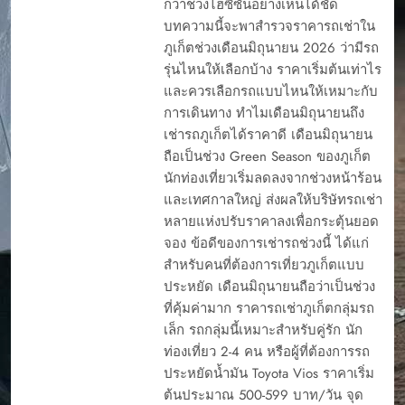
กว่าช่วงไฮซีซั่นอย่างเห็นได้ชัด
บทความนี้จะพาสำรวจราคารถเช่าใน
ภูเก็ตช่วงเดือนมิถุนายน 2026 ว่ามีรถ
รุ่นไหนให้เลือกบ้าง ราคาเริ่มต้นเท่าไร
และควรเลือกรถแบบไหนให้เหมาะกับ
การเดินทาง ทำไมเดือนมิถุนายนถึง
เช่ารถภูเก็ตได้ราคาดี เดือนมิถุนายน
ถือเป็นช่วง Green Season ของภูเก็ต
นักท่องเที่ยวเริ่มลดลงจากช่วงหน้าร้อน
และเทศกาลใหญ่ ส่งผลให้บริษัทรถเช่า
หลายแห่งปรับราคาลงเพื่อกระตุ้นยอด
จอง ข้อดีของการเช่ารถช่วงนี้ ได้แก่
สำหรับคนที่ต้องการเที่ยวภูเก็ตแบบ
ประหยัด เดือนมิถุนายนถือว่าเป็นช่วง
ที่คุ้มค่ามาก ราคารถเช่าภูเก็ตกลุ่มรถ
เล็ก รถกลุ่มนี้เหมาะสำหรับคู่รัก นัก
ท่องเที่ยว 2-4 คน หรือผู้ที่ต้องการรถ
ประหยัดน้ำมัน Toyota Vios ราคาเริ่ม
ต้นประมาณ 500-599 บาท/วัน จุด