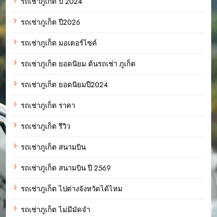
รถเช่าภูเก็ต ปี 2024
รถเช่าภูเก็ต ปี2026
รถเช่าภูเก็ต มอเตอร์ไซค์
รถเช่าภูเก็ต ยอดนิยม ต้นรถเช่า ภูเก็ต
รถเช่าภูเก็ต ยอดนิยมปี2024
รถเช่าภูเก็ต ราคา
รถเช่าภูเก็ต รีวิว
รถเช่าภูเก็ต สนามบิน
รถเช่าภูเก็ต สนามบิน ปี 2569
รถเช่าภูเก็ต ไปต่างจังหวัดได้ไหม
รถเช่าภูเก็ต ไม่มีมัดจำ