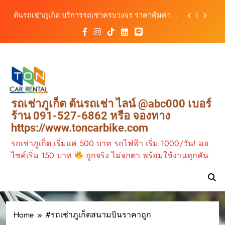
เดินทางสะดวกทุกเส้นทาง
Skip
เช่ารถมอเตอร์ไซค์ภูเก็ต กับต้นรถเช่า เดินทาง
to
สะดวก ราคาประหยัด เริ่มต้นเพียง 150 บาท/วัน
content
ต้นรถเช่า ครบทุกฟังก์ชันการใช้งาน ครบทุกประเภท
รถ ตอบโจทย์ทุกการเดินทางในภูเก็ต
วิเคราะห์ตลาดรถเช่าภูเก็ต 3 เดือนข้างหน้า:
สิงหาคม–ตุลาคม 2569
ต้นรถเช่าภูเก็ต บริการรถเช่าครบวงจร ราคาคุ้มค่า
เดินทางสะดวกทุกเส้นทาง
เช่ารถมอเตอร์ไซค์ภูเก็ต กับต้นรถเช่า เดินทาง
รถเช่าภูเก็ต ต้นรถเช่า ไลน์ @abc000 เบอร์
สะดวก ราคาประหยัด เริ่มต้นเพียง 150 บาท/วัน
ร้าน 091-527-6862 หรือ จองทาง
ต้นรถเช่า ครบทุกฟังก์ชันการใช้งาน ครบทุกประเภท
https://www.toncarbike.com
รถ ตอบโจทย์ทุกการเดินทางในภูเก็ต
รถเช่าภูเก็ต เริ่มแค่ 500 บาท รถไฟฟ้า เริ่ม 1000/วัน! มอ
ไซค์เริ่ม 150 บาท
ถูกจริง ไม่จกตา พร้อมใช้งานทุกคัน
Home
#รถเช่าภูเก็ตสนามบินราคาถูก