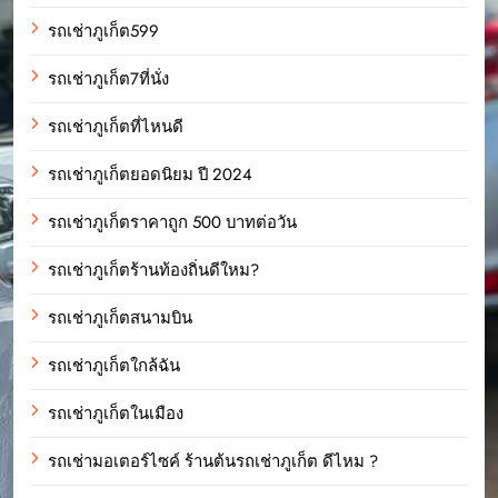
รถเช่าภูเก็ต599
รถเช่าภูเก็ต7ที่นั่ง
รถเช่าภูเก็ตที่ไหนดี
รถเช่าภูเก็ตยอดนิยม ปี 2024
รถเช่าภูเก็ตราคาถูก 500 บาทต่อวัน
รถเช่าภูเก็ตร้านท้องถิ่นดีใหม?
รถเช่าภูเก็ตสนามบิน
รถเช่าภูเก็ตใกล้ฉัน
รถเช่าภูเก็ตในเมือง
รถเช่ามอเตอร์ไซค์ ร้านต้นรถเช่าภูเก็ต ดีไหม ?