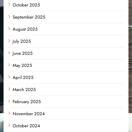
October 2025
September 2025
August 2025
July 2025
June 2025
May 2025
April 2025
March 2025
February 2025
November 2024
October 2024