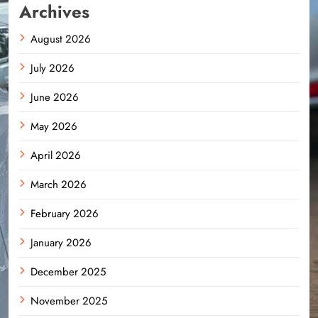
Archives
August 2026
July 2026
June 2026
May 2026
April 2026
March 2026
February 2026
January 2026
December 2025
November 2025