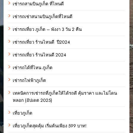
เช่ารถสามบินภูเก็ต ที่ไหนดี
เช่ารถเช่าสนามบินภูเก็ตที่ไหนดี
เช่ารถเที่ยว ภูเก็ต – พังงา 3 วัน 2 คืน
เช่ารถเที่ยว ร้านไหนดี ปี2024
เช่ารถเที่ยว ร้านไหนดี 2024
เช่ารถได้ที่ไหน ภูเก็ต
เช่ารถไฟฟ้าภูเก็ต
เทคนิคการเช่ารถที่ภูเก็ตให้ได้รถดี คุ้มราคา และไม่โดน
หลอก (อัปเดต 2025)
เที่ยวภูเก็ต
เที่ยวภูเก็ตสุดคุ้ม เริ่มต้นเพียง 599 บาท!