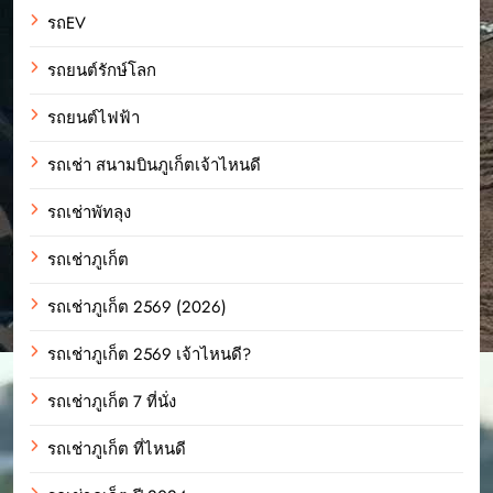
รถEV
รถยนต์รักษ์โลก
รถยนต์ไฟฟ้า
รถเช่า สนามบินภูเก็ตเจ้าไหนดี
รถเช่าพัทลุง
รถเช่าภูเก็ต
รถเช่าภูเก็ต 2569 (2026)
รถเช่าภูเก็ต 2569 เจ้าไหนดี?
รถเช่าภูเก็ต 7 ที่นั่ง
รถเช่าภูเก็ต ที่ไหนดี