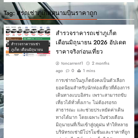
Tag:
#รถเช่าภูเก็ตสนามบินราคาถูก
สำรวจราคารถเช่าภูเก็ต
เดือนมิถุนายน 2026 อัปเดต
สำรวจราคารถเช่า
ภูเก็ต เดือนมิถุนายน
ราคาจริงก่อนเที่ยว
toncarrent1
2 months
ago
0
1 mins
การเช่ารถในภูเก็ตยังคงเป็นตัวเลือก
ยอดนิยมสำหรับนักท่องเที่ยวที่ต้องการ
เดินทางแบบอิสระ เพราะสามารถขับ
เที่ยวได้ทั่วทั้งเกาะ ไม่ต้องรอรถ
สาธารณะ และช่วยประหยัดค่าเดิน
ทางได้มาก โดยเฉพาะในช่วงเดือน
มิถุนายนที่เริ่มเข้าสู่ฤดูฝน ทำให้หลาย
บริษัทรถเช่ามีโปรโมชั่นและราคาที่ถูก