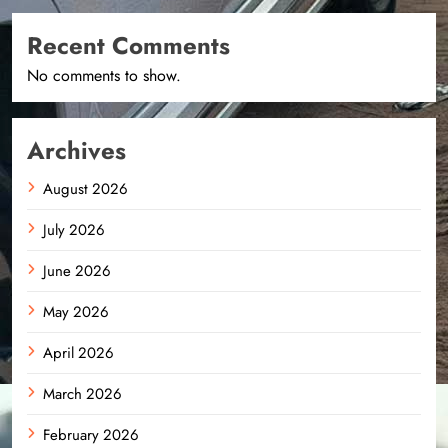
Recent Comments
No comments to show.
Archives
August 2026
July 2026
June 2026
May 2026
April 2026
March 2026
February 2026