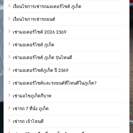
เงื่อนไขการเช่ารถมอเตอร์ไซค์ ภูเก็ต
เงื่อนไขการเช่ารถยนต์
เช่ามอเตอร์ไซค์ 2026 2569
เช่ามอเตอร์ไซค์ ภูเก็ต
เช่ามอเตอร์ไซค์ ภูเก็ต รุ่นไหนดี
เช่ามอเตอร์ไซค์ภูเก็ต ปี 2569
เช่ามอเตอร์ไซค์และรถยนต์ที่ไหนดีในภูเก็ต?
เช่ามอไซภูเก็ตกี่บาท
เช่ารถ 7 ที่นั่ง ภูเก็ต
เช่ารถ เจ้าไหนดี