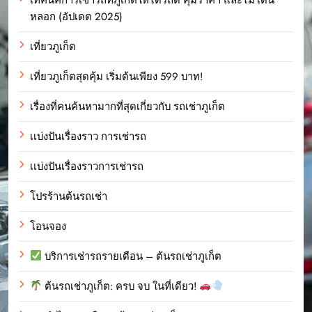
หลอก (อัปเดต 2025)
เที่ยวภูเก็ต
เที่ยวภูเก็ตสุดคุ้ม เริ่มต้นเพียง 599 บาท!
เรื่องที่คนค้นหามากที่สุดเกี่ยวกับ รถเช่าภูเก็ต
เเบ่งปันเรื่องราว การเช่ารถ
เเบ่งปันเรื่องราวการเช่ารถ
โปรร้านต้นรถเช่า
โอนจอง
บริการเช่ารถรายเดือน – ต้นรถเช่าภูเก็ต
ต้นรถเช่าภูเก็ต: ครบ จบ ในที่เดียว!