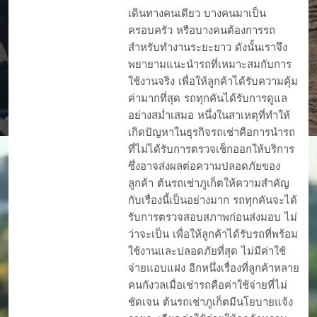
เดินทางคนเดียว บางคนมาเป็น
ครอบครัว หรือบางคนต้องการรถ
สำหรับทำงานระยะยาว ดังนั้นเราจึง
พยายามแนะนำรถที่เหมาะสมกับการ
ใช้งานจริง เพื่อให้ลูกค้าได้รับความคุ้ม
ค่ามากที่สุด รถทุกคันได้รับการดูแล
อย่างสม่ำเสมอ หนึ่งในสาเหตุที่ทำให้
เกิดปัญหาในธุรกิจรถเช่าคือการนำรถ
ที่ไม่ได้รับการตรวจเช็กออกให้บริการ
ซึ่งอาจส่งผลต่อความปลอดภัยของ
ลูกค้า ต้นรถเช่าภูเก็ตให้ความสำคัญ
กับเรื่องนี้เป็นอย่างมาก รถทุกคันจะได้
รับการตรวจสอบสภาพก่อนส่งมอบ ไม่
ว่าจะเป็น เพื่อให้ลูกค้าได้รับรถที่พร้อม
ใช้งานและปลอดภัยที่สุด ไม่มีค่าใช้
จ่ายแอบแฝง อีกหนึ่งเรื่องที่ลูกค้าหลาย
คนกังวลเมื่อเช่ารถคือค่าใช้จ่ายที่ไม่
ชัดเจน ต้นรถเช่าภูเก็ตมีนโยบายแจ้ง