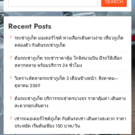
SEARCH
Recent Posts
รถเช่าภูเก็ต มอเตอร์ไซค์ ทางเลือกเดินทางง่าย เที่ยวภูเก็ต
คล่องตัว กับต้นรถเช่าภูเก็ต
ต้นรถเช่าภูเก็ต รถเช่าราคาคุ้ม ใกล้สนามบิน มีรถให้เลือก
หลากหลาย พร้อมบริการ 24 ชั่วโมง
วิเคราะห์ตลาดรถเช่าภูเก็ต 3 เดือนข้างหน้า: สิงหาคม–
ตุลาคม 2569
ต้นรถเช่าภูเก็ต บริการรถเช่าครบวงจร ราคาคุ้มค่า เดินทาง
สะดวกทุกเส้นทาง
เช่ารถมอเตอร์ไซค์ภูเก็ต กับต้นรถเช่า เดินทางสะดวก ราคา
ประหยัด เริ่มต้นเพียง 150 บาท/วัน