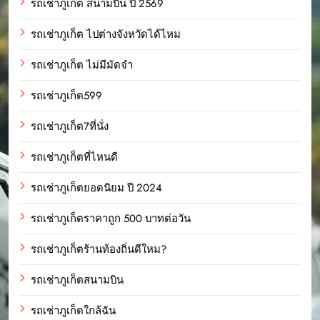
รถเช่าภูเก็ต สนามบิน ปี 2569
รถเช่าภูเก็ต ไปต่างจังหวัดได้ไหม
รถเช่าภูเก็ต ไม่มีมัดจำ
รถเช่าภูเก็ต599
รถเช่าภูเก็ต7ที่นั่ง
รถเช่าภูเก็ตที่ไหนดี
รถเช่าภูเก็ตยอดนิยม ปี 2024
รถเช่าภูเก็ตราคาถูก 500 บาทต่อวัน
รถเช่าภูเก็ตร้านท้องถิ่นดีใหม?
รถเช่าภูเก็ตสนามบิน
รถเช่าภูเก็ตใกล้ฉัน