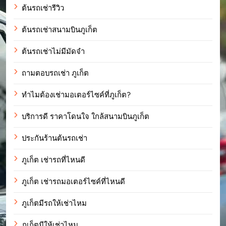
ต้นรถเช่ารีวิว
ต้นรถเช่าสนามบินภูเก็ต
ต้นรถเช่าไม่มีมัดจำ
ถามตอบรถเช่า ภูเก็ต
ทำไมต้องเช่ามอเตอร์ไซค์ที่ภูเก็ต?
บริการดี ราคาโดนใจ ใกล้สนามบินภูเก็ต
ประกันร้านต้นรถเช่า
ภูเก็ต เช่ารถที่ไหนดี
ภูเก็ต เช่ารถมอเตอร์ไซค์ที่ไหนดี
ภูเก็ตมีรถให้เช่าไหม
ภูเก็ตมีให้เช่าไหม