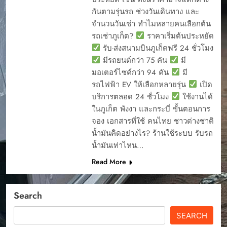
กันตามรุ่นรถ ช่วงวันเดินทาง และ
จำนวนวันเช่า ทำไมหลายคนเลือกต้น
รถเช่าภูเก็ต?
ราคาเริ่มต้นประหยัด
รับ-ส่งสนามบินภูเก็ตฟรี 24 ชั่วโมง
มีรถยนต์กว่า 75 คัน
มี
มอเตอร์ไซค์กว่า 94 คัน
มี
รถไฟฟ้า EV ให้เลือกหลายรุ่น
เปิด
บริการตลอด 24 ชั่วโมง
ใช้งานได้
ในภูเก็ต พังงา และกระบี่ ขั้นตอนการ
จอง เอกสารที่ใช้ คนไทย ชาวต่างชาติ
น้ำมันคิดอย่างไร? ร้านใช้ระบบ รับรถ
น้ำมันเท่าไหน…
Read More
Search
SEARCH