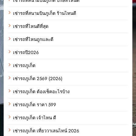
เช่ารถที่สนามบินภูเก็ต บริษัทไหนดี
เช่ารถที่สนามบินภูเก็ต ร้านไหนดี
เช่ารถที่ไหนดีที่สุด
เช่ารถที่ไหนถูกและดี
เช่ารถปี2026
เช่ารถภูเก็ต
เช่ารถภูเก็ต 2569 (2026)
เช่ารถภูเก็ต ต้องเช็คอะไรบ้าง
เช่ารถภูเก็ต ราคา 599
เช่ารถภูเก็ต เจ้าไหน ดี
เช่ารถภูเก็ต เที่ยววาเลนไทน์ 2026