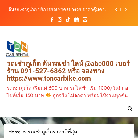
สิงหาคม–ตุลาคม 2569
Skip
ต้นรถเช่าภูเก็ต บริการรถเช่าครบวงจร ราคาคุ้มค่า
to
เดินทางสะดวกทุกเส้นทาง
content
เช่ารถมอเตอร์ไซค์ภูเก็ต กับต้นรถเช่า เดินทาง
สะดวก ราคาประหยัด เริ่มต้นเพียง 150 บาท/วัน
ต้นรถเช่าภูเก็ต รถเช่าราคาคุ้ม ใกล้สนามบิน มีรถให้
เลือกหลากหลาย พร้อมบริการ 24 ชั่วโมง
วิเคราะห์ตลาดรถเช่าภูเก็ต 3 เดือนข้างหน้า:
สิงหาคม–ตุลาคม 2569
ต้นรถเช่าภูเก็ต บริการรถเช่าครบวงจร ราคาคุ้มค่า
รถเช่าภูเก็ต ต้นรถเช่า ไลน์ @abc000 เบอร์
เดินทางสะดวกทุกเส้นทาง
ร้าน 091-527-6862 หรือ จองทาง
เช่ารถมอเตอร์ไซค์ภูเก็ต กับต้นรถเช่า เดินทาง
https://www.toncarbike.com
สะดวก ราคาประหยัด เริ่มต้นเพียง 150 บาท/วัน
รถเช่าภูเก็ต เริ่มแค่ 500 บาท รถไฟฟ้า เริ่ม 1000/วัน! มอ
ไซค์เริ่ม 150 บาท
ถูกจริง ไม่จกตา พร้อมใช้งานทุกคัน
Home
รถเช่าภูเก็ตราคาดีที่สุด