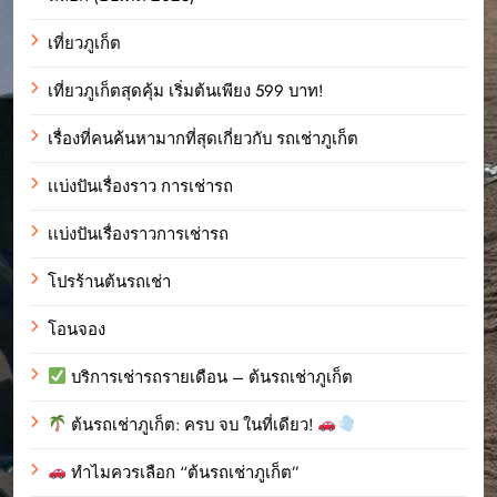
เที่ยวภูเก็ต
เที่ยวภูเก็ตสุดคุ้ม เริ่มต้นเพียง 599 บาท!
เรื่องที่คนค้นหามากที่สุดเกี่ยวกับ รถเช่าภูเก็ต
เเบ่งปันเรื่องราว การเช่ารถ
เเบ่งปันเรื่องราวการเช่ารถ
โปรร้านต้นรถเช่า
โอนจอง
บริการเช่ารถรายเดือน – ต้นรถเช่าภูเก็ต
ต้นรถเช่าภูเก็ต: ครบ จบ ในที่เดียว!
ทำไมควรเลือก “ต้นรถเช่าภูเก็ต”