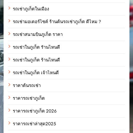
รถเช่าภูเก็ตในเมือง
รถเช่ามอเตอร์ไซค์ ร้านต้นรถเช่าภูเก็ต ดีไหม ?
รถเช่าสนามบินภูเก็ต ราคา
รถเช่าในภูเก็ต รัานไหนดี
รถเช่าในภูเก็ต ร้านไหนดี
รถเช่าในภูเก็ต เจ้าไหนดี
ราคาต้นรถเช่า
ราคารถเช่าภูเก็ต
ราคารถเช่าภูเก็ต 2026
ราคารถเช่าล่าสุด2025