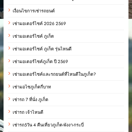
เงื่อนไขการเช่ารถยนต์
เช่ามอเตอร์ไซค์ 2026 2569
เช่ามอเตอร์ไซค์ ภูเก็ต
เช่ามอเตอร์ไซค์ ภูเก็ต รุ่นไหนดี
เช่ามอเตอร์ไซค์ภูเก็ต ปี 2569
เช่ามอเตอร์ไซค์และรถยนต์ที่ไหนดีในภูเก็ต?
เช่ามอไซภูเก็ตกี่บาท
เช่ารถ 7 ที่นั่ง ภูเก็ต
เช่ารถ เจ้าไหนดี
เช่ารถ5วัน 4 คืนเที่ยวภูเก็ต-พังงา-กระบี่