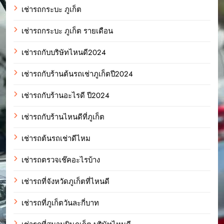
เช่ารถกระบะ ภูเก็ต
เช่ารถกระบะ ภูเก็ต รายเดือน
เช่ารถกับบริษัทไหนดี2024
เช่ารถกับร้านต้นรถเช่าภูเก็ตปี2024
เช่ารถกับร้านอะไรดี ปี2024
เช่ารถกับร้านไหนดีที่ภูเก็ต
เช่ารถต้นรถเช่าดีไหม
เช่ารถตรวจเช๊คอะไรบ้าง
เช่ารถที่จังหวัดภูเก็ตที่ไหนดี
เช่ารถที่ภูเก็ตวันละกี่บาท