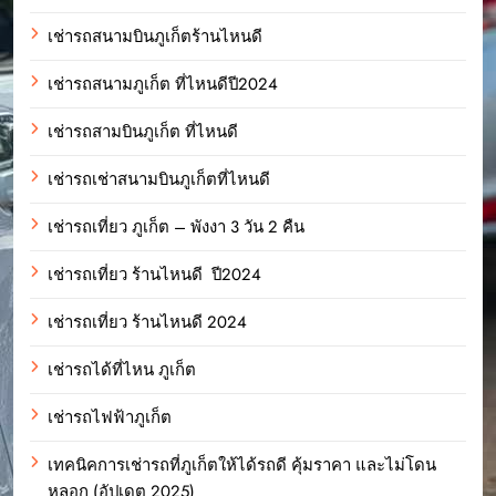
เช่ารถสนามบินภูเก็ตร้านไหนดี
เช่ารถสนามภูเก็ต ที่ไหนดีปี2024
เช่ารถสามบินภูเก็ต ที่ไหนดี
เช่ารถเช่าสนามบินภูเก็ตที่ไหนดี
เช่ารถเที่ยว ภูเก็ต – พังงา 3 วัน 2 คืน
เช่ารถเที่ยว ร้านไหนดี ปี2024
เช่ารถเที่ยว ร้านไหนดี 2024
เช่ารถได้ที่ไหน ภูเก็ต
เช่ารถไฟฟ้าภูเก็ต
เทคนิคการเช่ารถที่ภูเก็ตให้ได้รถดี คุ้มราคา และไม่โดน
หลอก (อัปเดต 2025)