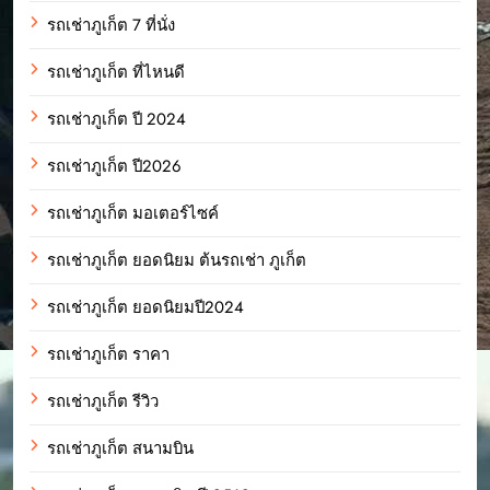
รถเช่าภูเก็ต 7 ที่นั่ง
รถเช่าภูเก็ต ที่ไหนดี
รถเช่าภูเก็ต ปี 2024
รถเช่าภูเก็ต ปี2026
รถเช่าภูเก็ต มอเตอร์ไซค์
รถเช่าภูเก็ต ยอดนิยม ต้นรถเช่า ภูเก็ต
รถเช่าภูเก็ต ยอดนิยมปี2024
รถเช่าภูเก็ต ราคา
รถเช่าภูเก็ต รีวิว
รถเช่าภูเก็ต สนามบิน