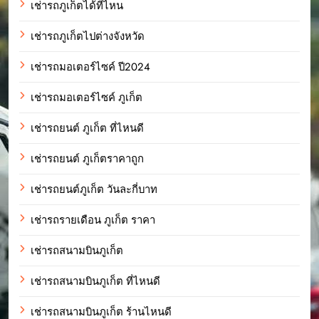
เช่ารถภูเก็ตได้ที่ไหน
เช่ารถภูเก็ตไปต่างจังหวัด
เช่ารถมอเตอร์ไซค์ ปี2024
เช่ารถมอเตอร์ไซค์ ภูเก็ต
เช่ารถยนต์ ภูเก็ต ที่ไหนดี
เช่ารถยนต์ ภูเก็ตราคาถูก
เช่ารถยนต์ภูเก็ต วันละกี่บาท
เช่ารถรายเดือน ภูเก็ต ราคา
เช่ารถสนามบินภูเก็ต
เช่ารถสนามบินภูเก็ต ที่ไหนดี
เช่ารถสนามบินภูเก็ต ร้านไหนดี