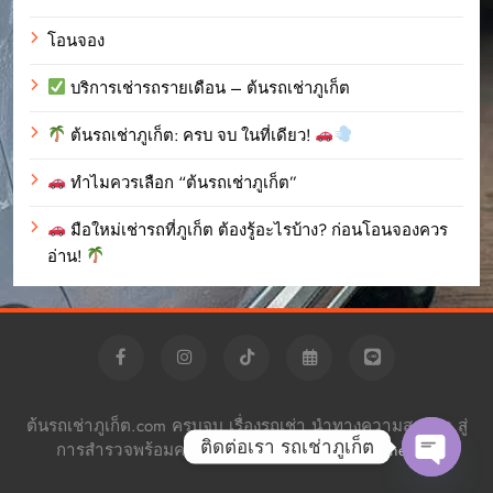
โอนจอง
บริการเช่ารถรายเดือน – ต้นรถเช่าภูเก็ต
ต้นรถเช่าภูเก็ต: ครบ จบ ในที่เดียว!
ทำไมควรเลือก “ต้นรถเช่าภูเก็ต”
มือใหม่เช่ารถที่ภูเก็ต ต้องรู้อะไรบ้าง? ก่อนโอนจองควร
อ่าน!
ต้นรถเช่าภูเก็ต.com ครบจบ เรื่องรถเช่า นำทางความสะดวก สู่
ติดต่อเรา รถเช่าภูเก็ต
การสำรวจพร้อมความอิสระ Powered By
.
BlazeThemes
Open c