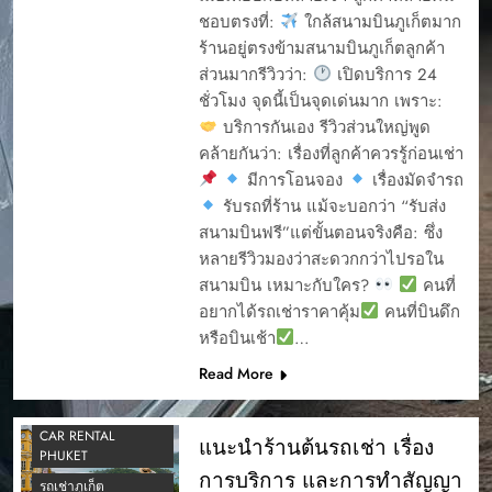
ชอบตรงที่:
ใกล้สนามบินภูเก็ตมาก
ร้านอยู่ตรงข้ามสนามบินภูเก็ตลูกค้า
ส่วนมากรีวิวว่า:
เปิดบริการ 24
ชั่วโมง จุดนี้เป็นจุดเด่นมาก เพราะ:
บริการกันเอง รีวิวส่วนใหญ่พูด
คล้ายกันว่า: เรื่องที่ลูกค้าควรรู้ก่อนเช่า
มีการโอนจอง
เรื่องมัดจำรถ
4 รถเช่าภูเก็ต ยอด
รับรถที่ร้าน แม้จะบอกว่า “รับส่ง
นิยม ต้นรถเช่า ภูเก็ต
สนามบินฟรี”แต่ขั้นตอนจริงคือ: ซึ่ง
5 รถยอดนิยม เช่ารถ
หลายรีวิวมองว่าสะดวกกว่าไปรอใน
ขับในภูเก็ต
สนามบิน เหมาะกับใคร?
คนที่
5สิ่งที่ควรรู้ก่อนเช่ารถ
อยากได้รถเช่าราคาคุ้ม
คนที่บินดึก
7 อันดับรถเช่าเจ้าดัง
หรือบินเช้า
…
TIKTOK ภูเก็ต
Read More
7ที่นั่งเช่าขับภูเก็ตยอด
นิยม
CAR RENTAL
แนะนำร้านต้นรถเช่า เรื่อง
PHUKET
การบริการ และการทำสัญญา
รถเช่าภูเก็ต