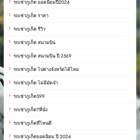
รถเช่าภูเก็ต ยอดนิยมปี2024
รถเช่าภูเก็ต ราคา
รถเช่าภูเก็ต รีวิว
รถเช่าภูเก็ต สนามบิน
รถเช่าภูเก็ต สนามบิน ปี 2569
รถเช่าภูเก็ต ไปต่างจังหวัดได้ไหม
รถเช่าภูเก็ต ไม่มีมัดจำ
รถเช่าภูเก็ต599
รถเช่าภูเก็ต7ที่นั่ง
รถเช่าภูเก็ตที่ไหนดี
รถเช่าภูเก็ตยอดนิยม ปี 2024