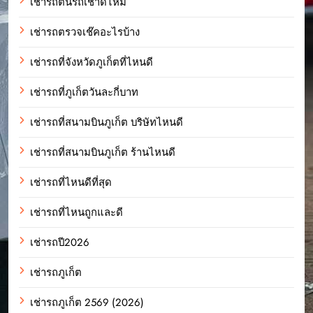
เช่ารถต้นรถเช่าดีไหม
เช่ารถตรวจเช๊คอะไรบ้าง
เช่ารถที่จังหวัดภูเก็ตที่ไหนดี
เช่ารถที่ภูเก็ตวันละกี่บาท
เช่ารถที่สนามบินภูเก็ต บริษัทไหนดี
เช่ารถที่สนามบินภูเก็ต ร้านไหนดี
เช่ารถที่ไหนดีที่สุด
เช่ารถที่ไหนถูกและดี
เช่ารถปี2026
เช่ารถภูเก็ต
เช่ารถภูเก็ต 2569 (2026)