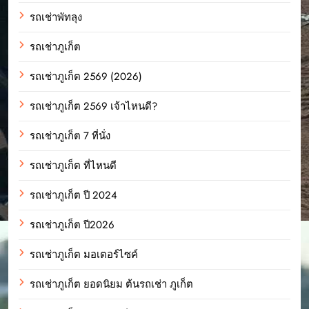
รถเช่าพัทลุง
รถเช่าภูเก็ต
รถเช่าภูเก็ต 2569 (2026)
รถเช่าภูเก็ต 2569 เจ้าไหนดี?
รถเช่าภูเก็ต 7 ที่นั่ง
รถเช่าภูเก็ต ที่ไหนดี
รถเช่าภูเก็ต ปี 2024
รถเช่าภูเก็ต ปี2026
รถเช่าภูเก็ต มอเตอร์ไซค์
รถเช่าภูเก็ต ยอดนิยม ต้นรถเช่า ภูเก็ต