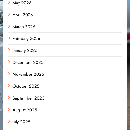
May 2026
April 2026
March 2026
February 2026
January 2026
December 2025
November 2025
October 2025
September 2025
August 2025
July 2025