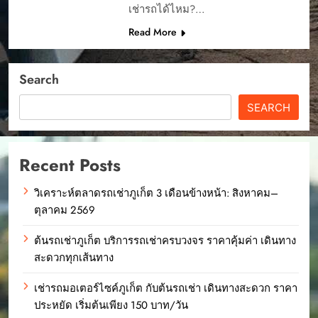
เช่ารถได้ไหม?…
Read More
Search
SEARCH
Recent Posts
วิเคราะห์ตลาดรถเช่าภูเก็ต 3 เดือนข้างหน้า: สิงหาคม–
ตุลาคม 2569
ต้นรถเช่าภูเก็ต บริการรถเช่าครบวงจร ราคาคุ้มค่า เดินทาง
สะดวกทุกเส้นทาง
เช่ารถมอเตอร์ไซค์ภูเก็ต กับต้นรถเช่า เดินทางสะดวก ราคา
ประหยัด เริ่มต้นเพียง 150 บาท/วัน