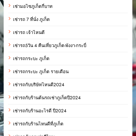
เช่ามอไซภูเก็ตกี่บาท
เช่ารถ 7 ที่นั่ง ภูเก็ต
เช่ารถ เจ้าไหนดี
เช่ารถ5วัน 4 คืนเที่ยวภูเก็ต-พังงา-กระบี่
เช่ารถกระบะ ภูเก็ต
เช่ารถกระบะ ภูเก็ต รายเดือน
เช่ารถกับบริษัทไหนดี2024
เช่ารถกับร้านต้นรถเช่าภูเก็ตปี2024
เช่ารถกับร้านอะไรดี ปี2024
เช่ารถกับร้านไหนดีที่ภูเก็ต