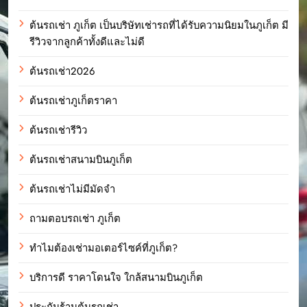
ต้นรถเช่า ภูเก็ต เป็นบริษัทเช่ารถที่ได้รับความนิยมในภูเก็ต มี
รีวิวจากลูกค้าทั้งดีและไม่ดี
ต้นรถเช่า2026
ต้นรถเช่าภูเก็ตราคา
ต้นรถเช่ารีวิว
ต้นรถเช่าสนามบินภูเก็ต
ต้นรถเช่าไม่มีมัดจำ
ถามตอบรถเช่า ภูเก็ต
ทำไมต้องเช่ามอเตอร์ไซค์ที่ภูเก็ต?
บริการดี ราคาโดนใจ ใกล้สนามบินภูเก็ต
ประกันร้านต้นรถเช่า