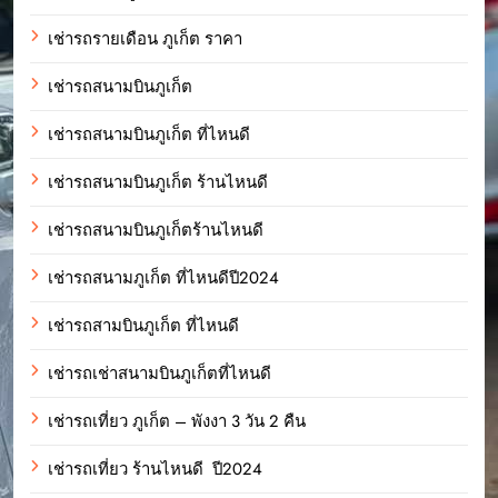
เช่ารถรายเดือน ภูเก็ต ราคา
เช่ารถสนามบินภูเก็ต
เช่ารถสนามบินภูเก็ต ที่ไหนดี
เช่ารถสนามบินภูเก็ต ร้านไหนดี
เช่ารถสนามบินภูเก็ตร้านไหนดี
เช่ารถสนามภูเก็ต ที่ไหนดีปี2024
เช่ารถสามบินภูเก็ต ที่ไหนดี
เช่ารถเช่าสนามบินภูเก็ตที่ไหนดี
เช่ารถเที่ยว ภูเก็ต – พังงา 3 วัน 2 คืน
เช่ารถเที่ยว ร้านไหนดี ปี2024