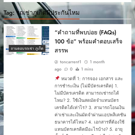
Tag:
รถเช่าภูเก็ตมีประกันไหม
“คำถามที่พบบ่อย (FAQs)
100 ข้อ” พร้อมคำตอบเสร็จ
ถามตอบรถเช่า ภูเก็ต
สรรพ
toncarrent1
1 month
ago
0
1 mins
หมวดที่ 1: การจอง เอกสาร และ
การชำระเงิน (ไม่มีบัตรเครดิต) 1.
ไม่มีบัตรเครดิต สามารถเช่ารถได้
ไหม? 2. ใช้เงินสดมัดจำแทนบัตร
เครดิตได้เท่าไร? 3. สามารถโอนเงิน
ค่าเช่าและเงินมัดจำผ่านแอปพลิเคชัน
ธนาคารได้ไหม? 4. เอกสารที่ต้องใช้
แทนบัตรเครดิตมีอะไรบ้าง? 5. อายุ