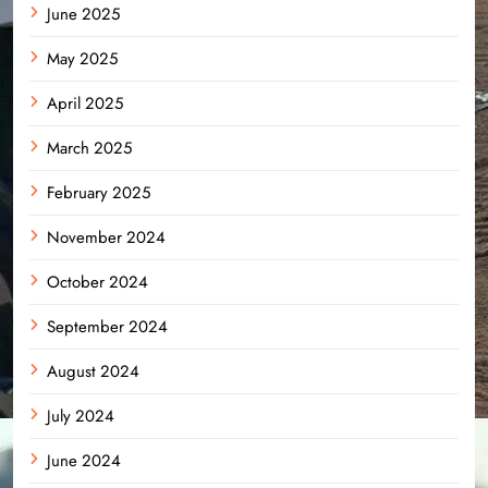
June 2025
May 2025
April 2025
March 2025
February 2025
November 2024
October 2024
September 2024
August 2024
July 2024
June 2024