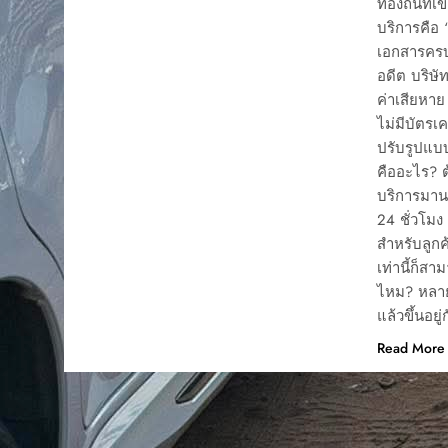
ท้องถิ่นที่
บริการคือ 
เอกสารครบต
อดีต บริษั
ค่าเสียหา
ไม่มีบัตรเ
ปรับรูปแบบ
คืออะไร? ต
บริการมานา
24 ชั่วโมง
สำหรับลูกค
เท่านี้ก็ส
ไหม? หลายค
แล้วขึ้นอยู
Read More