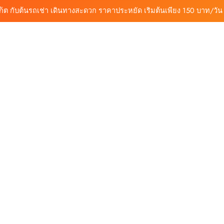
ุกฟังก์ชันการใช้งาน ครบทุกประเภทรถ ตอบโจทย์ทุกการเดินทางในภูเก็ต
้นรถเช่า ทางเลือกใหม่ของการเที่ยวภูเก็ต ขับเงียบ ประหยัด และทันสมัย
ถเช่าภูเก็ต บริการรถเช่าครบวงจร ราคาคุ้มค่า เดินทางสะดวกทุกเส้นทาง
ก็ต กับต้นรถเช่า เดินทางสะดวก ราคาประหยัด เริ่มต้นเพียง 150 บาท/วัน
ุกฟังก์ชันการใช้งาน ครบทุกประเภทรถ ตอบโจทย์ทุกการเดินทางในภูเก็ต
้นรถเช่า ทางเลือกใหม่ของการเที่ยวภูเก็ต ขับเงียบ ประหยัด และทันสมัย