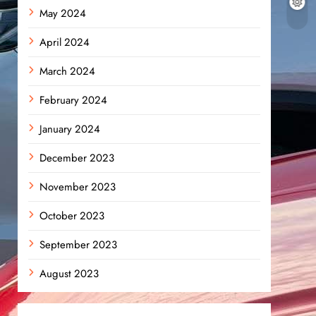
May 2024
April 2024
March 2024
February 2024
January 2024
December 2023
November 2023
October 2023
September 2023
August 2023