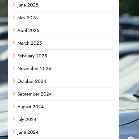
June 2025
May 2025
April 2025
March 2025
February 2025
November 2024
October 2024
September 2024
August 2024
July 2024
June 2024