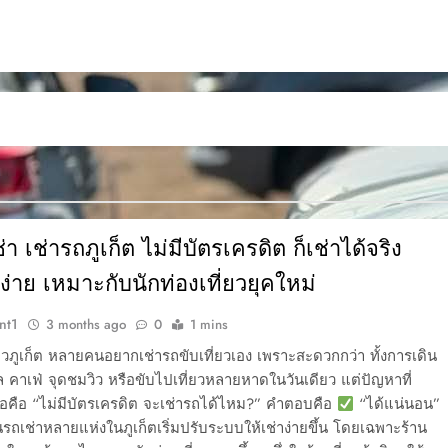
่า เช่ารถภูเก็ต ไม่มีบัตรเครดิต ก็เช่าได้จริง
่าย เหมาะกับนักท่องเที่ยวยุคใหม่
nt1
3 months ago
0
1 mins
ยวภูเก็ต หลายคนอยากเช่ารถขับเที่ยวเอง เพราะสะดวกกว่า ทั้งการเดิน
คาเฟ่ จุดชมวิว หรือขับไปเที่ยวหลายหาดในวันเดียว แต่ปัญหาที่
คือ “ไม่มีบัตรเครดิต จะเช่ารถได้ไหม?” คำตอบคือ
“ได้แน่นอน”
านรถเช่าหลายแห่งในภูเก็ตเริ่มปรับระบบให้เช่าง่ายขึ้น โดยเฉพาะร้าน