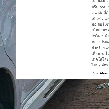
ต่อเนื่องตล
บริการรถเช
แนวคิดที่ต
เกินจริง แ
มอเตอร์ไซ
สโลแกนของ
ชั่วโมง” ม
หลายประเภท
สำหรับขนขอ
เพื่อน รถไ
เทคโนโลยีใ
ไหม? อีกหน
Read More