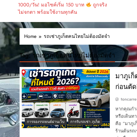
1000/วัน! มอไซค์เริ่ม 150 บาท
ถูกจริง
ไม่จกตา พร้อมใช้งานทุกคัน
Home
รถเช่าภูเก็ตคนไทยไม่ต้องมัดจำ
Tag:
รถเช่าภูเก็ตคนไทยไม่ต้องมัดจำ
มาภูเก็
ก่อนตัด
toncarre
หากคุณกำลั
หรือเดินทา
การจองรรถยนต์ผ่านเว็บ
การรับรถเช่า ภุเก็ต
คือ “มาภูเ
ร้านต้นรถเ