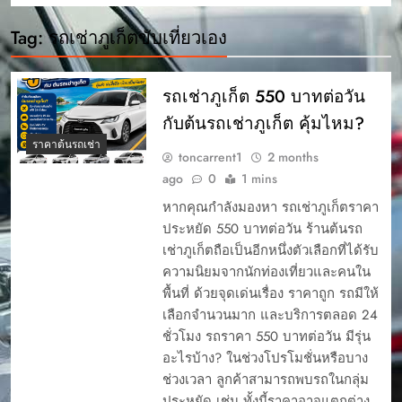
Tag:
รถเช่าภูเก็ตขับเที่ยวเอง
รถเช่าภูเก็ต 550 บาทต่อวัน
กับต้นรถเช่าภูเก็ต คุ้มไหม?
ราคาต้นรถเช่า
toncarrent1
2 months
ago
0
1 mins
หากคุณกำลังมองหา รถเช่าภูเก็ตราคา
ประหยัด 550 บาทต่อวัน ร้านต้นรถ
เช่าภูเก็ตถือเป็นอีกหนึ่งตัวเลือกที่ได้รับ
ความนิยมจากนักท่องเที่ยวและคนใน
พื้นที่ ด้วยจุดเด่นเรื่อง ราคาถูก รถมีให้
เลือกจำนวนมาก และบริการตลอด 24
ชั่วโมง รถราคา 550 บาทต่อวัน มีรุ่น
อะไรบ้าง? ในช่วงโปรโมชั่นหรือบาง
ช่วงเวลา ลูกค้าสามารถพบรถในกลุ่ม
ประหยัด เช่น ทั้งนี้ราคาอาจแตกต่าง