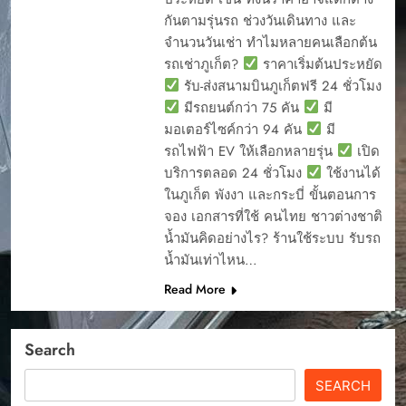
กันตามรุ่นรถ ช่วงวันเดินทาง และ
จำนวนวันเช่า ทำไมหลายคนเลือกต้น
รถเช่าภูเก็ต?
ราคาเริ่มต้นประหยัด
รับ-ส่งสนามบินภูเก็ตฟรี 24 ชั่วโมง
มีรถยนต์กว่า 75 คัน
มี
มอเตอร์ไซค์กว่า 94 คัน
มี
รถไฟฟ้า EV ให้เลือกหลายรุ่น
เปิด
บริการตลอด 24 ชั่วโมง
ใช้งานได้
ในภูเก็ต พังงา และกระบี่ ขั้นตอนการ
จอง เอกสารที่ใช้ คนไทย ชาวต่างชาติ
น้ำมันคิดอย่างไร? ร้านใช้ระบบ รับรถ
น้ำมันเท่าไหน…
Read More
Search
SEARCH