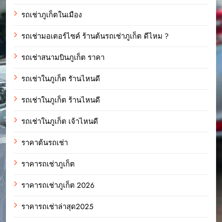
รถเช่าภูเก็ตในเมือง
รถเช่ามอเตอร์ไซค์ ร้านต้นรถเช่าภูเก็ต ดีไหม ?
รถเช่าสนามบินภูเก็ต ราคา
รถเช่าในภูเก็ต รัานไหนดี
รถเช่าในภูเก็ต ร้านไหนดี
รถเช่าในภูเก็ต เจ้าไหนดี
ราคาต้นรถเช่า
ราคารถเช่าภูเก็ต
ราคารถเช่าภูเก็ต 2026
ราคารถเช่าล่าสุด2025