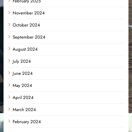
February 2025
November 2024
October 2024
September 2024
August 2024
July 2024
June 2024
May 2024
April 2024
March 2024
February 2024