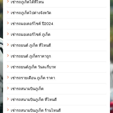
เช่ารถภูเก็ตได้ที่ไหน
เช่ารถภูเก็ตไปต่างจังหวัด
เช่ารถมอเตอร์ไซค์ ปี2024
เช่ารถมอเตอร์ไซค์ ภูเก็ต
เช่ารถยนต์ ภูเก็ต ที่ไหนดี
เช่ารถยนต์ ภูเก็ตราคาถูก
เช่ารถยนต์ภูเก็ต วันละกี่บาท
เช่ารถรายเดือน ภูเก็ต ราคา
เช่ารถสนามบินภูเก็ต
เช่ารถสนามบินภูเก็ต ที่ไหนดี
เช่ารถสนามบินภูเก็ต ร้านไหนดี