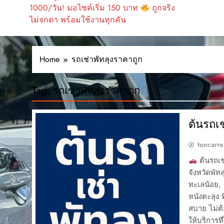
1000/วัน! มอไซค์เริ่ม 150 บาท
ถูกจริง
ไม่จกตา พร้อมใช้งานทุกคัน
Home
รถเช่าพัทลุงราคาถูก
Tag:
รถเช่าพัทลุงราคาถูก
ต้นรถเช
toncarre
ต้นรถเช
จังหวัดพัท
ทะเลน้อย,
หนังตะลุง 
สบาย ไม่ต้
ให้บริการท