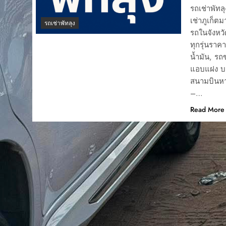
รถเช่าพัทล
เช่าภูเก็ต
รถเช่าพัทลุง
รถในจังหวั
ทุกรุ่นราค
น้ำมัน, รถ
แอบแฝง บอ
สนามบินหา
–…
Read More