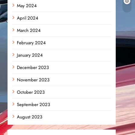
May 2024
April 2024
March 2024
February 2024
January 2024
December 2023
November 2023
October 2023
September 2023
August 2023