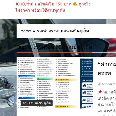
1000/วัน! มอไซค์เริ่ม 150 บาท
ถูกจริง
ไม่จกตา พร้อมใช้งานทุกคัน
Home
รถเช่าตรงข้ามสนามบินภูเก็ต
Tag:
รถเช่าตรงข้ามสนามบินภูเก็ต
“คำถาม
สรรพ
toncarre
หมวดที่
เครดิต สา
ถามตอบรถเช่า ภูเก็ต
สามารถโอน
เอกสารที่ต