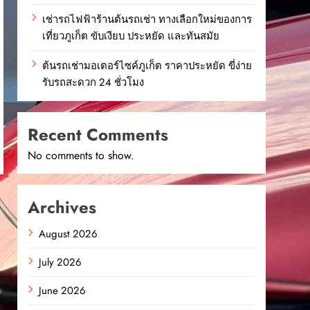
เช่ารถไฟฟ้าร้านต้นรถเช่า ทางเลือกใหม่ของการ
เที่ยวภูเก็ต ขับเงียบ ประหยัด และทันสมัย
ต้นรถเช่ามอเตอร์ไซค์ภูเก็ต ราคาประหยัด ขี่ง่าย
รับรถสะดวก 24 ชั่วโมง
Recent Comments
No comments to show.
Archives
August 2026
July 2026
June 2026