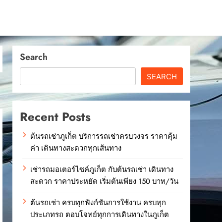
Search
SEARCH
Recent Posts
ต้นรถเช่าภูเก็ต บริการรถเช่าครบวงจร ราคาคุ้ม
ค่า เดินทางสะดวกทุกเส้นทาง
เช่ารถมอเตอร์ไซค์ภูเก็ต กับต้นรถเช่า เดินทาง
สะดวก ราคาประหยัด เริ่มต้นเพียง 150 บาท/วัน
ต้นรถเช่า ครบทุกฟังก์ชันการใช้งาน ครบทุก
ประเภทรถ ตอบโจทย์ทุกการเดินทางในภูเก็ต