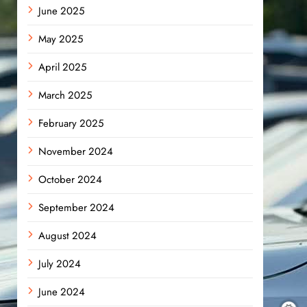
June 2025
May 2025
April 2025
March 2025
February 2025
November 2024
October 2024
September 2024
August 2024
July 2024
June 2024