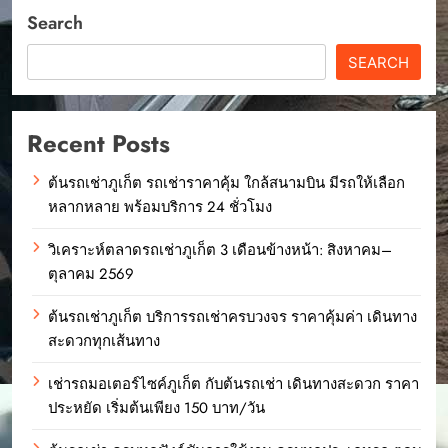
Search
SEARCH
Recent Posts
ต้นรถเช่าภูเก็ต รถเช่าราคาคุ้ม ใกล้สนามบิน มีรถให้เลือก
หลากหลาย พร้อมบริการ 24 ชั่วโมง
วิเคราะห์ตลาดรถเช่าภูเก็ต 3 เดือนข้างหน้า: สิงหาคม–
ตุลาคม 2569
ต้นรถเช่าภูเก็ต บริการรถเช่าครบวงจร ราคาคุ้มค่า เดินทาง
สะดวกทุกเส้นทาง
เช่ารถมอเตอร์ไซค์ภูเก็ต กับต้นรถเช่า เดินทางสะดวก ราคา
ประหยัด เริ่มต้นเพียง 150 บาท/วัน