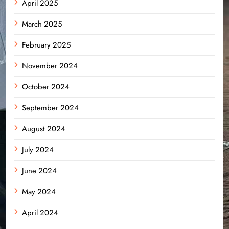
April 2025
March 2025
February 2025
November 2024
October 2024
September 2024
August 2024
July 2024
June 2024
May 2024
April 2024