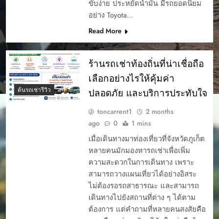
ขับง่าย ประหยัดน้ำมัน มีรถยอดนิยม
อย่าง Toyota…
Read More
ร้านรถเช่าท้องถิ่นที่น่าเชื่อถือ
เลือกอย่างไรให้คุ้มค่า
ต้นรถเช่ารีวิว
ปลอดภัย และบริการประทับใจ
toncarrent1
2 months
ago
0
1 mins
เมื่อเดินทางมาท่องเที่ยวที่จังหวัดภูเก็ต
หลายคนมักมองหารถเช่าเพื่อเพิ่ม
ความสะดวกในการเดินทาง เพราะ
สามารถวางแผนเที่ยวได้อย่างอิสระ
ไม่ต้องรอรถสาธารณะ และสามารถ
เดินทางไปยังสถานที่ต่าง ๆ ได้ตาม
ต้องการ แต่คำถามที่หลายคนสงสัยคือ