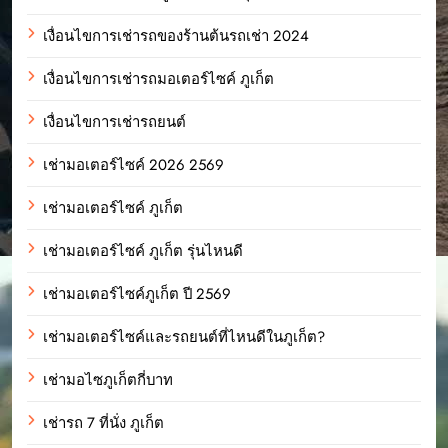
เงื่อนไขการเช่ารถของร้านต้นรถเช่า 2024
เงื่อนไขการเช่ารถมอเตอร์ไซค์ ภูเก็ต
เงื่อนไขการเช่ารถยนต์
เช่ามอเตอร์ไซค์ 2026 2569
เช่ามอเตอร์ไซค์ ภูเก็ต
เช่ามอเตอร์ไซค์ ภูเก็ต รุ่นไหนดี
เช่ามอเตอร์ไซค์ภูเก็ต ปี 2569
เช่ามอเตอร์ไซค์และรถยนต์ที่ไหนดีในภูเก็ต?
เช่ามอไซภูเก็ตกี่บาท
เช่ารถ 7 ที่นั่ง ภูเก็ต