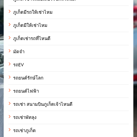
ภูเก็ตมีรถให้เช่าไหม
ภูเก็ตมีให้เช่าไหม
ภูเก็ตเช่ารถที่ไหนดี
มัดจำ
รถEV
รถยนต์รักษ์โลก
รถยนต์ไฟฟ้า
รถเช่า สนามบินภูเก็ตเจ้าไหนดี
รถเช่าพัทลุง
รถเช่าภูเก็ต