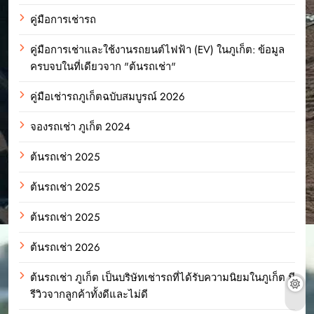
คู่มือการเช่ารถ
คู่มือการเช่าและใช้งานรถยนต์ไฟฟ้า (EV) ในภูเก็ต: ข้อมูล
ครบจบในที่เดียวจาก "ต้นรถเช่า"
คู่มือเช่ารถภูเก็ตฉบับสมบูรณ์ 2026
จองรถเช่า ภูเก็ต 2024
ต้นรถเช่า 2025
ต้นรถเช่า 2025
ต้นรถเช่า 2025
ต้นรถเช่า 2026
ต้นรถเช่า ภูเก็ต เป็นบริษัทเช่ารถที่ได้รับความนิยมในภูเก็ต มี
รีวิวจากลูกค้าทั้งดีและไม่ดี