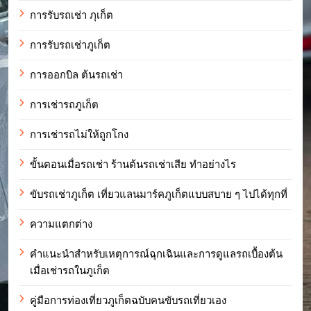
การรับรถเช่า ภุเก็ต
การรับรถเช่าภูเก็ต
การออกบิล ต้นรถเช่า
การเช่ารถภูเก็ต
การเช่ารถไม่ให้ถูกโกง
ขั้นตอนเมื่อรถเช่า ร้านต้นรถเช่าเสีย ทำอย่างไร
ขับรถเช่าภูเก็ต เที่ยวแลนมาร์คภูเก็ตแบบสบาย ๆ ไปได้ทุกที่
ความแตกต่าง
คำแนะนำสำหรับเหตุการณ์ฉุกเฉินและการดูแลรถเบื้องต้น
เมื่อเช่ารถในภูเก็ต
คู่มือการท่องเที่ยวภูเก็ตฉบับคนขับรถเที่ยวเอง