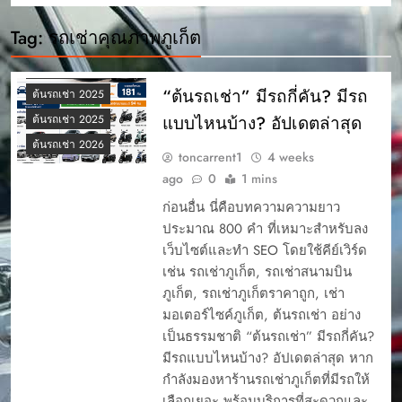
Tag:
รถเช่าคุณภาพภูเก็ต
ต้นรถเช่า 2025
“ต้นรถเช่า” มีรถกี่คัน? มีรถ
ต้นรถเช่า 2025
แบบไหนบ้าง? อัปเดตล่าสุด
ต้นรถเช่า 2025
ต้นรถเช่า 2026
toncarrent1
4 weeks
ago
0
1 mins
ก่อนอื่น นี่คือบทความความยาว
ประมาณ 800 คำ ที่เหมาะสำหรับลง
เว็บไซต์และทำ SEO โดยใช้คีย์เวิร์ด
เช่น รถเช่าภูเก็ต, รถเช่าสนามบิน
ภูเก็ต, รถเช่าภูเก็ตราคาถูก, เช่า
มอเตอร์ไซค์ภูเก็ต, ต้นรถเช่า อย่าง
เป็นธรรมชาติ “ต้นรถเช่า” มีรถกี่คัน?
มีรถแบบไหนบ้าง? อัปเดตล่าสุด หาก
กำลังมองหาร้านรถเช่าภูเก็ตที่มีรถให้
เลือกเยอะ พร้อมบริการที่สะดวกและ