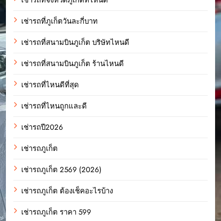
เช่ารถที่ภูเก็ตวันละกี่บาท
เช่ารถที่สนามบินภูเก็ต บริษัทไหนดี
เช่ารถที่สนามบินภูเก็ต ร้านไหนดี
เช่ารถที่ไหนดีที่สุด
เช่ารถที่ไหนถูกและดี
เช่ารถปี2026
เช่ารถภูเก็ต
เช่ารถภูเก็ต 2569 (2026)
เช่ารถภูเก็ต ต้องเช็คอะไรบ้าง
เช่ารถภูเก็ต ราคา 599