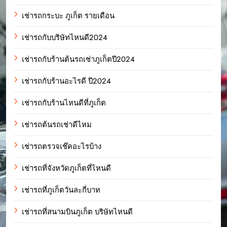
เช่ารถกระบะ ภูเก็ต รายเดือน
เช่ารถกับบริษัทไหนดี2024
เช่ารถกับร้านต้นรถเช่าภูเก็ตปี2024
เช่ารถกับร้านอะไรดี ปี2024
เช่ารถกับร้านไหนดีที่ภูเก็ต
เช่ารถต้นรถเช่าดีไหม
เช่ารถตรวจเช๊คอะไรบ้าง
เช่ารถที่จังหวัดภูเก็ตที่ไหนดี
เช่ารถที่ภูเก็ตวันละกี่บาท
เช่ารถที่สนามบินภูเก็ต บริษัทไหนดี