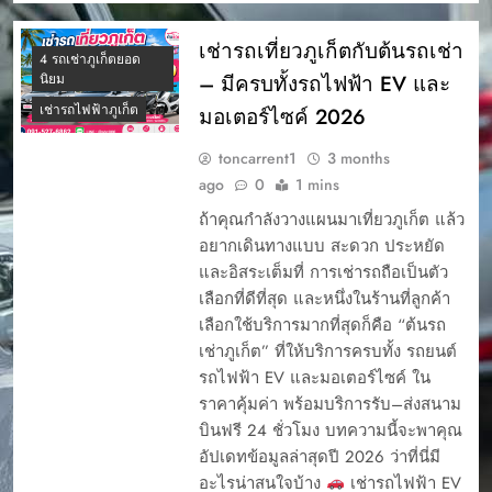
เช่ารถเที่ยวภูเก็ตกับต้นรถเช่า
4 รถเช่าภูเก็ตยอด
– มีครบทั้งรถไฟฟ้า EV และ
นิยม
เช่ารถไฟฟ้าภูเก็ต
มอเตอร์ไซค์ 2026
toncarrent1
3 months
ago
0
1 mins
ถ้าคุณกำลังวางแผนมาเที่ยวภูเก็ต แล้ว
อยากเดินทางแบบ สะดวก ประหยัด
และอิสระเต็มที่ การเช่ารถถือเป็นตัว
เลือกที่ดีที่สุด และหนึ่งในร้านที่ลูกค้า
เลือกใช้บริการมากที่สุดก็คือ “ต้นรถ
เช่าภูเก็ต” ที่ให้บริการครบทั้ง รถยนต์
รถไฟฟ้า EV และมอเตอร์ไซค์ ใน
ราคาคุ้มค่า พร้อมบริการรับ–ส่งสนาม
บินฟรี 24 ชั่วโมง บทความนี้จะพาคุณ
อัปเดทข้อมูลล่าสุดปี 2026 ว่าที่นี่มี
อะไรน่าสนใจบ้าง
เช่ารถไฟฟ้า EV