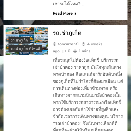
เช่ารถได้ไหม?…
Read More
รถเช่าภูเก็ต
รถเช่าภูเก็ต
toncarrent1
4 weeks
รถเช่าภูเก็ต ที่ไหนดี
ago
0
1 mins
เที่ยวสนุกไม่ต้องง้อแท็กซี่ บริการรถ
เช่าป่าตอง ราคาถูก มั่นใจทุกเส้นทาง
หาดป่าตอง คือแลนด์มาร์กอันดับหนึ่ง
ของภูเก็ตที่ไม่ว่าใครก็ต้องมาเยือน แต่
การเดินทางท่องเที่ยวข้ามหาด หรือ
เดินทางจากสนามบินมายังป่าตองนั้น
หากใช้บริการรถสาธารณะหรือแท็กซี่
อาจต้องเจอกับค่าใช้จ่ายที่สูงลิ่วและ
จำกัดเวลาการเดินทางของคุณ บริการ
“รถเช่าป่าตอง” จึงเป็นทางเลือกที่ดี
ที่สุดที่จะช่วยให้ทริปภูเก็ตของคุณ