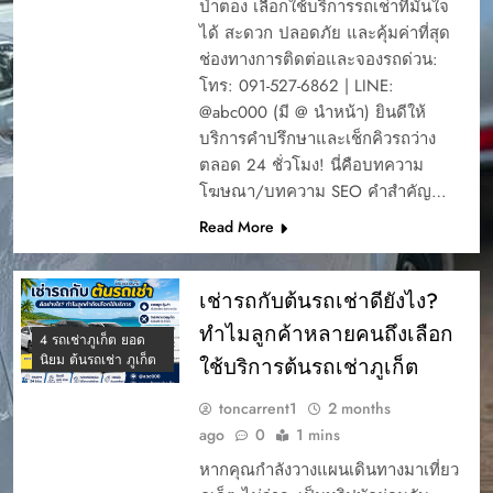
ป่าตอง เลือกใช้บริการรถเช่าที่มั่นใจ
ได้ สะดวก ปลอดภัย และคุ้มค่าที่สุด
ช่องทางการติดต่อและจองรถด่วน:
โทร: 091-527-6862 | LINE:
@abc000 (มี @ นำหน้า) ยินดีให้
บริการคำปรึกษาและเช็กคิวรถว่าง
ตลอด 24 ชั่วโมง! นี่คือบทความ
โฆษณา/บทความ SEO คำสำคัญ…
Read More
เช่ารถกับต้นรถเช่าดียังไง?
ทำไมลูกค้าหลายคนถึงเลือก
4 รถเช่าภูเก็ต ยอด
นิยม ต้นรถเช่า ภูเก็ต
ใช้บริการต้นรถเช่าภูเก็ต
toncarrent1
2 months
ago
0
1 mins
หากคุณกำลังวางแผนเดินทางมาเที่ยว