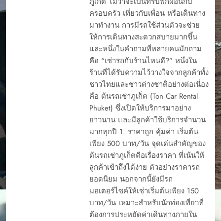
ภูเก็ต ไม่ว่าจะเป็นทริปพักผ่อนกับ
ครอบครัว เที่ยวกับเพื่อน หรือเดินทาง
มาทำงาน การมีรถใช้ส่วนตัวจะช่วย
ให้การเดินทางสะดวกสบายมากขึ้น
และหนึ่งในคำถามที่หลายคนมักถาม
คือ “เช่ารถกับร้านไหนดี?” หนึ่งใน
ร้านที่ได้รับความไว้วางใจจากลูกค้าทั้ง
ชาวไทยและชาวต่างชาติอย่างต่อเนื่อง
คือ ต้นรถเช่าภูเก็ต (Ton Car Rental
Phuket) ซึ่งเปิดให้บริการมาอย่าง
ยาวนาน และมีลูกค้าใช้บริการจำนวน
มากทุกปี 1. ราคาถูก คุ้มค่า เริ่มต้น
เพียง 500 บาท/วัน จุดเด่นสำคัญของ
ต้นรถเช่าภูเก็ตคือเรื่องราคา ที่เน้นให้
ลูกค้าเข้าถึงได้ง่าย ตัวอย่างราคารถ
ยอดนิยม นอกจากนี้ยังมีรถ
มอเตอร์ไซค์ให้เช่าเริ่มต้นเพียง 150
บาท/วัน เหมาะสำหรับนักท่องเที่ยวที่
ต้องการประหยัดค่าเดินทางภายใน