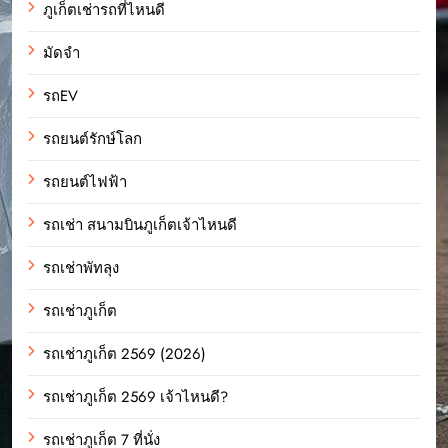
ภูเก็ตเช่ารถที่ไหนดี
มัดจำ
รถEV
รถยนต์รักษ์โลก
รถยนต์ไฟฟ้า
รถเช่า สนามบินภูเก็ตเจ้าไหนดี
รถเช่าพัทลุง
รถเช่าภูเก็ต
รถเช่าภูเก็ต 2569 (2026)
รถเช่าภูเก็ต 2569 เจ้าไหนดี?
รถเช่าภูเก็ต 7 ที่นั่ง