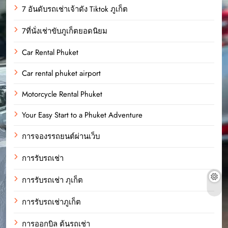
7 อันดับรถเช่าเจ้าดัง Tiktok ภูเก็ต
7ที่นั่งเช่าขับภูเก็ตยอดนิยม
Car Rental Phuket
Car rental phuket airport
Motorcycle Rental Phuket
Your Easy Start to a Phuket Adventure
การจองรรถยนต์ผ่านเว็บ
การรับรถเช่า
การรับรถเช่า ภุเก็ต
การรับรถเช่าภูเก็ต
การออกบิล ต้นรถเช่า