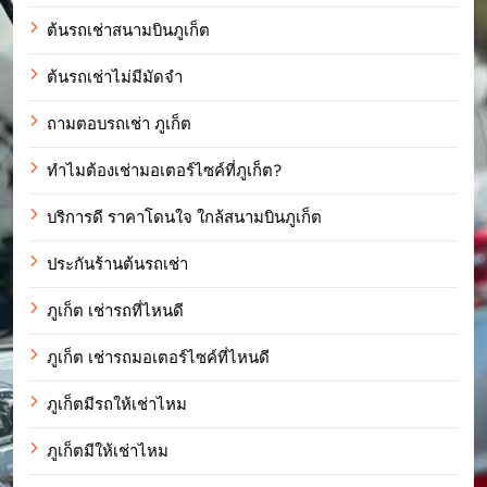
ต้นรถเช่าสนามบินภูเก็ต
ต้นรถเช่าไม่มีมัดจำ
ถามตอบรถเช่า ภูเก็ต
ทำไมต้องเช่ามอเตอร์ไซค์ที่ภูเก็ต?
บริการดี ราคาโดนใจ ใกล้สนามบินภูเก็ต
ประกันร้านต้นรถเช่า
ภูเก็ต เช่ารถที่ไหนดี
ภูเก็ต เช่ารถมอเตอร์ไซค์ที่ไหนดี
ภูเก็ตมีรถให้เช่าไหม
ภูเก็ตมีให้เช่าไหม