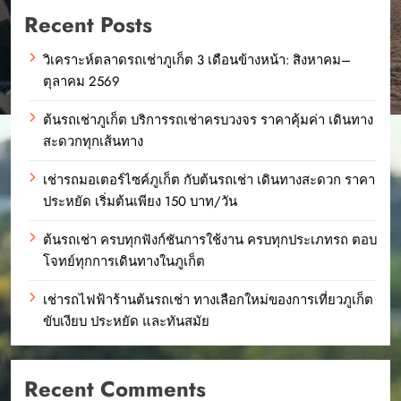
Recent Posts
วิเคราะห์ตลาดรถเช่าภูเก็ต 3 เดือนข้างหน้า: สิงหาคม–
ตุลาคม 2569
ต้นรถเช่าภูเก็ต บริการรถเช่าครบวงจร ราคาคุ้มค่า เดินทาง
สะดวกทุกเส้นทาง
เช่ารถมอเตอร์ไซค์ภูเก็ต กับต้นรถเช่า เดินทางสะดวก ราคา
ประหยัด เริ่มต้นเพียง 150 บาท/วัน
ต้นรถเช่า ครบทุกฟังก์ชันการใช้งาน ครบทุกประเภทรถ ตอบ
โจทย์ทุกการเดินทางในภูเก็ต
เช่ารถไฟฟ้าร้านต้นรถเช่า ทางเลือกใหม่ของการเที่ยวภูเก็ต
ขับเงียบ ประหยัด และทันสมัย
Recent Comments