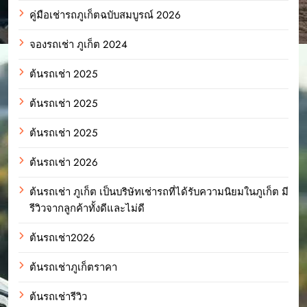
คู่มือเช่ารถภูเก็ตฉบับสมบูรณ์ 2026
จองรถเช่า ภูเก็ต 2024
ต้นรถเช่า 2025
ต้นรถเช่า 2025
ต้นรถเช่า 2025
ต้นรถเช่า 2026
ต้นรถเช่า ภูเก็ต เป็นบริษัทเช่ารถที่ได้รับความนิยมในภูเก็ต มี
รีวิวจากลูกค้าทั้งดีและไม่ดี
ต้นรถเช่า2026
ต้นรถเช่าภูเก็ตราคา
ต้นรถเช่ารีวิว