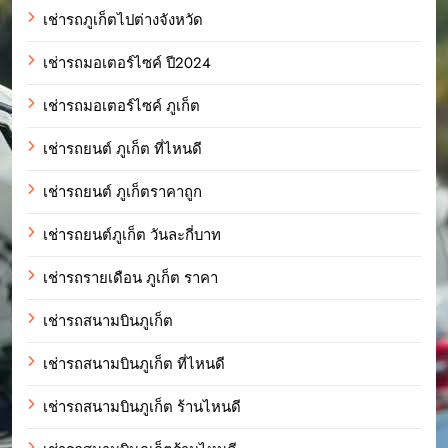
เช่ารถภูเก็ตไปต่างจังหวัด
เช่ารถมอเตอร์ไซค์ ปี2024
เช่ารถมอเตอร์ไซค์ ภูเก็ต
เช่ารถยนต์ ภูเก็ต ที่ไหนดี
เช่ารถยนต์ ภูเก็ตราคาถูก
เช่ารถยนต์ภูเก็ต วันละกี่บาท
เช่ารถรายเดือน ภูเก็ต ราคา
เช่ารถสนามบินภูเก็ต
เช่ารถสนามบินภูเก็ต ที่ไหนดี
เช่ารถสนามบินภูเก็ต ร้านไหนดี