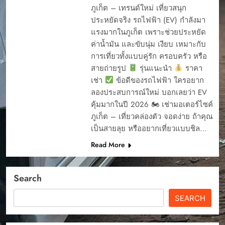
ภูเก็ต – เทรนด์ใหม่ เที่ยวสนุก
ประหยัดจริง รถไฟฟ้า (EV) กำลังมา
แรงมากในภูเก็ต เพราะช่วยประหยัด
ค่าน้ำมัน และขับนุ่ม เงียบ เหมาะกับ
การเที่ยวทั้งแบบคู่รัก ครอบครัว หรือ
สายถ่ายรูป
รุ่นแนะนำ
ราคา
เช่า
ข้อดีของรถไฟฟ้า ใครอยาก
ลองประสบการณ์ใหม่ บอกเลยว่า EV
คุ้มมากในปี 2026 🏍 เช่ามอเตอร์ไซค์
ภูเก็ต – เที่ยวคล่องตัว จอดง่าย ถ้าคุณ
เป็นสายลุย หรืออยากเที่ยวแบบชิล…
Read More
Search
SEARCH