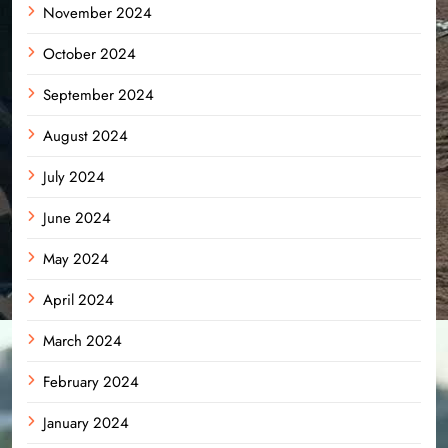
November 2024
October 2024
September 2024
August 2024
July 2024
June 2024
May 2024
April 2024
March 2024
February 2024
January 2024