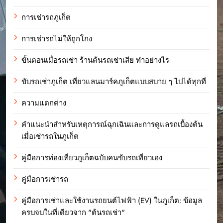
การเช่ารถภูเก็ต
การเช่ารถไม่ให้ถูกโกง
ขั้นตอนเมื่อรถเช่า ร้านต้นรถเช่าเสีย ทำอย่างไร
ขับรถเช่าภูเก็ต เที่ยวแลนมาร์คภูเก็ตแบบสบาย ๆ ไปได้ทุกที่
ความแตกต่าง
คำแนะนำสำหรับเหตุการณ์ฉุกเฉินและการดูแลรถเบื้องต้น
เมื่อเช่ารถในภูเก็ต
คู่มือการท่องเที่ยวภูเก็ตฉบับคนขับรถเที่ยวเอง
คู่มือการเช่ารถ
คู่มือการเช่าและใช้งานรถยนต์ไฟฟ้า (EV) ในภูเก็ต: ข้อมูล
ครบจบในที่เดียวจาก "ต้นรถเช่า"