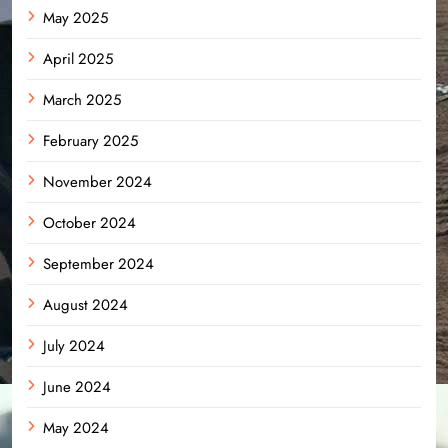
May 2025
April 2025
March 2025
February 2025
November 2024
October 2024
September 2024
August 2024
July 2024
June 2024
May 2024