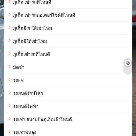
ภูเก็ต เช่ารถที่ไหนดี
ภูเก็ต เช่ารถมอเตอร์ไซค์ที่ไหนดี
ภูเก็ตมีรถให้เช่าไหม
ภูเก็ตมีให้เช่าไหม
ภูเก็ตเช่ารถที่ไหนดี
มัดจำ
รถEV
รถยนต์รักษ์โลก
รถยนต์ไฟฟ้า
รถเช่า สนามบินภูเก็ตเจ้าไหนดี
รถเช่าพัทลุง