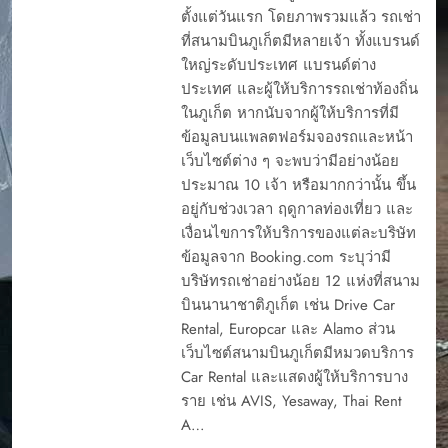
ตั้งแต่วันแรก โดยภาพรวมแล้ว รถเช่า
ที่สนามบินภูเก็ตมีหลายเจ้า ทั้งแบรนด์
ใหญ่ระดับประเทศ แบรนด์ต่าง
ประเทศ และผู้ให้บริการรถเช่าท้องถิ่น
ในภูเก็ต หากนับจากผู้ให้บริการที่มี
ข้อมูลบนแพลตฟอร์มจองรถและหน้า
เว็บไซต์ต่าง ๆ จะพบว่ามีอย่างน้อย
ประมาณ 10 เจ้า หรือมากกว่านั้น ขึ้น
อยู่กับช่วงเวลา ฤดูกาลท่องเที่ยว และ
เงื่อนไขการให้บริการของแต่ละบริษัท
ข้อมูลจาก Booking.com ระบุว่ามี
บริษัทรถเช่าอย่างน้อย 12 แห่งที่สนาม
บินนานาชาติภูเก็ต เช่น Drive Car
Rental, Europcar และ Alamo ส่วน
เว็บไซต์สนามบินภูเก็ตมีหมวดบริการ
Car Rental และแสดงผู้ให้บริการบาง
ราย เช่น AVIS, Yesaway, Thai Rent
A…