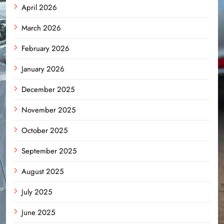
April 2026
March 2026
February 2026
January 2026
December 2025
November 2025
October 2025
September 2025
August 2025
July 2025
June 2025