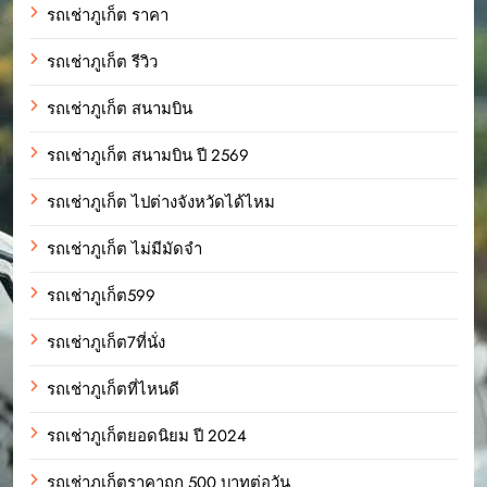
รถเช่าภูเก็ต ราคา
รถเช่าภูเก็ต รีวิว
รถเช่าภูเก็ต สนามบิน
รถเช่าภูเก็ต สนามบิน ปี 2569
รถเช่าภูเก็ต ไปต่างจังหวัดได้ไหม
รถเช่าภูเก็ต ไม่มีมัดจำ
รถเช่าภูเก็ต599
รถเช่าภูเก็ต7ที่นั่ง
รถเช่าภูเก็ตที่ไหนดี
รถเช่าภูเก็ตยอดนิยม ปี 2024
รถเช่าภูเก็ตราคาถูก 500 บาทต่อวัน