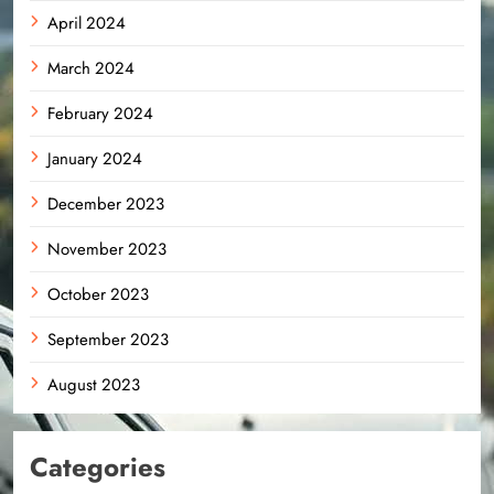
April 2024
March 2024
February 2024
January 2024
December 2023
November 2023
October 2023
September 2023
August 2023
Categories