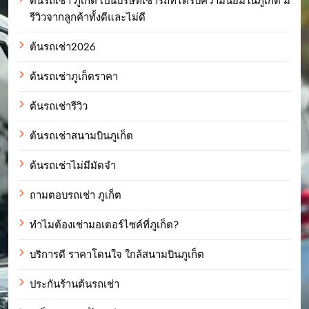
ต้นรถเช่า ภูเก็ต เป็นบริษัทเช่ารถที่ได้รับความนิยมในภูเก็ต มี
รีวิวจากลูกค้าทั้งดีและไม่ดี
ต้นรถเช่า2026
ต้นรถเช่าภูเก็ตราคา
ต้นรถเช่ารีวิว
ต้นรถเช่าสนามบินภูเก็ต
ต้นรถเช่าไม่มีมัดจำ
ถามตอบรถเช่า ภูเก็ต
ทำไมต้องเช่ามอเตอร์ไซค์ที่ภูเก็ต?
บริการดี ราคาโดนใจ ใกล้สนามบินภูเก็ต
ประกันร้านต้นรถเช่า