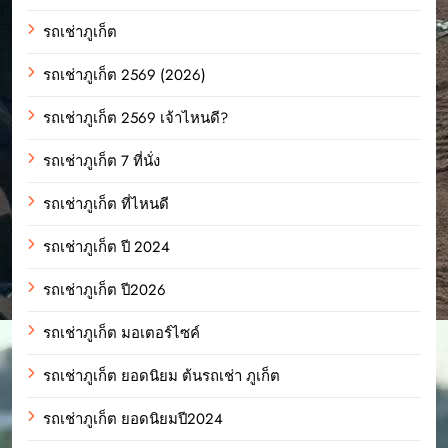
รถเช่าภูเก็ต
รถเช่าภูเก็ต 2569 (2026)
รถเช่าภูเก็ต 2569 เจ้าไหนดี?
รถเช่าภูเก็ต 7 ที่นั่ง
รถเช่าภูเก็ต ที่ไหนดี
รถเช่าภูเก็ต ปี 2024
รถเช่าภูเก็ต ปี2026
รถเช่าภูเก็ต มอเตอร์ไซค์
รถเช่าภูเก็ต ยอดนิยม ต้นรถเช่า ภูเก็ต
รถเช่าภูเก็ต ยอดนิยมปี2024