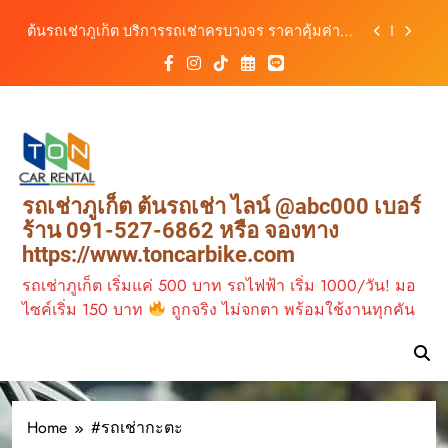
เดินทางสะดวกทุกเส้นทาง
Skip
เช่ารถมอเตอร์ไซค์ภูเก็ต กับต้นรถเช่า เดินทาง
to
สะดวก ราคาประหยัด เริ่มต้นเพียง 150 บาท/วัน
content
ต้นรถเช่าภูเก็ต รถเช่าราคาคุ้ม ใกล้สนามบิน มีรถให้
เลือกหลากหลาย พร้อมบริการ 24 ชั่วโมง
วิเคราะห์ตลาดรถเช่าภูเก็ต 3 เดือนข้างหน้า:
สิงหาคม–ตุลาคม 2569
ต้นรถเช่าภูเก็ต บริการรถเช่าครบวงจร ราคาคุ้มค่า
เดินทางสะดวกทุกเส้นทาง
เช่ารถมอเตอร์ไซค์ภูเก็ต กับต้นรถเช่า เดินทาง
รถเช่าภูเก็ต ต้นรถเช่า ไลน์ @abc000 เบอร์
สะดวก ราคาประหยัด เริ่มต้นเพียง 150 บาท/วัน
ร้าน 091-527-6862 หรือ จองทาง
https://www.toncarbike.com
รถเช่าภูเก็ต เริ่มแค่ 500 บาท รถไฟฟ้า เริ่ม 1000/วัน! มอ
ไซค์เริ่ม 150 บาท
ถูกจริง ไม่จกตา พร้อมใช้งานทุกคัน
Home
#รถเช่ากะตะ