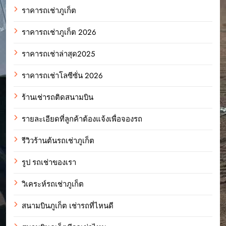
ราคารถเช่าภูเก็ต
ราคารถเช่าภูเก็ต 2026
ราคารถเช่าล่าสุด2025
ราคารถเช่าโลซีซั่น 2026
ร้านเช่ารถติดสนามบิน
รายละเอียดที่ลูกค้าต้องแจ้งเพื่อจองรถ
รีวิวร้านต้นรถเช่าภูเก็ต
รูป รถเช่าของเรา
วิเคระห์รถเช่าภูเก็ต
สนามบินภูเก็ต เช่ารถที่ไหนดี