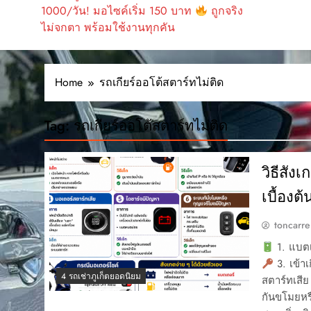
1000/วัน! มอไซค์เริ่ม 150 บาท
ถูกจริง
ไม่จกตา พร้อมใช้งานทุกคัน
Home
รถเกียร์ออโต้สตาร์ทไม่ติด
Tag:
รถเกียร์ออโต้สตาร์ทไม่ติด
วิธีสัง
เบื้องต้น
toncarre
1. แบตเ
3. เข้าเ
4 รถเช่าภูเก็ตยอดนิยม
สตาร์ทเสีย
กันขโมยหรื