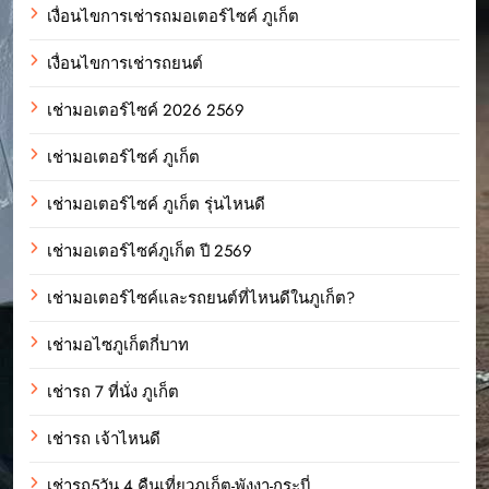
เงื่อนไขการเช่ารถมอเตอร์ไซค์ ภูเก็ต
เงื่อนไขการเช่ารถยนต์
เช่ามอเตอร์ไซค์ 2026 2569
เช่ามอเตอร์ไซค์ ภูเก็ต
เช่ามอเตอร์ไซค์ ภูเก็ต รุ่นไหนดี
เช่ามอเตอร์ไซค์ภูเก็ต ปี 2569
เช่ามอเตอร์ไซค์และรถยนต์ที่ไหนดีในภูเก็ต?
เช่ามอไซภูเก็ตกี่บาท
เช่ารถ 7 ที่นั่ง ภูเก็ต
เช่ารถ เจ้าไหนดี
เช่ารถ5วัน 4 คืนเที่ยวภูเก็ต-พังงา-กระบี่