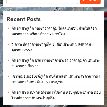
Recent Posts
ต้นรถเช่าภูเก็ต รถเช่าราคาคุ้ม ใกล้สนามบิน มีรถให้เลือก
หลากหลาย พร้อมบริการ 24 ชั่วโมง
วิเคราะห์ตลาดรถเช่าภูเก็ต 3 เดือนข้างหน้า: สิงหาคม–
ตุลาคม 2569
ต้นรถเช่าภูเก็ต บริการรถเช่าครบวงจร ราคาคุ้มค่า เดินทาง
สะดวกทุกเส้นทาง
เช่ารถมอเตอร์ไซค์ภูเก็ต กับต้นรถเช่า เดินทางสะดวก ราคา
ประหยัด เริ่มต้นเพียง 150 บาท/วัน
ต้นรถเช่า ครบทุกฟังก์ชันการใช้งาน ครบทุกประเภทรถ ตอบ
โจทย์ทุกการเดินทางในภูเก็ต