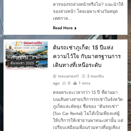
ควรจองรถล่วงหน้าหรือไม่? แนะนำให้
จองล่วงหน้า โดยเฉพาะช่วงวันหยุด
เทศกาล…
Read More
ต้นรถเช่าภูเก็ต: 15 ปีแห่ง
ความไว้ใจ กับมาตรฐานการ
ต้นรถเช่า 2025
เดินทางที่เหนือระดับ
toncarrent1
2 months
ago
0
1 mins
ตลอดระยะเวลากว่า 15 ปี ที่ผ่านมา
บนเส้นทางสายบริการรถเช่าในจังหวัด
ภูเก็ตและพัทลุง ชื่อของ “ต้นรถเช่า”
(Ton Car Rental) ไม่ได้เป็นเพียงแค่ผู้
ให้บริการให้เช่ายานพาหนะเท่านั้น แต่
เปรียบเสมือนเพื่อนร่วมทางที่อยู่เคียง