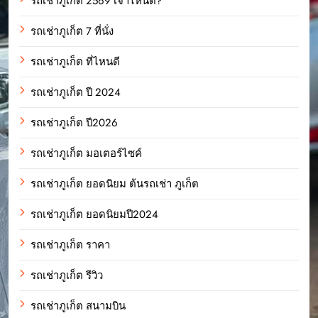
รถเช่าภูเก็ต 2569 เจ้าไหนดี?
รถเช่าภูเก็ต 7 ที่นั่ง
รถเช่าภูเก็ต ที่ไหนดี
รถเช่าภูเก็ต ปี 2024
รถเช่าภูเก็ต ปี2026
รถเช่าภูเก็ต มอเตอร์ไซค์
รถเช่าภูเก็ต ยอดนิยม ต้นรถเช่า ภูเก็ต
รถเช่าภูเก็ต ยอดนิยมปี2024
รถเช่าภูเก็ต ราคา
รถเช่าภูเก็ต รีวิว
รถเช่าภูเก็ต สนามบิน