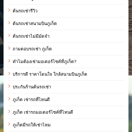
ต้นรถเช่ารีวิว
ต้นรถเช่าสนามบินภูเก็ต
ต้นรถเช่าไม่มีมัดจำ
ถามตอบรถเช่า ภูเก็ต
ทำไมต้องเช่ามอเตอร์ไซค์ที่ภูเก็ต?
บริการดี ราคาโดนใจ ใกล้สนามบินภูเก็ต
ประกันร้านต้นรถเช่า
ภูเก็ต เช่ารถที่ไหนดี
ภูเก็ต เช่ารถมอเตอร์ไซค์ที่ไหนดี
ภูเก็ตมีรถให้เช่าไหม