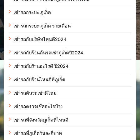
เช่ารถกระบะ ภูเก็ต
เช่ารถกระบะ ภูเก็ต รายเดือน
เช่ารถกับบริษัทไหนดี2024
เช่ารถกับร้านต้นรถเช่าภูเก็ตปี2024
เช่ารถกับร้านอะไรดี ปี2024
เช่ารถกับร้านไหนดีที่ภูเก็ต
เช่ารถต้นรถเช่าดีไหม
เช่ารถตรวจเช๊คอะไรบ้าง
เช่ารถที่จังหวัดภูเก็ตที่ไหนดี
เช่ารถที่ภูเก็ตวันละกี่บาท