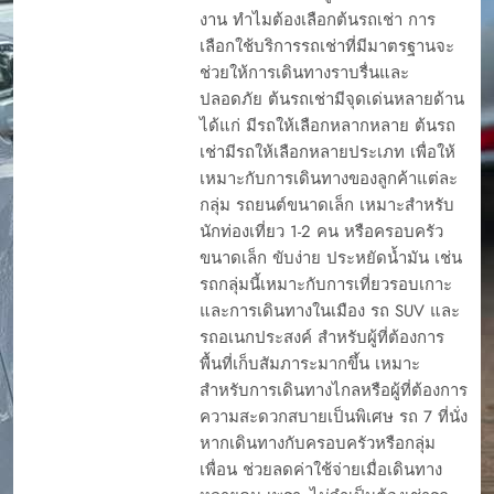
งาน ทำไมต้องเลือกต้นรถเช่า การ
เลือกใช้บริการรถเช่าที่มีมาตรฐานจะ
ช่วยให้การเดินทางราบรื่นและ
ปลอดภัย ต้นรถเช่ามีจุดเด่นหลายด้าน
ได้แก่ มีรถให้เลือกหลากหลาย ต้นรถ
เช่ามีรถให้เลือกหลายประเภท เพื่อให้
เหมาะกับการเดินทางของลูกค้าแต่ละ
กลุ่ม รถยนต์ขนาดเล็ก เหมาะสำหรับ
นักท่องเที่ยว 1-2 คน หรือครอบครัว
ขนาดเล็ก ขับง่าย ประหยัดน้ำมัน เช่น
รถกลุ่มนี้เหมาะกับการเที่ยวรอบเกาะ
และการเดินทางในเมือง รถ SUV และ
รถอเนกประสงค์ สำหรับผู้ที่ต้องการ
พื้นที่เก็บสัมภาระมากขึ้น เหมาะ
สำหรับการเดินทางไกลหรือผู้ที่ต้องการ
ความสะดวกสบายเป็นพิเศษ รถ 7 ที่นั่ง
หากเดินทางกับครอบครัวหรือกลุ่ม
เพื่อน ช่วยลดค่าใช้จ่ายเมื่อเดินทาง