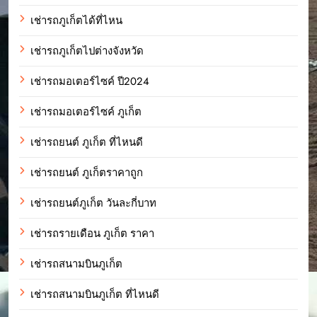
เช่ารถภูเก็ตได้ที่ไหน
เช่ารถภูเก็ตไปต่างจังหวัด
เช่ารถมอเตอร์ไซค์ ปี2024
เช่ารถมอเตอร์ไซค์ ภูเก็ต
เช่ารถยนต์ ภูเก็ต ที่ไหนดี
เช่ารถยนต์ ภูเก็ตราคาถูก
เช่ารถยนต์ภูเก็ต วันละกี่บาท
เช่ารถรายเดือน ภูเก็ต ราคา
เช่ารถสนามบินภูเก็ต
เช่ารถสนามบินภูเก็ต ที่ไหนดี