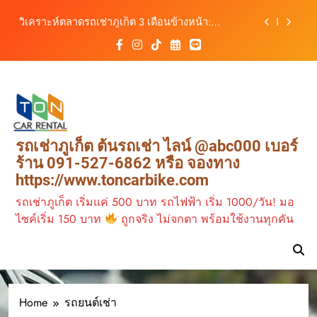
สิงหาคม–ตุลาคม 2569
Skip
ต้นรถเช่าภูเก็ต บริการรถเช่าครบวงจร ราคาคุ้มค่า
to
เดินทางสะดวกทุกเส้นทาง
content
เช่ารถมอเตอร์ไซค์ภูเก็ต กับต้นรถเช่า เดินทาง
สะดวก ราคาประหยัด เริ่มต้นเพียง 150 บาท/วัน
ต้นรถเช่าภูเก็ต รถเช่าราคาคุ้ม ใกล้สนามบิน มีรถให้
เลือกหลากหลาย พร้อมบริการ 24 ชั่วโมง
วิเคราะห์ตลาดรถเช่าภูเก็ต 3 เดือนข้างหน้า:
สิงหาคม–ตุลาคม 2569
ต้นรถเช่าภูเก็ต บริการรถเช่าครบวงจร ราคาคุ้มค่า
รถเช่าภูเก็ต ต้นรถเช่า ไลน์ @abc000 เบอร์
เดินทางสะดวกทุกเส้นทาง
ร้าน 091-527-6862 หรือ จองทาง
เช่ารถมอเตอร์ไซค์ภูเก็ต กับต้นรถเช่า เดินทาง
https://www.toncarbike.com
สะดวก ราคาประหยัด เริ่มต้นเพียง 150 บาท/วัน
รถเช่าภูเก็ต เริ่มแค่ 500 บาท รถไฟฟ้า เริ่ม 1000/วัน! มอ
ไซค์เริ่ม 150 บาท
ถูกจริง ไม่จกตา พร้อมใช้งานทุกคัน
Home
รถยนต์เช่า