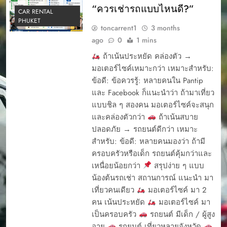
“ควรเช่ารถแบบไหนดี?”
CAR RENTAL
PHUKET
toncarrent1
3 months
ago
0
1 mins
ถ้าเน้นประหยัด คล่องตัว →
มอเตอร์ไซค์เหมาะกว่า เหมาะสำหรับ:
ข้อดี: ข้อควรรู้: หลายคนใน Pantip
และ Facebook ก็แนะนำว่า ถ้ามาเที่ยว
แบบชิล ๆ สองคน มอเตอร์ไซค์จะสนุก
และคล่องตัวกว่า
ถ้าเน้นสบาย
ปลอดภัย → รถยนต์ดีกว่า เหมาะ
สำหรับ: ข้อดี: หลายคนมองว่า ถ้ามี
ครอบครัวหรือเด็ก รถยนต์คุ้มกว่าและ
เหนื่อยน้อยกว่า
สรุปง่าย ๆ แบบ
น้องต้นรถเช่า สถานการณ์ แนะนำ มา
เที่ยวคนเดียว
มอเตอร์ไซค์ มา 2
คน เน้นประหยัด
มอเตอร์ไซค์ มา
เป็นครอบครัว
รถยนต์ มีเด็ก / ผู้สูง
อายุ
รถยนต์ เที่ยวหลายจังหวัด