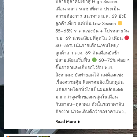
ปลายตุลาคมเข้าสู่ High Season.
เดือน ตลาดรถเช่าที่คาด ประเมิน
ความต้องการ แนวทาง ส.ค. 69 ยังมี
ลูกค้าเที่ยว แต่เป็น Low Season
55–65% ราคาแข่งขัน + โปรหลายวัน
ก.ย. 69 น่าจะเงียบที่สุดใน 3 เดือน
40–55% เน้นรายเดือน/คนไทย/
ลูกค้าเก่า ต.ค. 69 ต้นเดือนยังช้า
ปลายเดือนเริ่มฟื้น
60–75% ค่อย ๆ
ขึ้นราคาและเก็บรถไว้รับ พ.ย.
สิงหาคม: ยังทำยอดได้ แต่ต้องแข่ง
เรื่องความคุ้ม สิงหาคมยังเป็นฤดูฝน
แต่สภาพโดยทั่วไปเป็นฝนสลับแดด
มากกว่าจุดพีกของมรสุมในเดือน
กันยายน–ตุลาคม ดังนั้นรถราคาจับ
ต้องง่ายน่าจะเดินดีกว่ารถราคาแพง…
Read More
4 รถเช่าภูเก็ต ยอด
นิยม ต้นรถเช่า ภูเก็ต