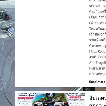
สำหรับทั้ง
รถกระบะราย
ต้องกังวลเ
เดือน ก็ส
เช่ารถกระบ
ใหม่หรือผ่
เจ้าของธุร
รายเดือนถื
ต้นรถเช่าภ
Hilux Revo
งานบรรทุก
สำหรับธุร
เหมาะสำหรั
สภาพก่อนส
Read More
อัปเดต