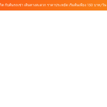
ุกฟังก์ชันการใช้งาน ครบทุกประเภทรถ ตอบโจทย์ทุกการเดินทางในภูเก็ต
้นรถเช่า ทางเลือกใหม่ของการเที่ยวภูเก็ต ขับเงียบ ประหยัด และทันสมัย
ถเช่าภูเก็ต บริการรถเช่าครบวงจร ราคาคุ้มค่า เดินทางสะดวกทุกเส้นทาง
ก็ต กับต้นรถเช่า เดินทางสะดวก ราคาประหยัด เริ่มต้นเพียง 150 บาท/วัน
ุกฟังก์ชันการใช้งาน ครบทุกประเภทรถ ตอบโจทย์ทุกการเดินทางในภูเก็ต
้นรถเช่า ทางเลือกใหม่ของการเที่ยวภูเก็ต ขับเงียบ ประหยัด และทันสมัย