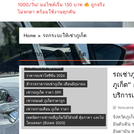
1000/วัน! มอไซค์เริ่ม 150 บาท
ถูกจริง
ไม่จกตา พร้อมใช้งานทุกคัน
ต้นรถเช่าภูเก็ตราคา
บริการดี ราคาโดนใจ ใกล้สนามบินภูเก็ต
รถเช่าภูเก็ต ราคา
Home
รถกระบะให้เช่าภูเก็ต
รถเช่าภูเก็ตราคาถูก 500 บาทต่อวัน
รถเช่าสนามบินภูเก็ต ราคา
ราคาต้นรถเช่า
Tag:
รถกระบะให้เช่าภูเก็ต
ราคารถเช่าภูเก็ต
ราคารถเช่าภูเก็ต 2026
ราคารถเช่าล่าสุด2025
รถเช่าภ
ราคารถเช่าโลซีซั่น 2026
ภูเก็ต”
สำรวจราคารถเช่าภูเก็ต เดือนมิถุนายน
เช่ารถภูเก็ต ราคา 599
บริการ
เช่ารถยนต์ ภูเก็ตราคาถูก
toncarre
เช่ารถรายเดือน ภูเก็ต ราคา
จังหวัดภูเ
เทคนิคการเช่ารถที่ภูเก็ตให้ได้รถดี คุ้มราคา และไม่
โดนหลอก (อัปเดต 2025)
อันดับต้น 
อันดามัน ห