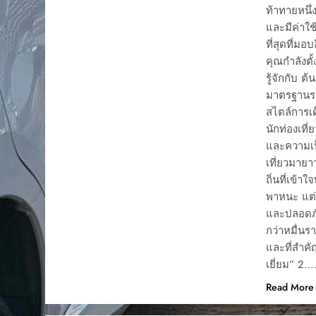
ท้าทายหนึ
และมีค่าใช้
ที่สุดที่ม
คุณกำลังตั
รู้จักกับ ต้
มาตรฐานระ
สไตล์การเด
นักท่องเที่
และความเป็
เที่ยวมาย
ถิ่นที่เข้
พาหนะ แต่ค
และปลอดภั
กว่าหมื่นร
และที่สำคั
เยี่ยม” 2…
Read More