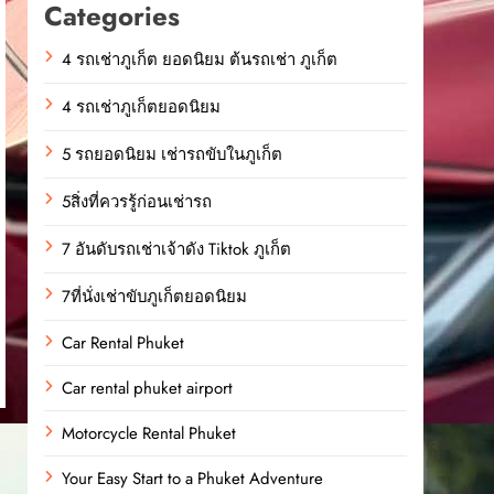
Categories
4 รถเช่าภูเก็ต ยอดนิยม ต้นรถเช่า ภูเก็ต
4 รถเช่าภูเก็ตยอดนิยม
5 รถยอดนิยม เช่ารถขับในภูเก็ต
5สิ่งที่ควรรู้ก่อนเช่ารถ
7 อันดับรถเช่าเจ้าดัง Tiktok ภูเก็ต
7ที่นั่งเช่าขับภูเก็ตยอดนิยม
Car Rental Phuket
Car rental phuket airport
Motorcycle Rental Phuket
Your Easy Start to a Phuket Adventure