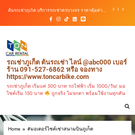
สิงหาคม–ตุลาคม 2569
Skip
ต้นรถเช่าภูเก็ต บริการรถเช่าครบวงจร ราคาคุ้มค่า
to
เดินทางสะดวกทุกเส้นทาง
content
เช่ารถมอเตอร์ไซค์ภูเก็ต กับต้นรถเช่า เดินทาง
สะดวก ราคาประหยัด เริ่มต้นเพียง 150 บาท/วัน
ต้นรถเช่าภูเก็ต รถเช่าราคาคุ้ม ใกล้สนามบิน มีรถให้
เลือกหลากหลาย พร้อมบริการ 24 ชั่วโมง
วิเคราะห์ตลาดรถเช่าภูเก็ต 3 เดือนข้างหน้า:
สิงหาคม–ตุลาคม 2569
ต้นรถเช่าภูเก็ต บริการรถเช่าครบวงจร ราคาคุ้มค่า
รถเช่าภูเก็ต ต้นรถเช่า ไลน์ @abc000 เบอร์
เดินทางสะดวกทุกเส้นทาง
ร้าน 091-527-6862 หรือ จองทาง
เช่ารถมอเตอร์ไซค์ภูเก็ต กับต้นรถเช่า เดินทาง
https://www.toncarbike.com
สะดวก ราคาประหยัด เริ่มต้นเพียง 150 บาท/วัน
รถเช่าภูเก็ต เริ่มแค่ 500 บาท รถไฟฟ้า เริ่ม 1000/วัน! มอ
ไซค์เริ่ม 150 บาท
ถูกจริง ไม่จกตา พร้อมใช้งานทุกคัน
Home
#มอเตอร์ไซค์เช่าสนามบินภูเก็ต