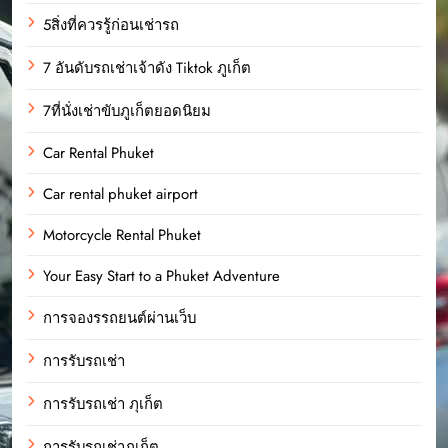
5สิ่งที่ควรรู้ก่อนเช่ารถ
7 อันดับรถเช่าเจ้าดัง Tiktok ภูเก็ต
7ที่นั่งเช่าขับภูเก็ตยอดนิยม
Car Rental Phuket
Car rental phuket airport
Motorcycle Rental Phuket
Your Easy Start to a Phuket Adventure
การจองรรถยนต์ผ่านเว็บ
การรับรถเช่า
การรับรถเช่า ภุเก็ต
การรับรถเช่าภูเก็ต