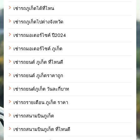
เช่ารถภูเก็ตได้ที่ไหน
เช่ารถภูเก็ตไปต่างจังหวัด
เช่ารถมอเตอร์ไซค์ ปี2024
เช่ารถมอเตอร์ไซค์ ภูเก็ต
เช่ารถยนต์ ภูเก็ต ที่ไหนดี
เช่ารถยนต์ ภูเก็ตราคาถูก
เช่ารถยนต์ภูเก็ต วันละกี่บาท
เช่ารถรายเดือน ภูเก็ต ราคา
เช่ารถสนามบินภูเก็ต
เช่ารถสนามบินภูเก็ต ที่ไหนดี