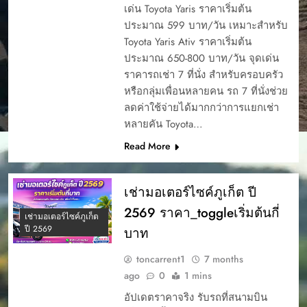
เด่น Toyota Yaris ราคาเริ่มต้น
ประมาณ 599 บาท/วัน เหมาะสำหรับ
Toyota Yaris Ativ ราคาเริ่มต้น
ประมาณ 650-800 บาท/วัน จุดเด่น
ราคารถเช่า 7 ที่นั่ง สำหรับครอบครัว
หรือกลุ่มเพื่อนหลายคน รถ 7 ที่นั่งช่วย
ลดค่าใช้จ่ายได้มากกว่าการแยกเช่า
หลายคัน Toyota…
Read More
เช่ามอเตอร์ไซค์ภูเก็ต ปี
2569 ราคา_toggleเริ่มต้นกี่
เช่ามอเตอร์ไซค์ภูเก็ต
ปี 2569
บาท
toncarrent1
7 months
ago
0
1 mins
อัปเดตราคาจริง รับรถที่สนามบิน