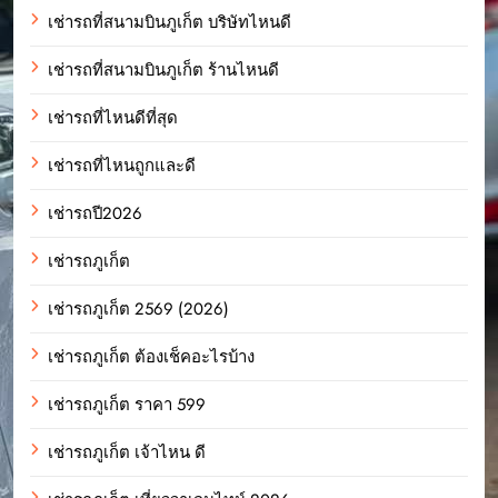
เช่ารถที่สนามบินภูเก็ต บริษัทไหนดี
เช่ารถที่สนามบินภูเก็ต ร้านไหนดี
เช่ารถที่ไหนดีที่สุด
เช่ารถที่ไหนถูกและดี
เช่ารถปี2026
เช่ารถภูเก็ต
เช่ารถภูเก็ต 2569 (2026)
เช่ารถภูเก็ต ต้องเช็คอะไรบ้าง
เช่ารถภูเก็ต ราคา 599
เช่ารถภูเก็ต เจ้าไหน ดี