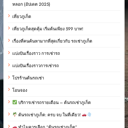
หลอก (อัปเดต 2025)
เที่ยวภูเก็ต
เที่ยวภูเก็ตสุดคุ้ม เริ่มต้นเพียง 599 บาท!
เรื่องที่คนค้นหามากที่สุดเกี่ยวกับ รถเช่าภูเก็ต
เเบ่งปันเรื่องราว การเช่ารถ
เเบ่งปันเรื่องราวการเช่ารถ
โปรร้านต้นรถเช่า
โอนจอง
บริการเช่ารถรายเดือน – ต้นรถเช่าภูเก็ต
ต้นรถเช่าภูเก็ต: ครบ จบ ในที่เดียว!
ทำไมควรเลือก “ต้นรถเช่าภูเก็ต”