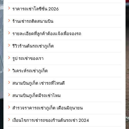
ราคารถเช่าโลซีซั่น 2026
ร้านเช่ารถติดสนามบิน
รายละเอียดที่ลูกค้าต้องแจ้งเพื่อจองรถ
รีวิวร้านต้นรถเช่าภูเก็ต
รูป รถเช่าของเรา
วิเคระห์รถเช่าภูเก็ต
สนามบินภูเก็ต เช่ารถที่ไหนดี
สนามบินภูเก็ตมีรถเช่าไหม
สำรวจราคารถเช่าภูเก็ต เดือนมิถุนายน
เงื่อนไขการเช่ารถของร้านต้นรถเช่า 2024