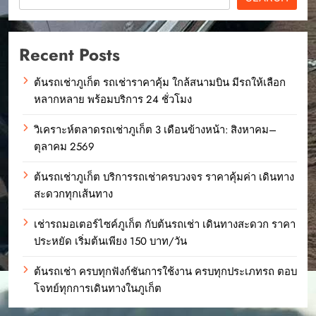
Recent Posts
ต้นรถเช่าภูเก็ต รถเช่าราคาคุ้ม ใกล้สนามบิน มีรถให้เลือก
หลากหลาย พร้อมบริการ 24 ชั่วโมง
วิเคราะห์ตลาดรถเช่าภูเก็ต 3 เดือนข้างหน้า: สิงหาคม–
ตุลาคม 2569
ต้นรถเช่าภูเก็ต บริการรถเช่าครบวงจร ราคาคุ้มค่า เดินทาง
สะดวกทุกเส้นทาง
เช่ารถมอเตอร์ไซค์ภูเก็ต กับต้นรถเช่า เดินทางสะดวก ราคา
ประหยัด เริ่มต้นเพียง 150 บาท/วัน
ต้นรถเช่า ครบทุกฟังก์ชันการใช้งาน ครบทุกประเภทรถ ตอบ
โจทย์ทุกการเดินทางในภูเก็ต