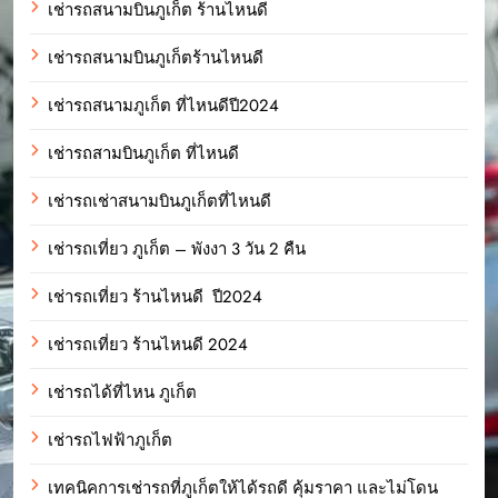
เช่ารถสนามบินภูเก็ต ร้านไหนดี
เช่ารถสนามบินภูเก็ตร้านไหนดี
เช่ารถสนามภูเก็ต ที่ไหนดีปี2024
เช่ารถสามบินภูเก็ต ที่ไหนดี
เช่ารถเช่าสนามบินภูเก็ตที่ไหนดี
เช่ารถเที่ยว ภูเก็ต – พังงา 3 วัน 2 คืน
เช่ารถเที่ยว ร้านไหนดี ปี2024
เช่ารถเที่ยว ร้านไหนดี 2024
เช่ารถได้ที่ไหน ภูเก็ต
เช่ารถไฟฟ้าภูเก็ต
เทคนิคการเช่ารถที่ภูเก็ตให้ได้รถดี คุ้มราคา และไม่โดน