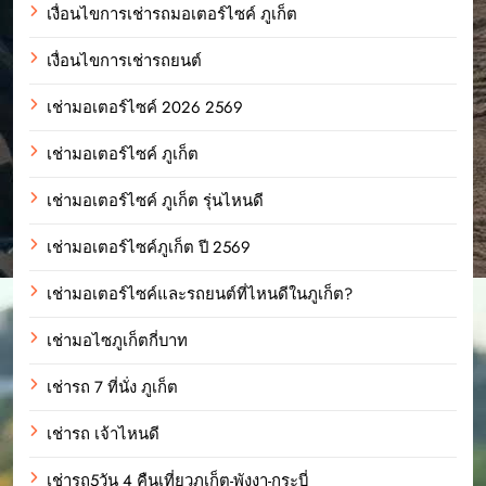
เงื่อนไขการเช่ารถมอเตอร์ไซค์ ภูเก็ต
เงื่อนไขการเช่ารถยนต์
เช่ามอเตอร์ไซค์ 2026 2569
เช่ามอเตอร์ไซค์ ภูเก็ต
เช่ามอเตอร์ไซค์ ภูเก็ต รุ่นไหนดี
เช่ามอเตอร์ไซค์ภูเก็ต ปี 2569
เช่ามอเตอร์ไซค์และรถยนต์ที่ไหนดีในภูเก็ต?
เช่ามอไซภูเก็ตกี่บาท
เช่ารถ 7 ที่นั่ง ภูเก็ต
เช่ารถ เจ้าไหนดี
เช่ารถ5วัน 4 คืนเที่ยวภูเก็ต-พังงา-กระบี่