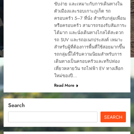
ขับง่าย และเหมาะกับการเดินทางใน
ตัวเมืองและรอบเกาะภูเก็ต รถ
ครอบครัว 5–7 ที่นั่ง สำหรับกลุ่มเพื่อน
หรือครอบครัว สามารถรองรับสัมภาระ
ได้มาก และนั่งเดินทางไกลได้สะดวก
รถ SUV และรถอเนกประสงค์ เหมาะ
สำหรับผู้ที่ต้องการพื้นที่ใช้สอยมากขึ้น
รถกลุ่มนี้ได้รับความนิยมสำหรับการ
เดินทางเป็นครอบครัวและทริปท่อง
เที่ยวหลายวัน รถไฟฟ้า EV ทางเลือก
ใหม่ของปี…
Read More
Search
SEARCH