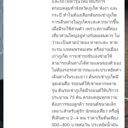
และรถไฟฟ้ารุ่นใหม่ให้บริการ
ครอบคลุมทั่วจังหวัดภูเก็ต พังงา และ
กระบี่ ทำไมต้องเลือกต้นรถเช่าภูเก็ต
การเดินทางในภูเก็ตจะสะดวกมากขึ้น
เมื่อมีรถใช้ส่วนตัว เพราะสถานที่ท่อง
เที่ยวส่วนใหญ่อยู่ห่างกันพอสมควร ไม่
ว่าจะเป็นหาดป่าตอง หาดกะตะ หาด
กะรน แหลมพรหมเทพ หรือย่านเมือง
เก่าภูเก็ต การเช่ารถขับเองช่วยให้
สามารถเดินทางได้ตามแผนของตัวเอง
ไม่ต้องรอรถสาธารณะและประหยัดค่า
เดินทางในระยะยาว ต้นรถเช่าภูเก็ตมี
จุดเด่นคือ รถยนต์ให้เช่าหลากหลาย
รุ่น ต้นรถเช่าภูเก็ตมีรถยนต์ให้บริการ
ประมาณ 75 คัน ครอบคลุมทุกความ
ต้องการของลูกค้า รถยนต์ขนาดเล็ก
เหมาะสำหรับคู่รัก นักท่องเที่ยว หรือผู้
ที่เดินทาง 2–4 คน ราคาเริ่มต้นเพียง
500–800 บาทต่อวัน ประหยัดน้ำมัน