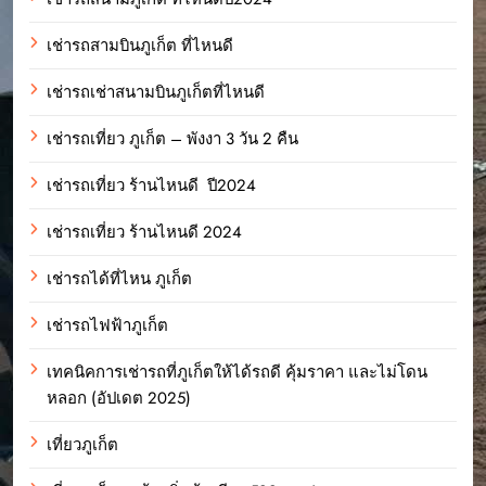
เช่ารถสามบินภูเก็ต ที่ไหนดี
เช่ารถเช่าสนามบินภูเก็ตที่ไหนดี
เช่ารถเที่ยว ภูเก็ต – พังงา 3 วัน 2 คืน
เช่ารถเที่ยว ร้านไหนดี ปี2024
เช่ารถเที่ยว ร้านไหนดี 2024
เช่ารถได้ที่ไหน ภูเก็ต
เช่ารถไฟฟ้าภูเก็ต
เทคนิคการเช่ารถที่ภูเก็ตให้ได้รถดี คุ้มราคา และไม่โดน
หลอก (อัปเดต 2025)
เที่ยวภูเก็ต