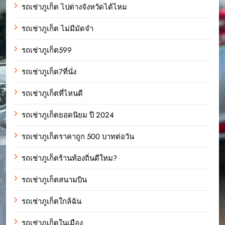
รถเช่าภูเก็ต ไปต่างจังหวัดได้ไหม
รถเช่าภูเก็ต ไม่มีมัดจำ
รถเช่าภูเก็ต599
รถเช่าภูเก็ต7ที่นั่ง
รถเช่าภูเก็ตที่ไหนดี
รถเช่าภูเก็ตยอดนิยม ปี 2024
รถเช่าภูเก็ตราคาถูก 500 บาทต่อวัน
รถเช่าภูเก็ตร้านท้องถิ่นดีใหม?
รถเช่าภูเก็ตสนามบิน
รถเช่าภูเก็ตใกล้ฉัน
รถเช่าภูเก็ตในเมือง