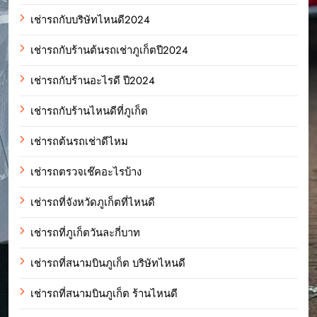
เช่ารถกับบริษัทไหนดี2024
เช่ารถกับร้านต้นรถเช่าภูเก็ตปี2024
เช่ารถกับร้านอะไรดี ปี2024
เช่ารถกับร้านไหนดีที่ภูเก็ต
เช่ารถต้นรถเช่าดีไหม
เช่ารถตรวจเช๊คอะไรบ้าง
เช่ารถที่จังหวัดภูเก็ตที่ไหนดี
เช่ารถที่ภูเก็ตวันละกี่บาท
เช่ารถที่สนามบินภูเก็ต บริษัทไหนดี
เช่ารถที่สนามบินภูเก็ต ร้านไหนดี