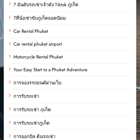
7 อันดับรถเช่าเจ้าดัง Tiktok ภูเก็ต
7ที่นั่งเช่าขับภูเก็ตยอดนิยม
Car Rental Phuket
Car rental phuket airport
Motorcycle Rental Phuket
Your Easy Start to a Phuket Adventure
การจองรรถยนต์ผ่านเว็บ
การรับรถเช่า
การรับรถเช่า ภุเก็ต
การรับรถเช่าภูเก็ต
การออกบิล ต้นรถเช่า