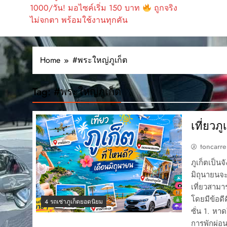
1000/วัน! มอไซค์เริ่ม 150 บาท
ถูกจริง
ไม่จกตา พร้อมใช้งานทุกคัน
Home
#พระใหญ่ภูเก็ต
Tag:
#พระใหญ่ภูเก็ต
เที่ยวภ
toncarre
ภูเก็ตเป็น
มิถุนายนจะ
เที่ยวสามา
โดยมีข้อดี
4 รถเช่าภูเก็ตยอดนิยม
ซั่น 1. หา
การพักผ่อ