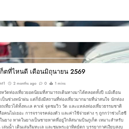
ูเก็ตที่ไหนดี เดือนมิถุนายน 2569
nt1
2 months ago
0
1 mins
จังหวัดท่องเที่ยวยอดนิยมที่สามารถเดินทางมาได้ตลอดทั้งปี แม้เดือน
เป็นช่วงหน้าฝน แต่ก็ยังมีสถานที่ท่องเที่ยวมากมายที่น่าสนใจ นักท่อง
รถเที่ยวได้ทั้งทะเล คาเฟ่ จุดชมวิว วัด และแหล่งท่องเที่ยวธรรมชาติ
คือคนไม่เยอะ การจราจรคล่องตัว และค่าใช้จ่ายต่าง ๆ ถูกกว่าช่วงไฮซี
ดในยาง หาดในยางเป็นชายหาดที่อยู่ใกล้สนามบินภูเก็ต เหมาะสำหรับ
น เล่นน้ำ เดินเล่นริมทะเล และชมพระอาทิตย์ตก บรรยากาศเงียบสงบ