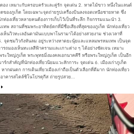
ตอง เหมาะกับครอบครัวและคู่รัก จุดเด่น 2. หาดไม้ขาว หนึ่งในแลนด์
ตของภูเก็ต โดยเฉพาะจุดถ่ายรูปเครื่องบินลงจอดเหนือชายหาด ซึ่ง
นักท่องเที่ยวหลายคนต้องการเก็บไว้เป็นที่ระลึก กิจกรรมแนะนำ 3.
พ สถานที่ชมพระอาทิตย์ตกที่มีชื่อเสียงที่สุดของภูเก็ต นักท่องเที่ยว
เห็นวิวทะเลอันดามันแบบพาโนรามาได้อย่างสวยงาม ช่วงเวลาที่
. จุดชมวิวกังหันลม อยู่ระหว่างหาดยะนุ้ยและแหลมพรหมเทพ เป็นจุด
ามารถมองเห็นทะเลสีฟ้าครามและเกาะต่าง ๆ ได้อย่างชัดเจน เหมาะ
พระใหญ่ภูเก็ต พระพุทธมิ่งมงคลเอกนาคคีรี หรือพระใหญ่ภูเก็ต เป็นอีก
าร์กสำคัญที่นักท่องเที่ยวนิยมแวะสักการะ จุดเด่น 6. เมืองเก่าภูเก็ต
 หากฝนตก การเดินเที่ยวเมืองเก่าถือเป็นตัวเลือกที่ดีมาก นักท่องเที่ยว
าคารสไตล์ชิโนโปรตุกีส ถ่ายรูปสวย…