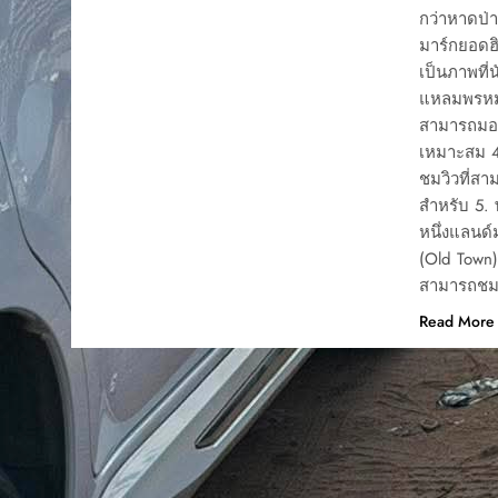
กว่าหาดป่า
มาร์กยอดฮิ
เป็นภาพที่
แหลมพรหมเท
สามารถมอง
เหมาะสม 4
ชมวิวที่ส
สำหรับ 5. 
หนึ่งแลนด์ม
(Old Town)
สามารถชมอ
Read More