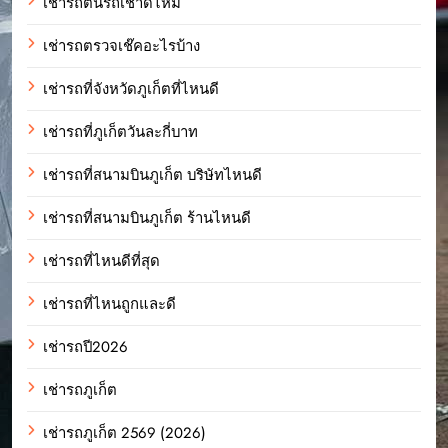
เช่ารถต้นรถเช่าดีไหม
เช่ารถตรวจเช๊คอะไรบ้าง
เช่ารถที่จังหวัดภูเก็ตที่ไหนดี
เช่ารถที่ภูเก็ตวันละกี่บาท
เช่ารถที่สนามบินภูเก็ต บริษัทไหนดี
เช่ารถที่สนามบินภูเก็ต ร้านไหนดี
เช่ารถที่ไหนดีที่สุด
เช่ารถที่ไหนถูกและดี
เช่ารถปี2026
เช่ารถภูเก็ต
เช่ารถภูเก็ต 2569 (2026)