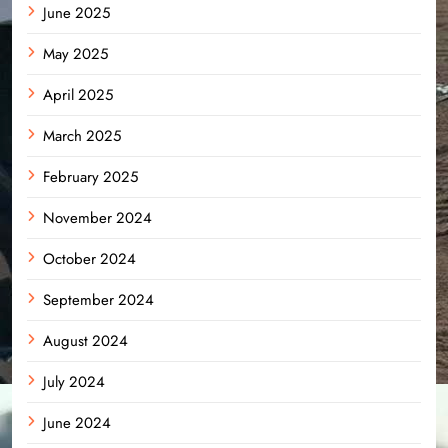
June 2025
May 2025
April 2025
March 2025
February 2025
November 2024
October 2024
September 2024
August 2024
July 2024
June 2024