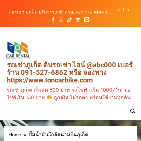
สิงหาคม–ตุลาคม 2569
Skip
ต้นรถเช่าภูเก็ต บริการรถเช่าครบวงจร ราคาคุ้มค่า
to
เดินทางสะดวกทุกเส้นทาง
content
เช่ารถมอเตอร์ไซค์ภูเก็ต กับต้นรถเช่า เดินทาง
สะดวก ราคาประหยัด เริ่มต้นเพียง 150 บาท/วัน
ต้นรถเช่าภูเก็ต รถเช่าราคาคุ้ม ใกล้สนามบิน มีรถให้
เลือกหลากหลาย พร้อมบริการ 24 ชั่วโมง
วิเคราะห์ตลาดรถเช่าภูเก็ต 3 เดือนข้างหน้า:
สิงหาคม–ตุลาคม 2569
ต้นรถเช่าภูเก็ต บริการรถเช่าครบวงจร ราคาคุ้มค่า
รถเช่าภูเก็ต ต้นรถเช่า ไลน์ @abc000 เบอร์
เดินทางสะดวกทุกเส้นทาง
ร้าน 091-527-6862 หรือ จองทาง
เช่ารถมอเตอร์ไซค์ภูเก็ต กับต้นรถเช่า เดินทาง
https://www.toncarbike.com
สะดวก ราคาประหยัด เริ่มต้นเพียง 150 บาท/วัน
รถเช่าภูเก็ต เริ่มแค่ 500 บาท รถไฟฟ้า เริ่ม 1000/วัน! มอ
ไซค์เริ่ม 150 บาท
ถูกจริง ไม่จกตา พร้อมใช้งานทุกคัน
Home
ปั๊มน้ำมันใกล้สนามบินภูเก็ต