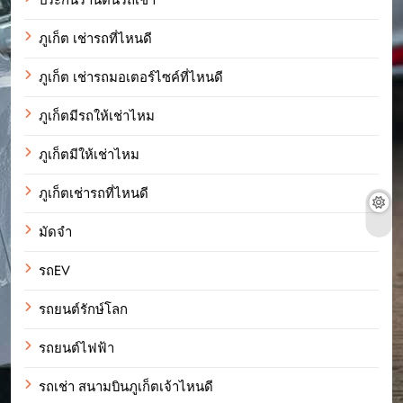
ภูเก็ต เช่ารถที่ไหนดี
ภูเก็ต เช่ารถมอเตอร์ไซค์ที่ไหนดี
ภูเก็ตมีรถให้เช่าไหม
ภูเก็ตมีให้เช่าไหม
ภูเก็ตเช่ารถที่ไหนดี
มัดจำ
รถEV
รถยนต์รักษ์โลก
รถยนต์ไฟฟ้า
รถเช่า สนามบินภูเก็ตเจ้าไหนดี