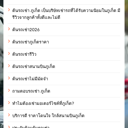
ต้นรถเช่า ภูเก็ต เป็นบริษัทเช่ารถที่ได้รับความนิยมในภูเก็ต มี
รีวิวจากลูกค้าทั้งดีและไม่ดี
ต้นรถเช่า2026
ต้นรถเช่าภูเก็ตราคา
ต้นรถเช่ารีวิว
ต้นรถเช่าสนามบินภูเก็ต
ต้นรถเช่าไม่มีมัดจำ
ถามตอบรถเช่า ภูเก็ต
ทำไมต้องเช่ามอเตอร์ไซค์ที่ภูเก็ต?
บริการดี ราคาโดนใจ ใกล้สนามบินภูเก็ต
ประกันร้านต้นรถเช่า