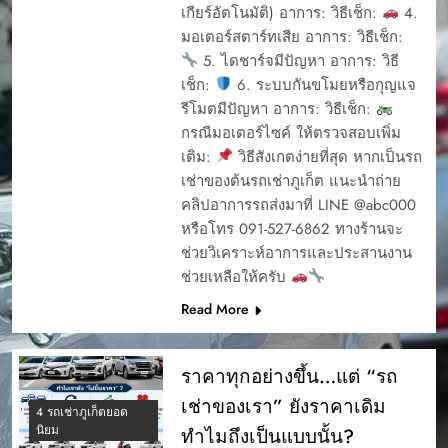
เกียร์อัตโนมัติ) อาการ: วิธีเช็ก:
4.
มอเตอร์สตาร์ทเสีย อาการ: วิธีเช็ก:
5. ไดชาร์จมีปัญหา อาการ: วิธี
เช็ก:
6. ระบบกันขโมยหรือกุญแจ
รีโมตมีปัญหา อาการ: วิธีเช็ก:
กรณีมอเตอร์ไซค์ ให้ตรวจสอบเพิ่ม
เติม:
วิธีสังเกตง่ายที่สุด หากเป็นรถ
เช่าของต้นรถเช่าภูเก็ต แนะนำถ่าย
คลิปอาการรถส่งมาที่ LINE @abc000
หรือโทร 091-527-6862 ทางร้านจะ
ช่วยวิเคราะห์อาการและประสานงาน
ช่วยเหลือให้ครับ
Read More
ราคาทุกอย่างขึ้น…แต่ “รถ
เช่าของเรา” ยังราคาเดิม
4 รถเช่าภูเก็ตยอด
นิยม
ทำไมถึงเป็นแบบนั้น?