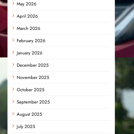
May 2026
April 2026
March 2026
February 2026
January 2026
December 2025
November 2025
October 2025
September 2025
August 2025
July 2025