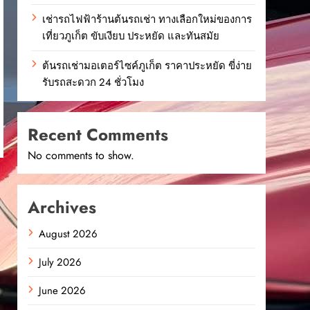
เช่ารถไฟฟ้าร้านต้นรถเช่า ทางเลือกใหม่ของการ
เที่ยวภูเก็ต ขับเงียบ ประหยัด และทันสมัย
ต้นรถเช่ามอเตอร์ไซค์ภูเก็ต ราคาประหยัด ขี่ง่าย
รับรถสะดวก 24 ชั่วโมง
Recent Comments
No comments to show.
Archives
August 2026
July 2026
June 2026