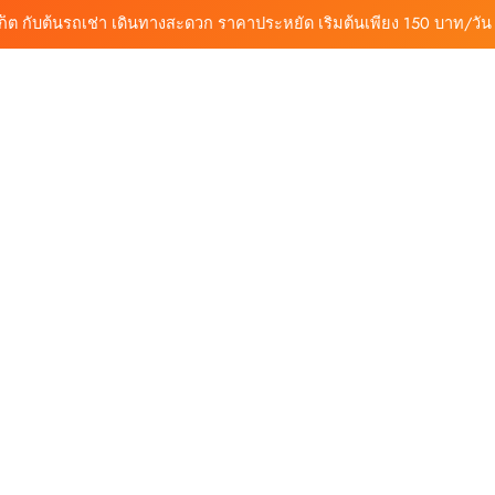
ุกฟังก์ชันการใช้งาน ครบทุกประเภทรถ ตอบโจทย์ทุกการเดินทางในภูเก็ต
้นรถเช่า ทางเลือกใหม่ของการเที่ยวภูเก็ต ขับเงียบ ประหยัด และทันสมัย
ถเช่าภูเก็ต บริการรถเช่าครบวงจร ราคาคุ้มค่า เดินทางสะดวกทุกเส้นทาง
ก็ต กับต้นรถเช่า เดินทางสะดวก ราคาประหยัด เริ่มต้นเพียง 150 บาท/วัน
ุกฟังก์ชันการใช้งาน ครบทุกประเภทรถ ตอบโจทย์ทุกการเดินทางในภูเก็ต
้นรถเช่า ทางเลือกใหม่ของการเที่ยวภูเก็ต ขับเงียบ ประหยัด และทันสมัย