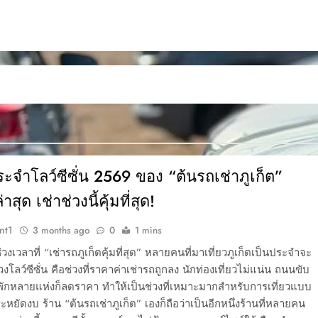
ะจำโลว์ซีซั่น 2569 ของ “ต้นรถเช่าภูเก็ต”
าสุด เช่าช่วงนี้คุ้มที่สุด!
nt1
3 months ago
0
1 mins
วงเวลาที่ “เช่ารถภูเก็ตคุ้มที่สุด” หลายคนที่มาเที่ยวภูเก็ตเป็นประจำจะ
 ช่วงโลว์ซีซั่น คือช่วงที่ราคาค่าเช่ารถถูกลง นักท่องเที่ยวไม่แน่น ถนนขับ
่พักหลายแห่งก็ลดราคา ทำให้เป็นช่วงที่เหมาะมากสำหรับการเที่ยวแบบ
หยัดงบ ร้าน “ต้นรถเช่าภูเก็ต” เองก็ถือว่าเป็นอีกหนึ่งร้านที่หลายคน