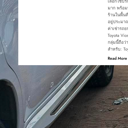
เลือกใช้บร
มาก พร้อมบ
ร้านในพื้นท
อยู่ประมาณ
ค่าเช่ารถย
Toyota Vio
กลุ่มนี้ถือ
สำหรับ: To
Read More