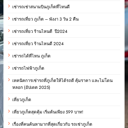
เช่ารถเช่าสนามบินภูเก็ตที่ไหนดี
เช่ารถเที่ยว ภูเก็ต – พังงา 3 วัน 2 คืน
เช่ารถเที่ยว ร้านไหนดี ปี2024
เช่ารถเที่ยว ร้านไหนดี 2024
เช่ารถได้ที่ไหน ภูเก็ต
เช่ารถไฟฟ้าภูเก็ต
เทคนิคการเช่ารถที่ภูเก็ตให้ได้รถดี คุ้มราคา และไม่โดน
หลอก (อัปเดต 2025)
เที่ยวภูเก็ต
เที่ยวภูเก็ตสุดคุ้ม เริ่มต้นเพียง 599 บาท!
เรื่องที่คนค้นหามากที่สุดเกี่ยวกับ รถเช่าภูเก็ต