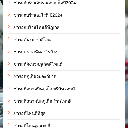
เช่ารถกับร้านต้นรถเช่าภูเก็ตปี2024
เช่ารถกับร้านอะไรดี ปี2024
เช่ารถกับร้านไหนดีที่ภูเก็ต
เช่ารถต้นรถเช่าดีไหม
เช่ารถตรวจเช๊คอะไรบ้าง
เช่ารถที่จังหวัดภูเก็ตที่ไหนดี
เช่ารถที่ภูเก็ตวันละกี่บาท
เช่ารถที่สนามบินภูเก็ต บริษัทไหนดี
เช่ารถที่สนามบินภูเก็ต ร้านไหนดี
เช่ารถที่ไหนดีที่สุด
เช่ารถที่ไหนถูกและดี