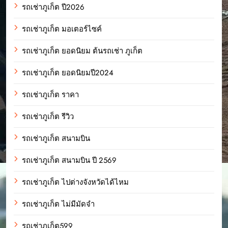
รถเช่าภูเก็ต ปี2026
รถเช่าภูเก็ต มอเตอร์ไซค์
รถเช่าภูเก็ต ยอดนิยม ต้นรถเช่า ภูเก็ต
รถเช่าภูเก็ต ยอดนิยมปี2024
รถเช่าภูเก็ต ราคา
รถเช่าภูเก็ต รีวิว
รถเช่าภูเก็ต สนามบิน
รถเช่าภูเก็ต สนามบิน ปี 2569
รถเช่าภูเก็ต ไปต่างจังหวัดได้ไหม
รถเช่าภูเก็ต ไม่มีมัดจำ
รถเช่าภูเก็ต599