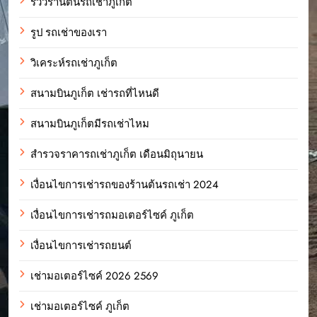
รีวิวร้านต้นรถเช่าภูเก็ต
รูป รถเช่าของเรา
วิเคระห์รถเช่าภูเก็ต
สนามบินภูเก็ต เช่ารถที่ไหนดี
สนามบินภูเก็ตมีรถเช่าไหม
สำรวจราคารถเช่าภูเก็ต เดือนมิถุนายน
เงื่อนไขการเช่ารถของร้านต้นรถเช่า 2024
เงื่อนไขการเช่ารถมอเตอร์ไซค์ ภูเก็ต
เงื่อนไขการเช่ารถยนต์
เช่ามอเตอร์ไซค์ 2026 2569
เช่ามอเตอร์ไซค์ ภูเก็ต