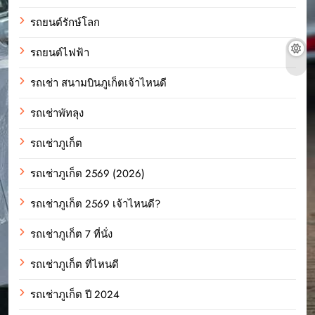
รถยนต์รักษ์โลก
รถยนต์ไฟฟ้า
รถเช่า สนามบินภูเก็ตเจ้าไหนดี
รถเช่าพัทลุง
รถเช่าภูเก็ต
รถเช่าภูเก็ต 2569 (2026)
รถเช่าภูเก็ต 2569 เจ้าไหนดี?
รถเช่าภูเก็ต 7 ที่นั่ง
รถเช่าภูเก็ต ที่ไหนดี
รถเช่าภูเก็ต ปี 2024