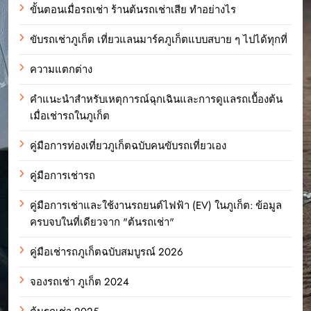
ขั้นตอนเมื่อรถเช่า ร้านต้นรถเช่าเสีย ทำอย่างไร
ขับรถเช่าภูเก็ต เที่ยวแลนมาร์คภูเก็ตแบบสบาย ๆ ไปได้ทุกที่
ความแตกต่าง
คำแนะนำสำหรับเหตุการณ์ฉุกเฉินและการดูแลรถเบื้องต้น
เมื่อเช่ารถในภูเก็ต
คู่มือการท่องเที่ยวภูเก็ตฉบับคนขับรถเที่ยวเอง
คู่มือการเช่ารถ
คู่มือการเช่าและใช้งานรถยนต์ไฟฟ้า (EV) ในภูเก็ต: ข้อมูล
ครบจบในที่เดียวจาก "ต้นรถเช่า"
คู่มือเช่ารถภูเก็ตฉบับสมบูรณ์ 2026
จองรถเช่า ภูเก็ต 2024