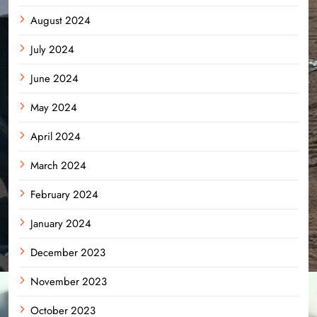
August 2024
July 2024
June 2024
May 2024
April 2024
March 2024
February 2024
January 2024
December 2023
November 2023
October 2023