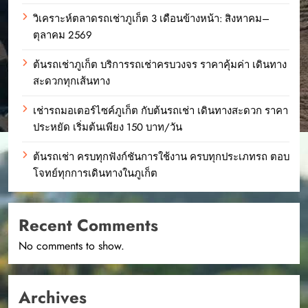
วิเคราะห์ตลาดรถเช่าภูเก็ต 3 เดือนข้างหน้า: สิงหาคม–
ตุลาคม 2569
ต้นรถเช่าภูเก็ต บริการรถเช่าครบวงจร ราคาคุ้มค่า เดินทาง
สะดวกทุกเส้นทาง
เช่ารถมอเตอร์ไซค์ภูเก็ต กับต้นรถเช่า เดินทางสะดวก ราคา
ประหยัด เริ่มต้นเพียง 150 บาท/วัน
ต้นรถเช่า ครบทุกฟังก์ชันการใช้งาน ครบทุกประเภทรถ ตอบ
โจทย์ทุกการเดินทางในภูเก็ต
Recent Comments
No comments to show.
Archives