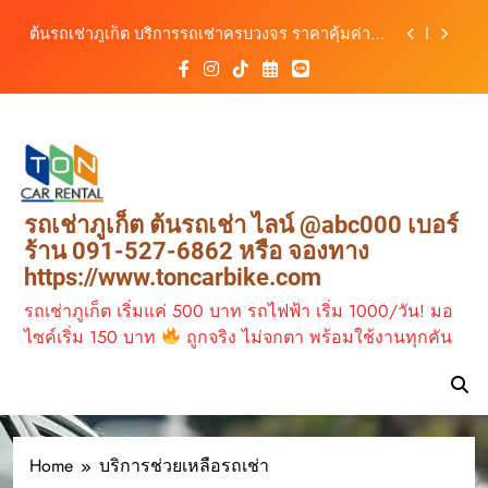
สิงหาคม–ตุลาคม 2569
Skip
ต้นรถเช่าภูเก็ต บริการรถเช่าครบวงจร ราคาคุ้มค่า
to
เดินทางสะดวกทุกเส้นทาง
content
เช่ารถมอเตอร์ไซค์ภูเก็ต กับต้นรถเช่า เดินทาง
สะดวก ราคาประหยัด เริ่มต้นเพียง 150 บาท/วัน
ต้นรถเช่าภูเก็ต รถเช่าราคาคุ้ม ใกล้สนามบิน มีรถให้
เลือกหลากหลาย พร้อมบริการ 24 ชั่วโมง
วิเคราะห์ตลาดรถเช่าภูเก็ต 3 เดือนข้างหน้า:
สิงหาคม–ตุลาคม 2569
ต้นรถเช่าภูเก็ต บริการรถเช่าครบวงจร ราคาคุ้มค่า
รถเช่าภูเก็ต ต้นรถเช่า ไลน์ @abc000 เบอร์
เดินทางสะดวกทุกเส้นทาง
ร้าน 091-527-6862 หรือ จองทาง
เช่ารถมอเตอร์ไซค์ภูเก็ต กับต้นรถเช่า เดินทาง
https://www.toncarbike.com
สะดวก ราคาประหยัด เริ่มต้นเพียง 150 บาท/วัน
รถเช่าภูเก็ต เริ่มแค่ 500 บาท รถไฟฟ้า เริ่ม 1000/วัน! มอ
ไซค์เริ่ม 150 บาท
ถูกจริง ไม่จกตา พร้อมใช้งานทุกคัน
Home
บริการช่วยเหลือรถเช่า