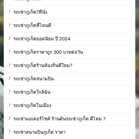
รถเช่าภูเก็ต7ที่นั่ง
รถเช่าภูเก็ตที่ไหนดี
รถเช่าภูเก็ตยอดนิยม ปี 2024
รถเช่าภูเก็ตราคาถูก 500 บาทต่อวัน
รถเช่าภูเก็ตร้านท้องถิ่นดีใหม?
รถเช่าภูเก็ตสนามบิน
รถเช่าภูเก็ตใกล้ฉัน
รถเช่าภูเก็ตในเมือง
รถเช่ามอเตอร์ไซค์ ร้านต้นรถเช่าภูเก็ต ดีไหม ?
รถเช่าสนามบินภูเก็ต ราคา