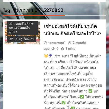
เช่ามอเตอร์ไซค์ ภูเก็ต
รุ่นไหนดี
Tag:
ต้นรถเช่า 0915276862.
เช่ามอเตอร์ไซค์ภูเก็ต
ปี 2569
เช่ามอเตอร์ไซค์และ
เช่ามอเตอร์ไซค์เที่ยวภูเก็ต
รถยนต์ที่ไหนดีใน
หน้าฝน ต้องเตรียมอะไรบ้าง?
ภูเก็ต?
เช่ามอไซภูเก็ตกี่บาท
toncarrent1
2 months
ago
0
1 mins
เช่ามอเตอร์ไซค์เที่ยวภูเก็ตหน้า
ฝน ต้องเตรียมอะไรบ้าง? หน้าฝนไม่
ได้แปลว่าเที่ยวไม่ได้! หลายคนยัง
เลือกเช่ามอเตอร์ไซค์เที่ยวภูเก็ต
เพราะสะดวก ประหยัด และเข้าถึง
สถานที่ท่องเที่ยวได้ง่าย แต่ควรเตรียม
ตัวให้พร้อมก่อนออกเดินทาง
พก
เสื้อกันฝนติดรถไว้เสมอ
ใส่หมวกกัน
น็อกทุกครั้ง
เก็บโทรศัพท์และของ
สำคัญในถุงกันน้ำ
ตรวจสอบเบรก