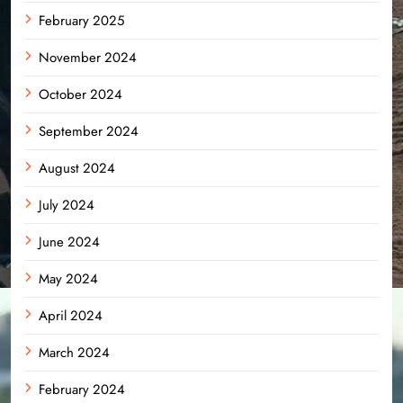
February 2025
November 2024
October 2024
September 2024
August 2024
July 2024
June 2024
May 2024
April 2024
March 2024
February 2024