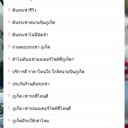
ต้นรถเช่ารีวิว
ต้นรถเช่าสนามบินภูเก็ต
ต้นรถเช่าไม่มีมัดจำ
ถามตอบรถเช่า ภูเก็ต
ทำไมต้องเช่ามอเตอร์ไซค์ที่ภูเก็ต?
บริการดี ราคาโดนใจ ใกล้สนามบินภูเก็ต
ประกันร้านต้นรถเช่า
ภูเก็ต เช่ารถที่ไหนดี
ภูเก็ต เช่ารถมอเตอร์ไซค์ที่ไหนดี
ภูเก็ตมีรถให้เช่าไหม