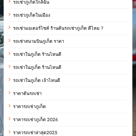
รถเช่าภูเก็ตใกล้ฉัน
รถเช่าภูเก็ตในเมือง
รถเช่ามอเตอร์ไซค์ ร้านต้นรถเช่าภูเก็ต ดีไหม ?
รถเช่าสนามบินภูเก็ต ราคา
รถเช่าในภูเก็ต รัานไหนดี
รถเช่าในภูเก็ต ร้านไหนดี
รถเช่าในภูเก็ต เจ้าไหนดี
ราคาต้นรถเช่า
ราคารถเช่าภูเก็ต
ราคารถเช่าภูเก็ต 2026
ราคารถเช่าล่าสุด2025