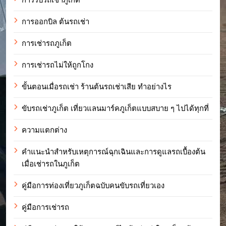
การออกบิล ต้นรถเช่า
การเช่ารถภูเก็ต
การเช่ารถไม่ให้ถูกโกง
ขั้นตอนเมื่อรถเช่า ร้านต้นรถเช่าเสีย ทำอย่างไร
ขับรถเช่าภูเก็ต เที่ยวแลนมาร์คภูเก็ตแบบสบาย ๆ ไปได้ทุกที่
ความแตกต่าง
คำแนะนำสำหรับเหตุการณ์ฉุกเฉินและการดูแลรถเบื้องต้น
เมื่อเช่ารถในภูเก็ต
คู่มือการท่องเที่ยวภูเก็ตฉบับคนขับรถเที่ยวเอง
คู่มือการเช่ารถ