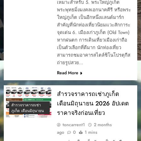
เหมาะสำหรับ 5. พระใหญ่ภูเก็ต
พระพุทธมิ่งมงคลเอกนาคคีรี หรือพระ
ใหญ่ภูเก็ต เป็นอีกหนึ่งแลนด์มาร์ก
สำคัญที่นักท่องเที่ยวนิยมแวะสักการะ
จุดเด่น 6. เมืองเก่าภูเก็ต (Old Town)
หากฝนตก การเดินเที่ยวเมืองเก่าถือ
เป็นตัวเลือกที่ดีมาก นักท่องเที่ยว
สามารถชมอาคารสไตล์ชิโนโปรตุกีส
ถ่ายรูปสวย…
Read More
สำรวจราคารถเช่าภูเก็ต
เดือนมิถุนายน 2026 อัปเดต
สำรวจราคารถเช่า
ภูเก็ต เดือนมิถุนายน
ราคาจริงก่อนเที่ยว
toncarrent1
2 months
ago
0
1 mins