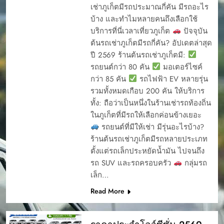
เช่าภูเก็ตมีรถประมาณกี่คัน มีรถอะไร
บ้าง และทำไมหลายคนถึงเลือกใช้
บริการที่นี่เวลาเที่ยวภูเก็ต
ปัจจุบัน
ต้นรถเช่าภูเก็ตมีรถกี่คัน? อัปเดตล่าสุด
ปี 2569 ร้านต้นรถเช่าภูเก็ตมี:
รถยนต์กว่า 80 คัน
มอเตอร์ไซค์
กว่า 85 คัน
รถไฟฟ้า EV หลายรุ่น
รวมทั้งหมดเกือบ 200 คัน ให้บริการ
ทั้ง: ถือว่าเป็นหนึ่งในร้านเช่ารถท้องถิ่น
ในภูเก็ตที่มีรถให้เลือกค่อนข้างเยอะ
รถยนต์ที่มีให้เช่า มีรุ่นอะไรบ้าง?
ร้านต้นรถเช่าภูเก็ตมีรถหลายประเภท
ตั้งแต่รถเล็กประหยัดน้ำมัน ไปจนถึง
รถ SUV และรถครอบครัว
กลุ่มรถ
เล็ก…
Read More