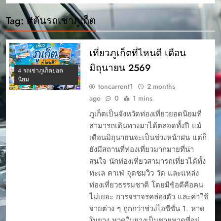
Tag:
#ต้นรถเช่าภูเก็ต
เที่ยวภูเก็ตที่ไหนดี เดือน
มิถุนายน 2569
4 รถเช่าภูเก็ตยอด
นิยม
toncarrent1
2 months
ago
0
1 mins
ภูเก็ตเป็นจังหวัดท่องเที่ยวยอดนิยมที่
สามารถเดินทางมาได้ตลอดทั้งปี แม้
เดือนมิถุนายนจะเป็นช่วงหน้าฝน แต่ก็
ยังมีสถานที่ท่องเที่ยวมากมายที่น่า
สนใจ นักท่องเที่ยวสามารถเที่ยวได้ทั้ง
ทะเล คาเฟ่ จุดชมวิว วัด และแหล่ง
ท่องเที่ยวธรรมชาติ โดยมีข้อดีคือคน
ไม่เยอะ การจราจรคล่องตัว และค่าใช้
จ่ายต่าง ๆ ถูกกว่าช่วงไฮซีซั่น 1. หาด
ในยาง หาดในยางเป็นชายหาดที่อยู่