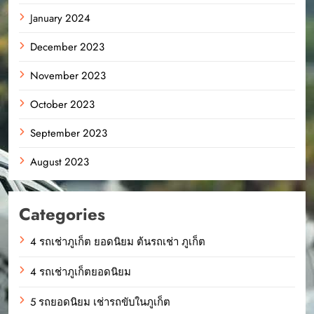
January 2024
December 2023
November 2023
October 2023
September 2023
August 2023
Categories
4 รถเช่าภูเก็ต ยอดนิยม ต้นรถเช่า ภูเก็ต
4 รถเช่าภูเก็ตยอดนิยม
5 รถยอดนิยม เช่ารถขับในภูเก็ต