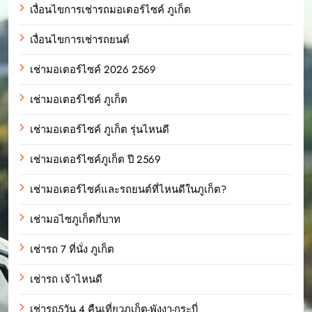
เงื่อนไขการเช่ารถมอเตอร์ไซค์ ภูเก็ต
เงื่อนไขการเช่ารถยนต์
เช่ามอเตอร์ไซค์ 2026 2569
เช่ามอเตอร์ไซค์ ภูเก็ต
เช่ามอเตอร์ไซค์ ภูเก็ต รุ่นไหนดี
เช่ามอเตอร์ไซค์ภูเก็ต ปี 2569
เช่ามอเตอร์ไซค์และรถยนต์ที่ไหนดีในภูเก็ต?
เช่ามอไซภูเก็ตกี่บาท
เช่ารถ 7 ที่นั่ง ภูเก็ต
เช่ารถ เจ้าไหนดี
เช่ารถ5วัน 4 คืนเที่ยวภูเก็ต-พังงา-กระบี่