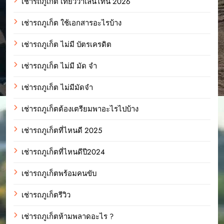
เช่ารถภูเก็ต เที่ยววาเลนไทน์ 2026
เช่ารถภูเก็ต ใช้เอกสารอะไรบ้าง
เช่ารถภูเก็ต ไม่มี บัตรเครดิต
เช่ารถภูเก็ต ไม่มี มัด จํา
เช่ารถภูเก็ต ไม่มีมัดจำ
เช่ารถภูเก็ตต้องเตรียมพาอะไรไปบ้าง
เช่ารถภูเก็ตที่ไหนดี 2025
เช่ารถภูเก็ตที่ไหนดีปี2024
เช่ารถภูเก็ตพร้อมคนขับ
เช่ารถภูเก็ตรีวิว
เช่ารถภูเก็ตห้ามพลาดอะไร ?