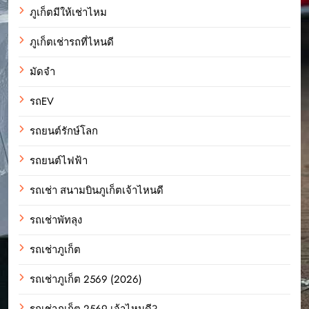
ภูเก็ตมีให้เช่าไหม
ภูเก็ตเช่ารถที่ไหนดี
มัดจำ
รถEV
รถยนต์รักษ์โลก
รถยนต์ไฟฟ้า
รถเช่า สนามบินภูเก็ตเจ้าไหนดี
รถเช่าพัทลุง
รถเช่าภูเก็ต
รถเช่าภูเก็ต 2569 (2026)
รถเช่าภูเก็ต 2569 เจ้าไหนดี?