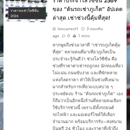
ราคาประจำโลว์ซีซั่น 2569
ของ “ต้นรถเช่าภูเก็ต” อัปเดต
ราคารถเช่าโลซีซั่น
2026
ล่าสุด เช่าช่วงนี้คุ้มที่สุด!
toncarrent1
3 months
ago
0
1 mins
หากพูดถึงช่วงเวลาที่ “เช่ารถภูเก็ตคุ้ม
ที่สุด” หลายคนที่มาเที่ยวภูเก็ตเป็น
ประจำจะรู้กันดีว่า ช่วงโลว์ซีซั่น คือ
ช่วงที่ราคาค่าเช่ารถถูกลง นักท่องเที่ยว
ไม่แน่น ถนนขับง่าย และที่พักหลาย
แห่งก็ลดราคา ทำให้เป็นช่วงที่เหมาะ
มากสำหรับการเที่ยวแบบสบาย ๆ
ประหยัดงบ ร้าน “ต้นรถเช่าภูเก็ต” เอง
ก็ถือว่าเป็นอีกหนึ่งร้านที่หลายคนเลือก
ใช้บริการช่วงนี้ เพราะมีทั้งรถยนต์
รถไฟฟ้า และมอเตอร์ไซค์ให้เลือก
จำนวนมาก พร้อมบริการรับ–ส่งสนาม
บินฟรี 24 ชั่วโมง และราคาที่เข้าถึง