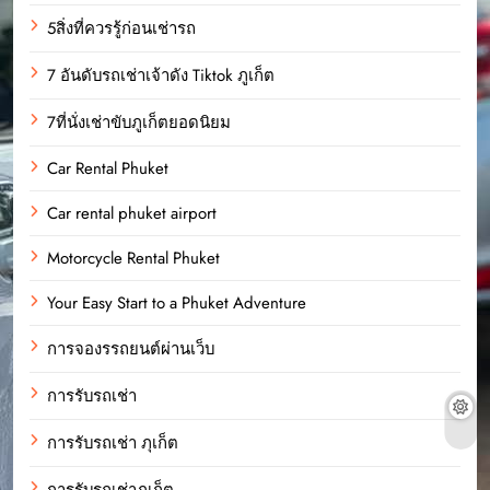
5สิ่งที่ควรรู้ก่อนเช่ารถ
7 อันดับรถเช่าเจ้าดัง Tiktok ภูเก็ต
7ที่นั่งเช่าขับภูเก็ตยอดนิยม
Car Rental Phuket
Car rental phuket airport
Motorcycle Rental Phuket
Your Easy Start to a Phuket Adventure
การจองรรถยนต์ผ่านเว็บ
การรับรถเช่า
การรับรถเช่า ภุเก็ต
การรับรถเช่าภูเก็ต