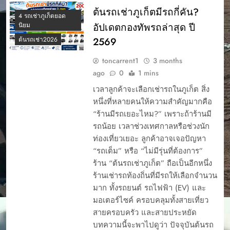
ต้นรถเช่าภูเก็ตมีรถกี่คัน?
4 รถเช่าภูเก็ตยอด
อัปเดตกองทัพรถล่าสุด ปี
นิยม
2569
ต้นรถเช่า2026
toncarrent1
3 months
ago
0
1 mins
เวลาลูกค้าจะเลือกเช่ารถในภูเก็ต สิ่ง
หนึ่งที่หลายคนให้ความสำคัญมากคือ
“ร้านมีรถเยอะไหม?” เพราะถ้าร้านมี
รถน้อย เวลาช่วงเทศกาลหรือช่วงนัก
ท่องเที่ยวเยอะ ลูกค้าอาจเจอปัญหา
“รถเต็ม” หรือ “ไม่มีรุ่นที่ต้องการ”
ร้าน “ต้นรถเช่าภูเก็ต” ถือเป็นอีกหนึ่ง
ร้านเช่ารถท้องถิ่นที่มีรถให้เลือกจำนวน
มาก ทั้งรถยนต์ รถไฟฟ้า (EV) และ
มอเตอร์ไซค์ ครอบคลุมทั้งสายเที่ยว
สายครอบครัว และสายประหยัด
บทความนี้จะพาไปดูว่า ปัจจุบันต้นรถ