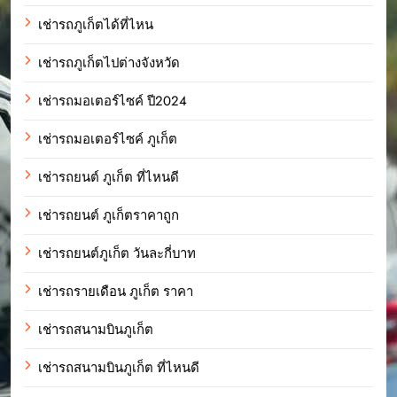
เช่ารถภูเก็ตได้ที่ไหน
เช่ารถภูเก็ตไปต่างจังหวัด
เช่ารถมอเตอร์ไซค์ ปี2024
เช่ารถมอเตอร์ไซค์ ภูเก็ต
เช่ารถยนต์ ภูเก็ต ที่ไหนดี
เช่ารถยนต์ ภูเก็ตราคาถูก
เช่ารถยนต์ภูเก็ต วันละกี่บาท
เช่ารถรายเดือน ภูเก็ต ราคา
เช่ารถสนามบินภูเก็ต
เช่ารถสนามบินภูเก็ต ที่ไหนดี