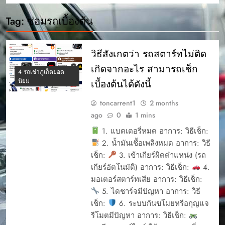
Tag:
ซ่อมรถเบื้องต้น
วิธีสังเกตว่า รถสตาร์ทไม่ติด
เกิดจากอะไร สามารถเช็ก
4 รถเช่าภูเก็ตยอด
นิยม
เบื้องต้นได้ดังนี้
toncarrent1
2 months
ago
0
1 mins
1. แบตเตอรี่หมด อาการ: วิธีเช็ก:
2. น้ำมันเชื้อเพลิงหมด อาการ: วิธี
เช็ก:
3. เข้าเกียร์ผิดตำแหน่ง (รถ
เกียร์อัตโนมัติ) อาการ: วิธีเช็ก:
4.
มอเตอร์สตาร์ทเสีย อาการ: วิธีเช็ก:
5. ไดชาร์จมีปัญหา อาการ: วิธี
เช็ก:
6. ระบบกันขโมยหรือกุญแจ
รีโมตมีปัญหา อาการ: วิธีเช็ก: