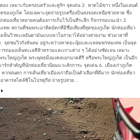
ตอง เหมาะกับครอบครัวและคู่รัก จุดเด่น 2. หาดไม้ขาว หนึ่งในแลนด์
ตของภูเก็ต โดยเฉพาะจุดถ่ายรูปเครื่องบินลงจอดเหนือชายหาด ซึ่ง
นักท่องเที่ยวหลายคนต้องการเก็บไว้เป็นที่ระลึก กิจกรรมแนะนำ 3.
พ สถานที่ชมพระอาทิตย์ตกที่มีชื่อเสียงที่สุดของภูเก็ต นักท่องเที่ยว
เห็นวิวทะเลอันดามันแบบพาโนรามาได้อย่างสวยงาม ช่วงเวลาที่
. จุดชมวิวกังหันลม อยู่ระหว่างหาดยะนุ้ยและแหลมพรหมเทพ เป็นจุด
ามารถมองเห็นทะเลสีฟ้าครามและเกาะต่าง ๆ ได้อย่างชัดเจน เหมาะ
พระใหญ่ภูเก็ต พระพุทธมิ่งมงคลเอกนาคคีรี หรือพระใหญ่ภูเก็ต เป็นอีก
าร์กสำคัญที่นักท่องเที่ยวนิยมแวะสักการะ จุดเด่น 6. เมืองเก่าภูเก็ต
 หากฝนตก การเดินเที่ยวเมืองเก่าถือเป็นตัวเลือกที่ดีมาก นักท่องเที่ยว
าคารสไตล์ชิโนโปรตุกีส ถ่ายรูปสวย…