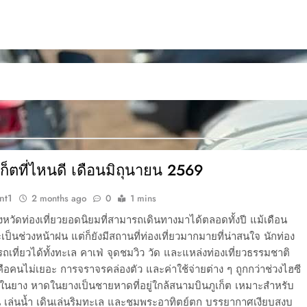
ูเก็ตที่ไหนดี เดือนมิถุนายน 2569
nt1
2 months ago
0
1 mins
จังหวัดท่องเที่ยวยอดนิยมที่สามารถเดินทางมาได้ตลอดทั้งปี แม้เดือน
เป็นช่วงหน้าฝน แต่ก็ยังมีสถานที่ท่องเที่ยวมากมายที่น่าสนใจ นักท่อง
รถเที่ยวได้ทั้งทะเล คาเฟ่ จุดชมวิว วัด และแหล่งท่องเที่ยวธรรมชาติ
คือคนไม่เยอะ การจราจรคล่องตัว และค่าใช้จ่ายต่าง ๆ ถูกกว่าช่วงไฮซี
ดในยาง หาดในยางเป็นชายหาดที่อยู่ใกล้สนามบินภูเก็ต เหมาะสำหรับ
น เล่นน้ำ เดินเล่นริมทะเล และชมพระอาทิตย์ตก บรรยากาศเงียบสงบ