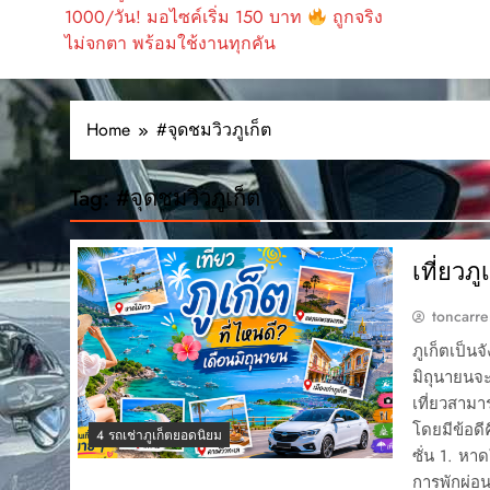
1000/วัน! มอไซค์เริ่ม 150 บาท
ถูกจริง
ไม่จกตา พร้อมใช้งานทุกคัน
Home
#จุดชมวิวภูเก็ต
Tag:
#จุดชมวิวภูเก็ต
เที่ยวภ
toncarre
ภูเก็ตเป็น
มิถุนายนจะ
เที่ยวสามา
โดยมีข้อดี
4 รถเช่าภูเก็ตยอดนิยม
ซั่น 1. หา
การพักผ่อ