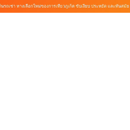
ต้นรถเช่ามอเตอร์ไซค์ภูเก็ต ราคาประหยัด ขี่ง่าย รับรถสะดวก 24 ชั่วโมง
ก็ต กับต้นรถเช่า เดินทางสะดวก ราคาประหยัด เริ่มต้นเพียง 150 บาท/วัน
ุกฟังก์ชันการใช้งาน ครบทุกประเภทรถ ตอบโจทย์ทุกการเดินทางในภูเก็ต
้นรถเช่า ทางเลือกใหม่ของการเที่ยวภูเก็ต ขับเงียบ ประหยัด และทันสมัย
ต้นรถเช่ามอเตอร์ไซค์ภูเก็ต ราคาประหยัด ขี่ง่าย รับรถสะดวก 24 ชั่วโมง