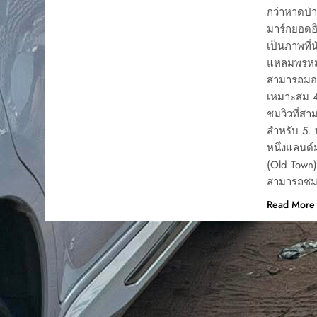
กว่าหาดป่า
มาร์กยอดฮิ
เป็นภาพที่
แหลมพรหมเท
สามารถมอง
เหมาะสม 4
ชมวิวที่ส
สำหรับ 5. 
หนึ่งแลนด์ม
(Old Town)
สามารถชมอ
Read More