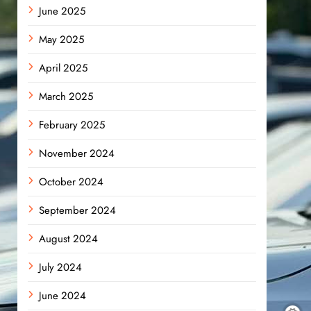
June 2025
May 2025
April 2025
March 2025
February 2025
November 2024
October 2024
September 2024
August 2024
July 2024
June 2024