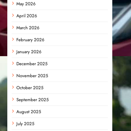
May 2026
April 2026
March 2026
February 2026
January 2026
December 2025
November 2025
October 2025
September 2025
August 2025
July 2025