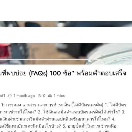
ที่พบบ่อย (FAQs) 100 ข้อ” พร้อมคำตอบเสร็จ
nt1
1 month ago
0
1 mins
 1: การจอง เอกสาร และการชำระเงิน (ไม่มีบัตรเครดิต) 1. ไม่มีบัตร
มารถเช่ารถได้ไหม? 2. ใช้เงินสดมัดจำแทนบัตรเครดิตได้เท่าไร? 3.
เงินค่าเช่าและเงินมัดจำผ่านแอปพลิเคชันธนาคารได้ไหม? 4.
้องใช้แทนบัตรเครดิตมีอะไรบ้าง? 5. อายุขั้นต่ำในการเช่ารถคือ