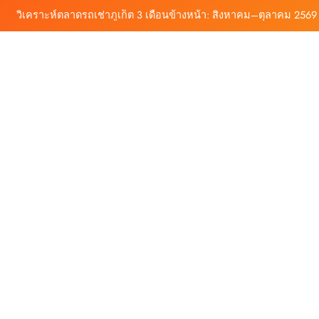
ถเช่าภูเก็ต บริการรถเช่าครบวงจร ราคาคุ้มค่า เดินทางสะดวกทุกเส้นทาง
ก็ต กับต้นรถเช่า เดินทางสะดวก ราคาประหยัด เริ่มต้นเพียง 150 บาท/วัน
ช่าราคาคุ้ม ใกล้สนามบิน มีรถให้เลือกหลากหลาย พร้อมบริการ 24 ชั่วโมง
วิเคราะห์ตลาดรถเช่าภูเก็ต 3 เดือนข้างหน้า: สิงหาคม–ตุลาคม 2569
ถเช่าภูเก็ต บริการรถเช่าครบวงจร ราคาคุ้มค่า เดินทางสะดวกทุกเส้นทาง
ก็ต กับต้นรถเช่า เดินทางสะดวก ราคาประหยัด เริ่มต้นเพียง 150 บาท/วัน