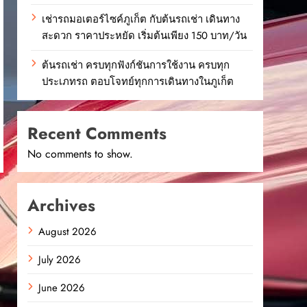
เช่ารถมอเตอร์ไซค์ภูเก็ต กับต้นรถเช่า เดินทาง
สะดวก ราคาประหยัด เริ่มต้นเพียง 150 บาท/วัน
ต้นรถเช่า ครบทุกฟังก์ชันการใช้งาน ครบทุก
ประเภทรถ ตอบโจทย์ทุกการเดินทางในภูเก็ต
Recent Comments
No comments to show.
Archives
August 2026
July 2026
June 2026