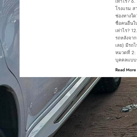
เท่าไร? 6.
โรงแรม สา
ช่องทางใด
ชื่อคนอื่น
เท่าไร? 12
รถหลังจาก
เลย) มีรถไ
หมวดที่ 2: 
บุคคลแบบช
Read More