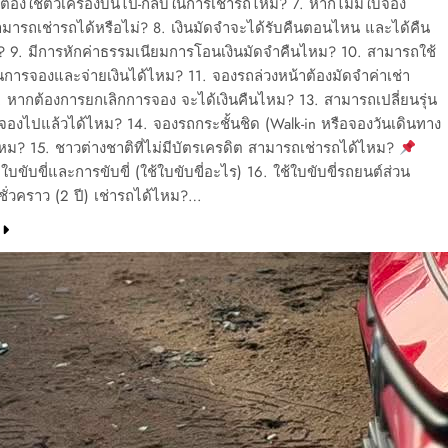
 ต้องใช้ตั๋วเครื่องบินไป-กลับในการเช่ารถไหม? 7. หากไม่มีใบจอง
มารถเช่ารถได้หรือไม่? 8. เงินมัดจำจะได้รับคืนตอนไหน และได้คืน
? 9. มีการหักค่าธรรมเนียมการโอนเงินมัดจำคืนไหม? 10. สามารถใช้
ในการจองและจ่ายเงินได้ไหม? 11. จองรถล่วงหน้าต้องมัดจำค่าเช่า
. หากต้องการยกเลิกการจอง จะได้เงินคืนไหม? 13. สามารถเปลี่ยนรุ่น
จองไปแล้วได้ไหม? 14. จองรถกระชั้นชิด (Walk-in หรือจองวันเดินทาง
หม? 15. ชาวต่างชาติที่ไม่มีบัตรเครดิต สามารถเช่ารถได้ไหม?
ใบขับขี่และการขับขี่ (ใช้ใบขับขี่อะไร) 16. ใช้ใบขับขี่รถยนต์ส่วน
ั่วคราว (2 ปี) เช่ารถได้ไหม?…