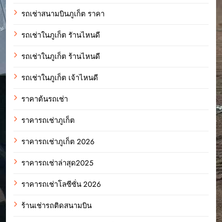
รถเช่าสนามบินภูเก็ต ราคา
รถเช่าในภูเก็ต รัานไหนดี
รถเช่าในภูเก็ต ร้านไหนดี
รถเช่าในภูเก็ต เจ้าไหนดี
ราคาต้นรถเช่า
ราคารถเช่าภูเก็ต
ราคารถเช่าภูเก็ต 2026
ราคารถเช่าล่าสุด2025
ราคารถเช่าโลซีซั่น 2026
ร้านเช่ารถติดสนามบิน