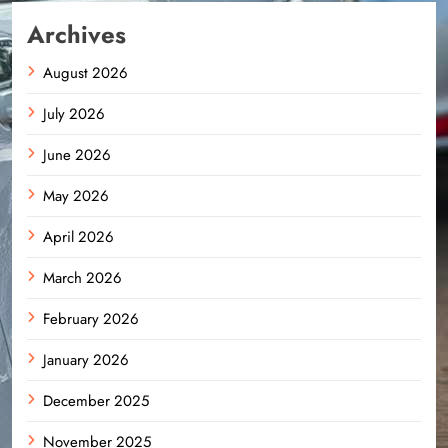
Archives
August 2026
July 2026
June 2026
May 2026
April 2026
March 2026
February 2026
January 2026
December 2025
November 2025