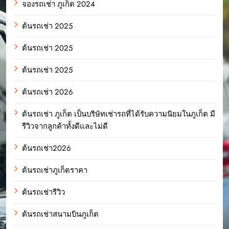
จองรถเช่า ภูเก็ต 2024
ต้นรถเช่า 2025
ต้นรถเช่า 2025
ต้นรถเช่า 2025
ต้นรถเช่า 2026
ต้นรถเช่า ภูเก็ต เป็นบริษัทเช่ารถที่ได้รับความนิยมในภูเก็ต มี
รีวิวจากลูกค้าทั้งดีและไม่ดี
ต้นรถเช่า2026
ต้นรถเช่าภูเก็ตราคา
ต้นรถเช่ารีวิว
ต้นรถเช่าสนามบินภูเก็ต