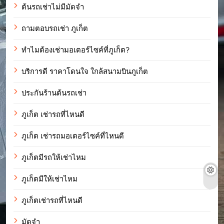
ต้นรถเช่าไม่มีมัดจำ
ถามตอบรถเช่า ภูเก็ต
ทำไมต้องเช่ามอเตอร์ไซค์ที่ภูเก็ต?
บริการดี ราคาโดนใจ ใกล้สนามบินภูเก็ต
ประกันร้านต้นรถเช่า
ภูเก็ต เช่ารถที่ไหนดี
ภูเก็ต เช่ารถมอเตอร์ไซค์ที่ไหนดี
ภูเก็ตมีรถให้เช่าไหม
ภูเก็ตมีให้เช่าไหม
ภูเก็ตเช่ารถที่ไหนดี
มัดจำ