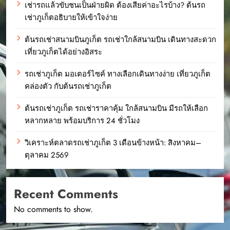
เช่ารถแล้วขับชนเป็นฝ่ายผิด ต้องเสียค่าอะไรบ้าง? ต้นรถ
เช่าภูเก็ตอธิบายให้เข้าใจง่าย
ต้นรถเช่าสนามบินภูเก็ต รถเช่าใกล้สนามบิน เดินทางสะดวก
เที่ยวภูเก็ตได้อย่างอิสระ
รถเช่าภูเก็ต มอเตอร์ไซค์ ทางเลือกเดินทางง่าย เที่ยวภูเก็ต
คล่องตัว กับต้นรถเช่าภูเก็ต
ต้นรถเช่าภูเก็ต รถเช่าราคาคุ้ม ใกล้สนามบิน มีรถให้เลือก
หลากหลาย พร้อมบริการ 24 ชั่วโมง
วิเคราะห์ตลาดรถเช่าภูเก็ต 3 เดือนข้างหน้า: สิงหาคม–
ตุลาคม 2569
Recent Comments
No comments to show.