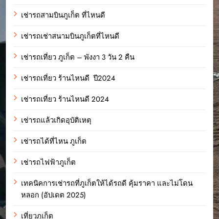
เช่ารถสามบินภูเก็ต ที่ไหนดี
เช่ารถเช่าสนามบินภูเก็ตที่ไหนดี
เช่ารถเที่ยว ภูเก็ต – พังงา 3 วัน 2 คืน
เช่ารถเที่ยว ร้านไหนดี ปี2024
เช่ารถเที่ยว ร้านไหนดี 2024
เช่ารถแล้วเกิดอุบัติเหตุ
เช่ารถได้ที่ไหน ภูเก็ต
เช่ารถไฟฟ้าภูเก็ต
เทคนิคการเช่ารถที่ภูเก็ตให้ได้รถดี คุ้มราคา และไม่โดน
หลอก (อัปเดต 2025)
เที่ยวภูเก็ต