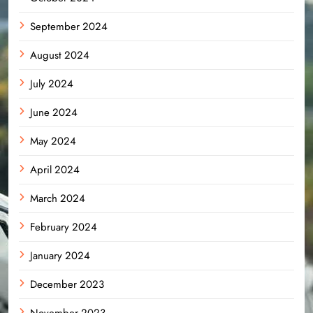
September 2024
August 2024
July 2024
June 2024
May 2024
April 2024
March 2024
February 2024
January 2024
December 2023
November 2023