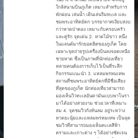
ใกล้สนามบินภูเก็ต เหมาะสำหรับการ
พักผ่อน เล่นน้ำ เดินเล่นริมทะเล และ
ชมพระอาทิตย์ตก บรรยากาศเงียบสงบ
กว่าหาดป่าตอง เหมาะกับครอบครัว
และคู่รัก จุดเด่น 2. หาดไม้ขาว หนึ่ง
ในแลนด์มาร์กยอดฮิตของภูเก็ต โดย
เฉพาะจุดถ่ายรูปเครื่องบินลงจอดเหนือ
ชายหาด ซึ่งเป็นภาพที่นักท่องเที่ยว
หลายคนต้องการเก็บไว้เป็นที่ระลึก
กิจกรรมแนะนำ 3. แหลมพรหมเทพ
สถานที่ชมพระอาทิตย์ตกที่มีชื่อเสียง
ที่สุดของภูเก็ต นักท่องเที่ยวสามารถ
มองเห็นวิวทะเลอันดามันแบบพาโนรา
มาได้อย่างสวยงาม ช่วงเวลาที่เหมาะ
สม 4. จุดชมวิวกังหันลม อยู่ระหว่าง
หาดยะนุ้ยและแหลมพรหมเทพ เป็นจุด
ชมวิวที่สามารถมองเห็นทะเลสีฟ้า
ครามและเกาะต่าง ๆ ได้อย่างชัดเจน