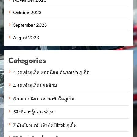
October 2023
September 2023
August 2023
Categories
4 รถเช่าภูเก็ต ยอดนิยม ต้นรถเช่า ภูเก็ต
4 รถเช่าภูเก็ตยอดนิยม
5 รถยอดนิยม เช่ารถขับในภูเก็ต
5สิ่งที่ควรรู้ก่อนเช่ารถ
7 อันดับรถเช่าเจ้าดัง Tiktok ภูเก็ต