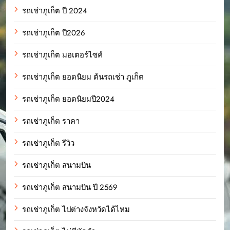
รถเช่าภูเก็ต ปี 2024
รถเช่าภูเก็ต ปี2026
รถเช่าภูเก็ต มอเตอร์ไซค์
รถเช่าภูเก็ต ยอดนิยม ต้นรถเช่า ภูเก็ต
รถเช่าภูเก็ต ยอดนิยมปี2024
รถเช่าภูเก็ต ราคา
รถเช่าภูเก็ต รีวิว
รถเช่าภูเก็ต สนามบิน
รถเช่าภูเก็ต สนามบิน ปี 2569
รถเช่าภูเก็ต ไปต่างจังหวัดได้ไหม