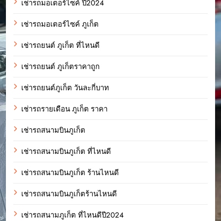
เช่ารถมอเตอร์ไซค์ ปี2024
เช่ารถมอเตอร์ไซค์ ภูเก็ต
เช่ารถยนต์ ภูเก็ต ที่ไหนดี
เช่ารถยนต์ ภูเก็ตราคาถูก
เช่ารถยนต์ภูเก็ต วันละกี่บาท
เช่ารถรายเดือน ภูเก็ต ราคา
เช่ารถสนามบินภูเก็ต
เช่ารถสนามบินภูเก็ต ที่ไหนดี
เช่ารถสนามบินภูเก็ต ร้านไหนดี
เช่ารถสนามบินภูเก็ตร้านไหนดี
เช่ารถสนามภูเก็ต ที่ไหนดีปี2024