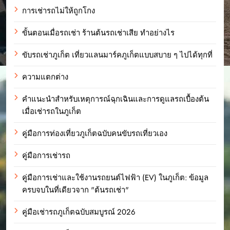
การเช่ารถไม่ให้ถูกโกง
ขั้นตอนเมื่อรถเช่า ร้านต้นรถเช่าเสีย ทำอย่างไร
ขับรถเช่าภูเก็ต เที่ยวแลนมาร์คภูเก็ตแบบสบาย ๆ ไปได้ทุกที่
ความแตกต่าง
คำแนะนำสำหรับเหตุการณ์ฉุกเฉินและการดูแลรถเบื้องต้น
เมื่อเช่ารถในภูเก็ต
คู่มือการท่องเที่ยวภูเก็ตฉบับคนขับรถเที่ยวเอง
คู่มือการเช่ารถ
คู่มือการเช่าและใช้งานรถยนต์ไฟฟ้า (EV) ในภูเก็ต: ข้อมูล
ครบจบในที่เดียวจาก "ต้นรถเช่า"
คู่มือเช่ารถภูเก็ตฉบับสมบูรณ์ 2026