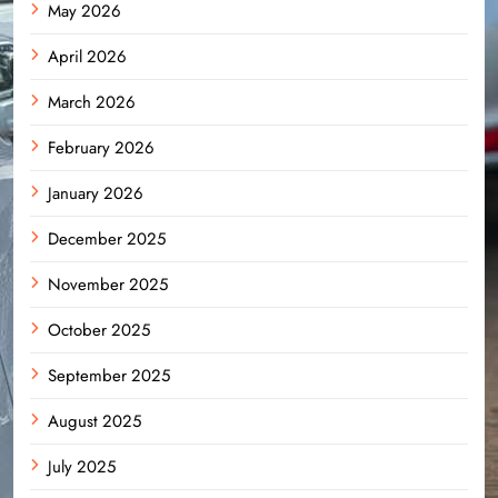
May 2026
April 2026
March 2026
February 2026
January 2026
December 2025
November 2025
October 2025
September 2025
August 2025
July 2025