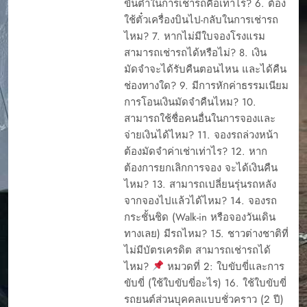
ขั้นต่ำในการเช่ารถคือเท่าไร? 6. ต้อง
ใช้ตั๋วเครื่องบินไป-กลับในการเช่ารถ
ไหม? 7. หากไม่มีใบจองโรงแรม
สามารถเช่ารถได้หรือไม่? 8. เงิน
มัดจำจะได้รับคืนตอนไหน และได้คืน
ช่องทางใด? 9. มีการหักค่าธรรมเนียม
การโอนเงินมัดจำคืนไหม? 10.
สามารถใช้ชื่อคนอื่นในการจองและ
จ่ายเงินได้ไหม? 11. จองรถล่วงหน้า
ต้องมัดจำค่าเช่าเท่าไร? 12. หาก
ต้องการยกเลิกการจอง จะได้เงินคืน
ไหม? 13. สามารถเปลี่ยนรุ่นรถหลัง
จากจองไปแล้วได้ไหม? 14. จองรถ
กระชั้นชิด (Walk-in หรือจองวันเดิน
ทางเลย) มีรถไหม? 15. ชาวต่างชาติที่
ไม่มีบัตรเครดิต สามารถเช่ารถได้
ไหม?
หมวดที่ 2: ใบขับขี่และการ
ขับขี่ (ใช้ใบขับขี่อะไร) 16. ใช้ใบขับขี่
รถยนต์ส่วนบุคคลแบบชั่วคราว (2 ปี)