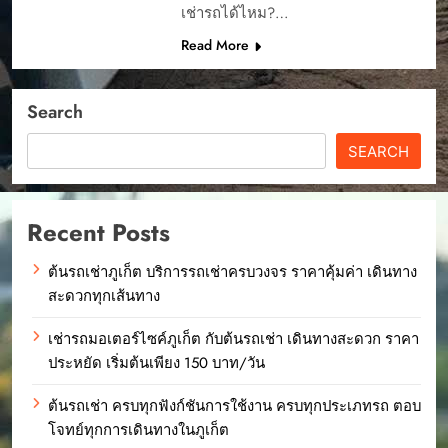
เช่ารถได้ไหม?…
Read More
Search
SEARCH
Recent Posts
ต้นรถเช่าภูเก็ต บริการรถเช่าครบวงจร ราคาคุ้มค่า เดินทาง
สะดวกทุกเส้นทาง
เช่ารถมอเตอร์ไซค์ภูเก็ต กับต้นรถเช่า เดินทางสะดวก ราคา
ประหยัด เริ่มต้นเพียง 150 บาท/วัน
ต้นรถเช่า ครบทุกฟังก์ชันการใช้งาน ครบทุกประเภทรถ ตอบ
โจทย์ทุกการเดินทางในภูเก็ต