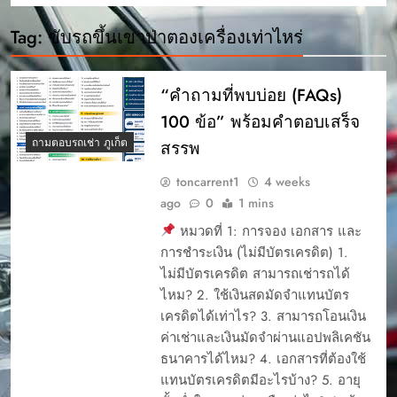
Tag:
ขับรถขึ้นเขาป่าตองเครื่องเท่าไหร่
“คำถามที่พบบ่อย (FAQs)
100 ข้อ” พร้อมคำตอบเสร็จ
ถามตอบรถเช่า ภูเก็ต
สรรพ
toncarrent1
4 weeks
ago
0
1 mins
หมวดที่ 1: การจอง เอกสาร และ
การชำระเงิน (ไม่มีบัตรเครดิต) 1.
ไม่มีบัตรเครดิต สามารถเช่ารถได้
ไหม? 2. ใช้เงินสดมัดจำแทนบัตร
เครดิตได้เท่าไร? 3. สามารถโอนเงิน
ค่าเช่าและเงินมัดจำผ่านแอปพลิเคชัน
ธนาคารได้ไหม? 4. เอกสารที่ต้องใช้
แทนบัตรเครดิตมีอะไรบ้าง? 5. อายุ