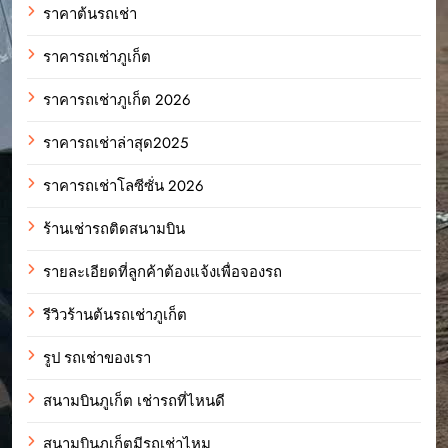
ราคาต้นรถเช่า
ราคารถเช่าภูเก็ต
ราคารถเช่าภูเก็ต 2026
ราคารถเช่าล่าสุด2025
ราคารถเช่าโลซีซั่น 2026
ร้านเช่ารถติดสนามบิน
รายละเอียดที่ลูกค้าต้องแจ้งเพื่อจองรถ
รีวิวร้านต้นรถเช่าภูเก็ต
รูป รถเช่าของเรา
สนามบินภูเก็ต เช่ารถที่ไหนดี
สนามบินภูเก็ตมีรถเช่าไหม