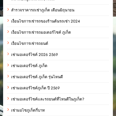
สำรวจราคารถเช่าภูเก็ต เดือนมิถุนายน
เงื่อนไขการเช่ารถของร้านต้นรถเช่า 2024
เงื่อนไขการเช่ารถมอเตอร์ไซค์ ภูเก็ต
เงื่อนไขการเช่ารถยนต์
เช่ามอเตอร์ไซค์ 2026 2569
เช่ามอเตอร์ไซค์ ภูเก็ต
เช่ามอเตอร์ไซค์ ภูเก็ต รุ่นไหนดี
เช่ามอเตอร์ไซค์ภูเก็ต ปี 2569
เช่ามอเตอร์ไซค์และรถยนต์ที่ไหนดีในภูเก็ต?
เช่ามอไซภูเก็ตกี่บาท