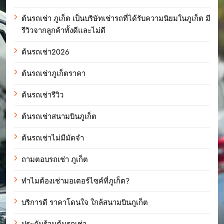
ต้นรถเช่า ภูเก็ต เป็นบริษัทเช่ารถที่ได้รับความนิยมในภูเก็ต มี
รีวิวจากลูกค้าทั้งดีและไม่ดี
ต้นรถเช่า2026
ต้นรถเช่าภูเก็ตราคา
ต้นรถเช่ารีวิว
ต้นรถเช่าสนามบินภูเก็ต
ต้นรถเช่าไม่มีมัดจำ
ถามตอบรถเช่า ภูเก็ต
ทำไมต้องเช่ามอเตอร์ไซค์ที่ภูเก็ต?
บริการดี ราคาโดนใจ ใกล้สนามบินภูเก็ต
ประกันร้านต้นรถเช่า