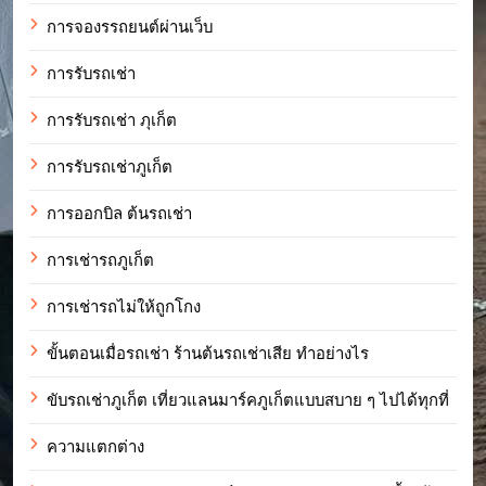
การจองรรถยนต์ผ่านเว็บ
การรับรถเช่า
การรับรถเช่า ภุเก็ต
การรับรถเช่าภูเก็ต
การออกบิล ต้นรถเช่า
การเช่ารถภูเก็ต
การเช่ารถไม่ให้ถูกโกง
ขั้นตอนเมื่อรถเช่า ร้านต้นรถเช่าเสีย ทำอย่างไร
ขับรถเช่าภูเก็ต เที่ยวแลนมาร์คภูเก็ตแบบสบาย ๆ ไปได้ทุกที่
ความแตกต่าง