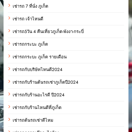
เช่ารถ 7 ที่นั่ง ภูเก็ต
เช่ารถ เจ้าไหนดี
เช่ารถ5วัน 4 คืนเที่ยวภูเก็ต-พังงา-กระบี่
เช่ารถกระบะ ภูเก็ต
เช่ารถกระบะ ภูเก็ต รายเดือน
เช่ารถกับบริษัทไหนดี2024
เช่ารถกับร้านต้นรถเช่าภูเก็ตปี2024
เช่ารถกับร้านอะไรดี ปี2024
เช่ารถกับร้านไหนดีที่ภูเก็ต
เช่ารถต้นรถเช่าดีไหม