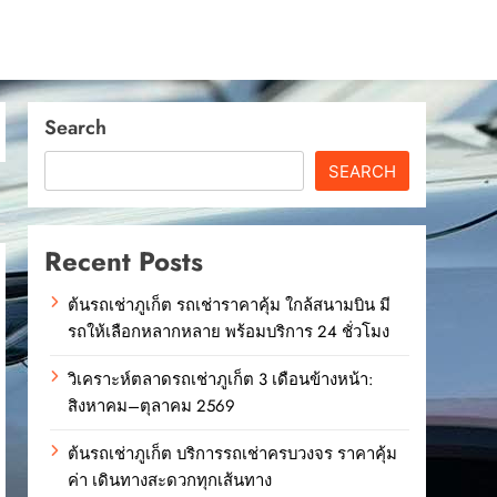
Search
SEARCH
Recent Posts
ต้นรถเช่าภูเก็ต รถเช่าราคาคุ้ม ใกล้สนามบิน มี
รถให้เลือกหลากหลาย พร้อมบริการ 24 ชั่วโมง
วิเคราะห์ตลาดรถเช่าภูเก็ต 3 เดือนข้างหน้า:
สิงหาคม–ตุลาคม 2569
ต้นรถเช่าภูเก็ต บริการรถเช่าครบวงจร ราคาคุ้ม
ค่า เดินทางสะดวกทุกเส้นทาง