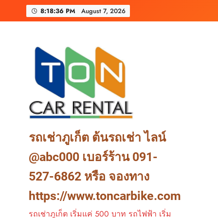
Skip
ต้นร
8:18:38 PM
August 7, 2026
to
content
เช่ารถมอเตอร์ไซค์ภูเ
ต้นรถเช่าภูเก็ต รถเ
ต้นร
เช่ารถมอเตอร์ไซค์ภูเ
รถเช่าภูเก็ต ต้นรถเช่า ไลน์
@abc000 เบอร์ร้าน 091-
527-6862 หรือ จองทาง
https://www.toncarbike.com
รถเช่าภูเก็ต เริ่มแค่ 500 บาท รถไฟฟ้า เริ่ม