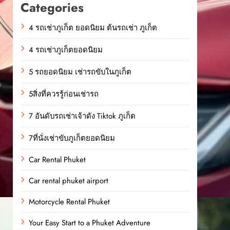
Categories
4 รถเช่าภูเก็ต ยอดนิยม ต้นรถเช่า ภูเก็ต
4 รถเช่าภูเก็ตยอดนิยม
5 รถยอดนิยม เช่ารถขับในภูเก็ต
5สิ่งที่ควรรู้ก่อนเช่ารถ
7 อันดับรถเช่าเจ้าดัง Tiktok ภูเก็ต
7ที่นั่งเช่าขับภูเก็ตยอดนิยม
Car Rental Phuket
Car rental phuket airport
Motorcycle Rental Phuket
Your Easy Start to a Phuket Adventure