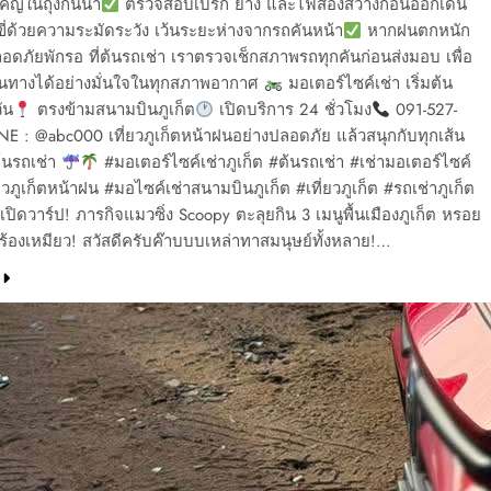
ัญในถุงกันน้ำ
ตรวจสอบเบรก ยาง และไฟส่องสว่างก่อนออกเดิน
ี่ด้วยความระมัดระวัง เว้นระยะห่างจากรถคันหน้า
หากฝนตกหนัก
อดภัยพักรอ ที่ต้นรถเช่า เราตรวจเช็กสภาพรถทุกคันก่อนส่งมอบ เพื่อ
เดินทางได้อย่างมั่นใจในทุกสภาพอากาศ
มอเตอร์ไซค์เช่า เริ่มต้น
ัน
ตรงข้ามสนามบินภูเก็ต
เปิดบริการ 24 ชั่วโมง
091-527-
NE : @abc000 เที่ยวภูเก็ตหน้าฝนอย่างปลอดภัย แล้วสนุกกับทุกเส้น
้นรถเช่า
#มอเตอร์ไซค์เช่าภูเก็ต #ต้นรถเช่า #เช่ามอเตอร์ไซค์
่ยวภูเก็ตหน้าฝน #มอไซค์เช่าสนามบินภูเก็ต #เที่ยวภูเก็ต #รถเช่าภูเก็ต
วเปิดวาร์ป! ภารกิจแมวซิ่ง Scoopy ตะลุยกิน 3 เมนูพื้นเมืองภูเก็ต หรอย
้องเหมียว! สวัสดีครับค๊าบบบเหล่าทาสมนุษย์ทั้งหลาย!…