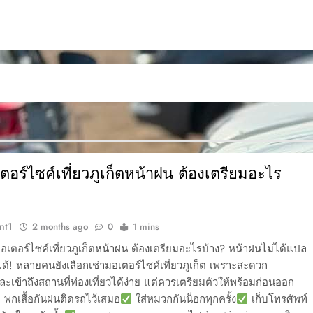
ตอร์ไซค์เที่ยวภูเก็ตหน้าฝน ต้องเตรียมอะไร
nt1
2 months ago
0
1 mins
อเตอร์ไซค์เที่ยวภูเก็ตหน้าฝน ต้องเตรียมอะไรบ้าง? หน้าฝนไม่ได้แปล
ม่ได้! หลายคนยังเลือกเช่ามอเตอร์ไซค์เที่ยวภูเก็ต เพราะสะดวก
ะเข้าถึงสถานที่ท่องเที่ยวได้ง่าย แต่ควรเตรียมตัวให้พร้อมก่อนออก
พกเสื้อกันฝนติดรถไว้เสมอ
ใส่หมวกกันน็อกทุกครั้ง
เก็บโทรศัพท์