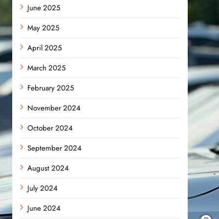
June 2025
May 2025
April 2025
March 2025
February 2025
November 2024
October 2024
September 2024
August 2024
July 2024
June 2024