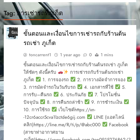
4 รถ
Tag:
การเช่ารถที่ภูเก็ต
เช่า
ภูเก็ต
ยอด
ขั้นตอนและเงื่อนไขการเช่ารถกับร้านต้น
นิยม
รถเช่า ภูเก็ต
toncarrent1
1 year ago
0
1 mins
ขั้นตอนและเงื่อนไขการเช่ารถกับร้านต้นรถเช่า ภูเก็ต
ให้ชัดๆ ดังนี้ครับ
การเช่ารถกับร้านต้นรถเช่า
ภูเก็ต
1. การจองรถ
2. การวางมัดจำการจอง
3. การมัดจำรถในวันรับรถ
4. เอกสารที่ใช้
5.
การรับ–คืนรถ
6. ประกันภัย
7. โปรโมชั่น
ปัจจุบัน
8. การคืนรถล่าช้า
9. การชำระเงิน
10. การใช้รถ
เว็บไซต์https://xn-
-12cr6accr5cva1lzctde6gij.com
LINE (แอดไลน์
คลิก)https://line.me/R/ti/p/@abc000
Facebook
(สาขาท่าอากาศยาน
ภูเก็ต)https://www.facebook.com/ton0915276862/?