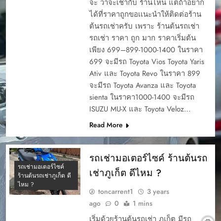
จะ ว่าจะเช่ากับ ร้านไหน แต่ถ้าอยาก
ได้ที่ราคาถูกขอเเนะนำให้ติดต่อร้าน
ต้นรถเช่าครับ เพราะ ร้านต้นรถเช่า
รถเช่า ราคา ถูก มาก ราคาเริ่มต้น
เพียง 699–899-1000-1400 ในราคา
699 จะมีรถ Toyota Vios Toyota Yaris
Ativ และ Toyota Revo ในราคา 899
จะมีรถ Toyota Avanza และ Toyota
sienta ในราคา1000-1400 จะมีรถ
ISUZU MU-X และ Toyota Veloz…
Read More
รถเช่ามอเตอร์ไซค์ ร้านต้นรถ
รถเช่ามอเตอร์ไซค์
เช่าภูเก็ต ดีไหม ?
ร้านต้นรถเช่าภูเก็ต ดี
ไหม ?
toncarrent1
3 years
ago
0
1 mins
เริ่มด้วยร้านต้นรถเช่า ภูเก็ต มีรถ