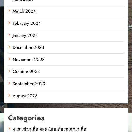
March 2024
February 2024
January 2024
December 2023
November 2023
October 2023
September 2023
August 2023
Categories
4 รถเช่าภูเก็ต ยอดนิยม ต้นรถเช่า ภูเก็ต