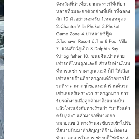
จังหวัดที่น่าเที่ยวมากเพราะมีที่เที่ยว
หลายที่ผมจะยกตัวอย่างที่เที่ยวที่ฉลอง
สัก 10 ตัวอย่างนะครับ 1.หมอหมูดง
2.Chantra Villa Phuket 3.Phuket
Game Zone 4.ป่าหล่ายซีฟู๊ด
5.Tachawn Resort 6.The 8 Pool Villa
7. สวนสัตว์ภูเก็ต 8.Dolphin Bay
9.Hog father 10. ขนมจีนเป่าหล่าย
เช่ารถที่ไหนถูกและดี สำหรับท่านไหน
ที่หารถเช่า ราคาถูกและดี ก็มี ให้เลือก
เช่าหลายร้านที่ราคาถูกแต่ถ้าอยากได้
รถที่ราคามากๆก็ขอแนะนำร้านต้นรถ
เช่าเลยครัเพราะว่า ราคาถูกมาก การ
รับรถก็ง่ายเมื่อลูกค้ามาถึงสนามบิน
แล้วโทรแจ้งกับทางร้านว่า “มาถึงแล้ว
ครับ/ค่ะ” แล้วมารอที่ทางออก
หมายเลข 3 ทางร้านจะขับรถเข้าไปรับ
ที่สนามบินมาทำสัญญาที่ร้าน ฝั่งตรง
ข้าม เอกสารในการเช่ารถก็ใช่เพียง 4