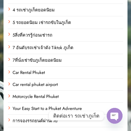
4 รถเช่าภูเก็ตยอดนิยม
5 รถยอดนิยม เช่ารถขับในภูเก็ต
5สิ่งที่ควรรู้ก่อนเช่ารถ
7 อันดับรถเช่าเจ้าดัง Tiktok ภูเก็ต
7ที่นั่งเช่าขับภูเก็ตยอดนิยม
Car Rental Phuket
Car rental phuket airport
Motorcycle Rental Phuket
Your Easy Start to a Phuket Adventure
ติดต่อเรา รถเช่าภูเก็ต
การจองรรถยนต์ผ่านเว็บ
Open c