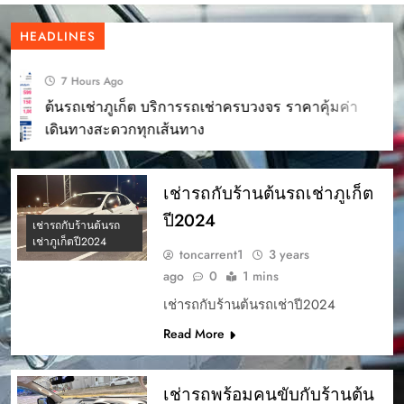
HEADLINES
7 Hours Ago
ต้นรถเช่าภูเก็ต บริการรถเช่าครบวงจร ราคาคุ้มค่า
เดินทางสะดวกทุกเส้นทาง
เช่ารถกับร้านต้นรถเช่าภูเก็ต
ปี2024
เช่ารถกับร้านต้นรถ
เช่าภูเก็ตปี2024
toncarrent1
3 years
ago
0
1 mins
เช่ารถกับร้านต้นรถเช่าปี2024
Read More
เช่ารถพร้อมคนขับกับร้านต้น