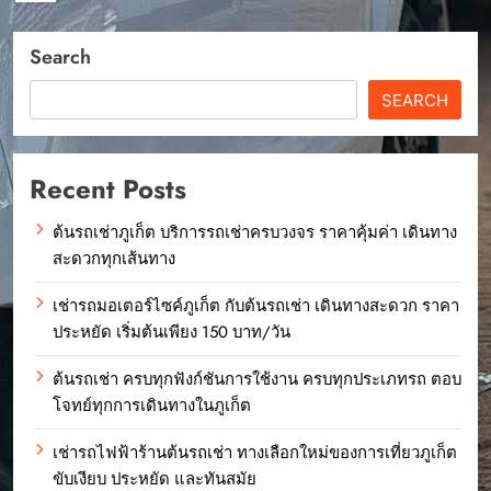
Search
SEARCH
Recent Posts
ต้นรถเช่าภูเก็ต บริการรถเช่าครบวงจร ราคาคุ้มค่า เดินทาง
สะดวกทุกเส้นทาง
เช่ารถมอเตอร์ไซค์ภูเก็ต กับต้นรถเช่า เดินทางสะดวก ราคา
ประหยัด เริ่มต้นเพียง 150 บาท/วัน
ต้นรถเช่า ครบทุกฟังก์ชันการใช้งาน ครบทุกประเภทรถ ตอบ
โจทย์ทุกการเดินทางในภูเก็ต
เช่ารถไฟฟ้าร้านต้นรถเช่า ทางเลือกใหม่ของการเที่ยวภูเก็ต
ขับเงียบ ประหยัด และทันสมัย