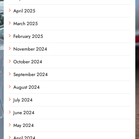
April 2025
March 2025
February 2025
November 2024
October 2024
September 2024
August 2024
July 2024
June 2024
May 2024
April 2024