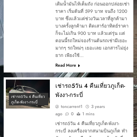
เติมน้ำมันไห้เต็มถัง ก่อนออกปล่อยเช่า
ราคา เริ่มต้นที่ 599 บาท จนถึง 1200
บาท ซึ่งเเล้วเเต่ช่วงวันเวลาที่ลูกค้ามา
บางครั้งลูกค้ามา ติดเสาร์อาทิตย์ราคา
ก็จะไม่เกิน 900 บาท เเล้วเเต่รุ่น เเต่
ตอนนี้รถใหม่จองร้านต้นรถเช่ามีเยอะ
มากๆ รถใหม่ๆ เยอะเลย เอกสารไม่ยุ่ง
ยาก เพียงใช้…
Read More
เช่ารถ5วัน 4 คืนเที่ยวภูเก็ต-
พังงา-กระบี่
เช่ารถ5วัน 4 คืนเที่ยว
ภูเก็ต-พังงา-กระบี่
toncarrent1
3 years
ago
0
1 mins
เช่ารถ5วัน 4 คืนเที่ยวภูเก็ต-พังงา-
กระบี่ ลงเครื่องจากสนามบินภูเก็ต ทำ