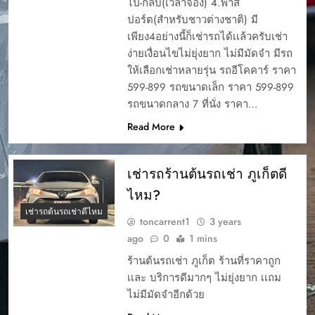
ไป-กลับ(เวลาจอง) 4.พาส
ปอร์ต(สำหรับชาวต่างชาติ) มี
เพียง4อย่างนี้ก็เช่ารถได้เเล้วครับเช่า
ง่ายเงื่อนไขไม่ยุ่งยาก ไม่มีมัดจำ มีรถ
ให้เลือกเช่าหลายรุ่น รถอีโคคาร์ ราคา
599-899 รถขนาดเล็ก ราคา 599-899
รถขนาดกลาง 7 ที่นั่ง ราคา…
Read More
เช่ารถร้านต้นรถเช่า ภูเก็ตดี
ไหม?
เช่ารถต้นรถเช่าดีไหม
toncarrent1
3 years
ago
0
1 mins
ร้านต้นรถเช่า ภูเก็ต ร้านที่ราคาถูก
เเละ บริการดีมากๆ ไม่ยุ่งยาก เเถม
ไม่มีมัดจำอีกด้วย