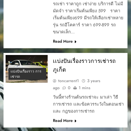
รถเช่า ราคาถูก เช่าง่าย บริการดี ไม่มี
มัดจำ ราคาเริ่มต้นเพียง 599 ราคา
เริ่มต้นเพียง699 มีรถให้เลือกเช่าหลาย
รุ่น รถอีโคคาร์ ราคา 699-899 รถ
ขนาดเล็ก…
Read More
เเบ่งปันเรื่องราวการเช่ารถ
ภูเก็ต
เเบ่งปันเรื่องราว การ
เช่ารถ
toncarrent1
3 years
ago
0
1 mins
วันนี้ทางร้านต้นรถเช่าจะ มาเล่า วิธี
การเช่ารถ เเละข้อควรระวังในตอนเช่า
เเละ กฎของการเช่ารถ
Read More