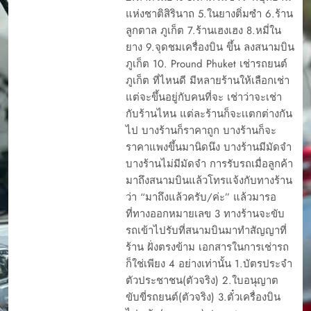
แห่งชาติสิรินาถ 5.ในยางติ่มซำ 6.ร้าน
ลูกตาล ภูเก็ต 7.ร้านเฮงเฮง 8.หมี่ใน
ยาง 9.จุดชมเครื่องบิน ขึ้น ลงสนามบิน
ภูเก็ต 10. Pround Phuket เช่ารถยนต์
ภูเก็ต ที่ไหนดี มีหลายร้านให้เลือกเช่า
แต่จะขึ้นอยู่กับคนที่จะ เช่าว่าจะเช่า
กับร้านไหน แต่ละร้านก็จะเเตกต่างกัน
ไป บางร้านก็ราคาถูก บางร้านก็จะ
ราคาแพงขึ้นมานิดนึง บางร้านมีมัดจำ
บางร้านไม่มีมัดจำ การรับรถเมื่อลูกค้า
มาถึงสนามบินแล้วโทรแจ้งกับทางร้าน
ว่า “มาถึงแล้วครับ/ค่ะ” แล้วมารอ
ที่ทางออกหมายเลข 3 ทางร้านจะขับ
รถเข้าไปรับที่สนามบินมาทำสัญญาที่
ร้าน ฝั่งตรงข้าม เอกสารในการเช่ารถ
ก็ใช่เพียง 4 อย่างเท่านั้น 1.บัตรประจำ
ตัวประชาชน(ตัวจริง) 2.ใบอนุญาต
ขับขี่รถยนต์(ตัวจริง) 3.ตั๋วเครื่องบิน