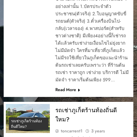
อย่างเท่านั้น 1.บัตรประจำตัว
ประชาชน(ตัวจริง) 2.ใบอนุญาตขับขี่
รถยนต์(ตัวจริง) 3.ตั๋วเครื่องบินไป-
กลับ(เวลาจอง) 4.พาสปอร์ต(สำหรับ
ชาวต่างชาติ) มีเพียง4อย่างนี้ก็เช่ารถ
ได้เเล้วครับเช่าง่ายเงื่อนไขไม่ยุ่งยาก
ไม่มีมัดจำ ใครที่มาเที่ยวที่ภูเก็ตแล้ว
ไม่มีรถใช้เที่ยวในภูเก็ตขอเเนะนำร้าน
ต้นรถเช่าเลยครับเพราะว่า ที่ร้านต้น
รถเช่า ราคาถูก เช่าง่าย บริการดี ไม่มี
มัดจำ ราคาเริ่มต้นเพียง 599…
Read More
รถเช่าภูเก็ตร้านท้องถิ่นดี
ใหม?
รถเช่าภูเก็ตร้านท้อง
ถิ่นดีใหม?
toncarrent1
3 years