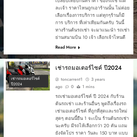
เปลียบเทียบกันที่ราคา ของรถเช่าเเต่
ละเจ้า ราคาไหนถูกเอาร้านนั้น ไม่ค่อย
เลือกเรื่องการบริการ เเต่ทุกๆร้านก็มี
การ บริการ ที่เท่าเทียมกันครับ วันนี้
ทางร้านต้นรถเช่า จะมาเเนะนำ รถเช่า
ย่านสนามบิน 10 เจ้า เลือกเจ้าไหนดี
Read More
เช่ารถมอเตอร์ไซค์ ปี2024
เช่ารถมอเตอร์ไซค์
toncarrent1
3 years
ปี2024
ago
0
1 mins
รถเช่ามอเตอร์ไซค์ ปี 2024 กับร้าน
ต้นรถเช่า เเละร้านอื่นๆ พูดถึงเรื่องรถ
เช่ามอเตอร์ไซค์ ที่ถูกที่สุดเเละรถใหม่
สุดๆ ตอนนี้ยืน 1 จะเป็น ร้านต้นรถเช่า
นะครับ มีรถไห้เลือกกว่า 20 คัน เเถม
ยังจัดโปร ราคา วันละ 150 บาท เเบบ