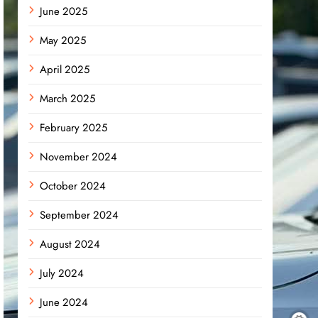
June 2025
May 2025
April 2025
March 2025
February 2025
November 2024
October 2024
September 2024
August 2024
July 2024
June 2024