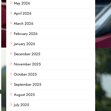
May 2026
April 2026
March 2026
February 2026
January 2026
December 2025
November 2025
October 2025
September 2025
August 2025
July 2025