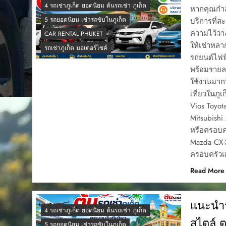
4 รถเช่าภูเก็ต ยอดนิยม ต้นรถเช่า ภูเก็ต
หากคุณกำลั
5 รถยอดนิยม เช่ารถขับในภูเก็ต
บริการที่สะ
ความไว้วา
CAR RENTAL PHUKET
ให้เช่าหลา
รถเช่าภูเก็ต มอเตอร์ไซค์
รถยนต์ไฟฟ้
พร้อมรายล
ใช้งานมากท
เที่ยวในภู
Vios Toyot
Mitsubishi
หรือครอบค
Mazda CX-3
ครอบครัวแ
Read More
แนะนำรถ
4 รถเช่าภูเก็ต ยอดนิยม ต้นรถเช่า ภูเก็ต
สไตล์ 
5 รถยอดนิยม เช่ารถขับในภูเก็ต