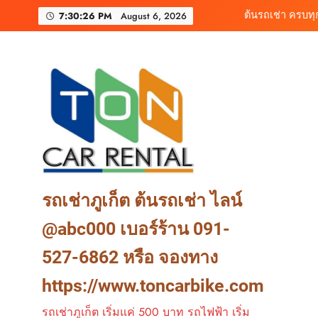
Skip
ต้นรถเช่า ครบท
7:30:27 PM
August 6, 2026
to
content
เช่ารถไฟฟ้าร้านต
ต้นร
เช่ารถมอเตอร์ไซค์ภูเ
ต้นรถเช่า ครบท
เช่ารถไฟฟ้าร้านต
รถเช่าภูเก็ต ต้นรถเช่า ไลน์
@abc000 เบอร์ร้าน 091-
527-6862 หรือ จองทาง
https://www.toncarbike.com
รถเช่าภูเก็ต เริ่มแค่ 500 บาท รถไฟฟ้า เริ่ม