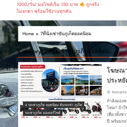
1000/วัน! มอไซค์เริ่ม 150 บาท
ถูกจริง
ไม่จกตา พร้อมใช้งานทุกคัน
Home
7ที่นั่งเช่าขับภูเก็ตยอดนิยม
Category:
7ที่นั่งเช่าขับภูเก็ตยอดนิยม
โฆษณาต
ประหยัด
toncarre
กำลังมองหา
4 รถเช่าภูเก็ต ยอดนิยม ต้นรถเช่า ภูเก็ต
ไหม? ถ้าใช่
รถเช่าภูเก็ต มอเตอร์ไซค์
เที่ยวทั้
ปี พร้อมรถ