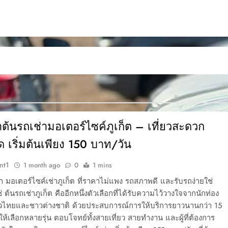
้นรถเช่ามอเตอร์ไซค์ภูเก็ต – เที่ยวสะดวก
 เริ่มต้นเพียง 150 บาท/วัน
nt1
1 month ago
0
1 mins
 มอเตอร์ไซค์เช่าภูเก็ต ที่ราคาไม่แพง รถสภาพดี และรับรถง่ายใช่
 ต้นรถเช่าภูเก็ต คืออีกหนึ่งตัวเลือกที่ได้รับความไว้วางใจจากนักท่อง
งชาวไทยและชาวต่างชาติ ด้วยประสบการณ์การให้บริการยาวนานกว่า 15
ให้เลือกหลายรุ่น ตอบโจทย์ทั้งสายเที่ยว สายทำงาน และผู้ที่ต้องการ