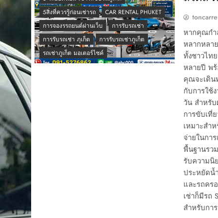
5สิ่งที่ควรรู้ก่อนเช่ารถ
CAR RENTAL PHUKET
toncarre
การจองรรถยนต์ผ่านเว็บ
การรับรถเช่า
หากคุณกำลั
การรับรถเช่า ภุเก็ต
การรับรถเช่าภูเก็ต
หลากหลายรุ
รถเช่าภูเก็ต มอเตอร์ไซค์
ทั้งชาวไท
หลายปี พร
คุณจะเดินท
กับการใช้ง
วัน สำหรับ
การขับเที่
เหมาะสำหร
จ่ายในการเ
พื้นฐานรวมอ
รับความนิ
ประหยัดน้ำ
และรถครอบ
เช่าก็มีรถ
สำหรับการเ