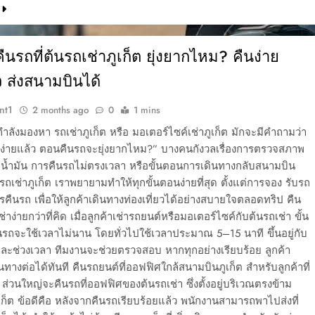
ืนรถที่ต้นรถเช่าภูเก็ต ยุ่งยากไหม? คืนง่าย
 ส่งสนามบินได้
nt1
2 months ago
0
1 mins
ำลังมองหา รถเช่าภูเก็ต หรือ มอเตอร์ไซค์เช่าภูเก็ต มักจะมีคำถามว่า
ง่ายแล้ว ตอนคืนรถจะยุ่งยากไหม?” บางคนกังวลเรื่องการตรวจสภาพ
มน้ำมัน การคืนรถไม่ตรงเวลา หรือขั้นตอนการเดินทางกลับสนามบิน
รถเช่าภูเก็ต เราพยายามทำให้ทุกขั้นตอนง่ายที่สุด ตั้งแต่การจอง รับรถ
คืนรถ เพื่อให้ลูกค้าเดินทางท่องเที่ยวได้อย่างสบายใจตลอดทริป คืน
ช่าง่ายกว่าที่คิด เมื่อลูกค้าเช่ารถยนต์หรือมอเตอร์ไซค์กับต้นรถเช่า ขั้น
รถจะใช้เวลาไม่นาน โดยทั่วไปใช้เวลาประมาณ 5–15 นาที ขึ้นอยู่กับ
ะช่วงเวลา ทีมงานจะช่วยตรวจสอบ หากทุกอย่างเรียบร้อย ลูกค้า
ทางต่อได้ทันที คืนรถยนต์ที่ออฟฟิศใกล้สนามบินภูเก็ต สำหรับลูกค้าที่
 ส่วนใหญ่จะคืนรถที่ออฟฟิศของต้นรถเช่า ซึ่งตั้งอยู่บริเวณตรงข้าม
ก็ต ข้อดีคือ หลังจากคืนรถเรียบร้อยแล้ว พนักงานสามารถพาไปส่งที่