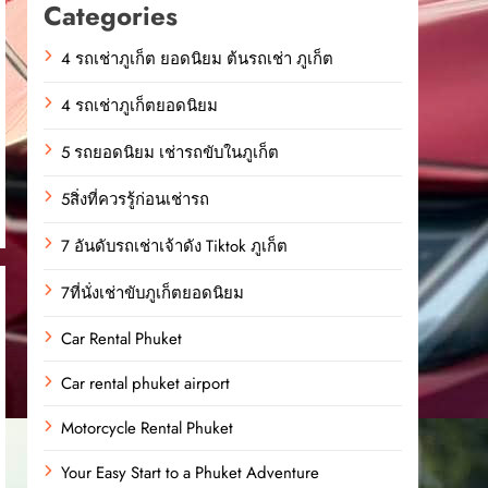
Categories
4 รถเช่าภูเก็ต ยอดนิยม ต้นรถเช่า ภูเก็ต
4 รถเช่าภูเก็ตยอดนิยม
5 รถยอดนิยม เช่ารถขับในภูเก็ต
5สิ่งที่ควรรู้ก่อนเช่ารถ
7 อันดับรถเช่าเจ้าดัง Tiktok ภูเก็ต
7ที่นั่งเช่าขับภูเก็ตยอดนิยม
Car Rental Phuket
Car rental phuket airport
Motorcycle Rental Phuket
Your Easy Start to a Phuket Adventure