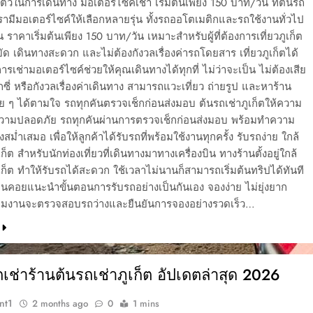
ัวในการเดินทาง มอเตอร์ไซค์เช่า เริ่มต้นเพียง 150 บาท/วัน ที่ต้นรถ
 เรามีมอเตอร์ไซค์ให้เลือกหลายรุ่น ทั้งรถออโตเมติกและรถใช้งานทั่วไป
น ราคาเริ่มต้นเพียง 150 บาท/วัน เหมาะสำหรับผู้ที่ต้องการเที่ยวภูเก็ต
 เดินทางสะดวก และไม่ต้องกังวลเรื่องค่ารถโดยสาร เที่ยวภูเก็ตได้
ารเช่ามอเตอร์ไซค์ช่วยให้คุณเดินทางได้ทุกที่ ไม่ว่าจะเป็น ไม่ต้องเสีย
ซี่ หรือกังวลเรื่องค่าเดินทาง สามารถแวะเที่ยว ถ่ายรูป และหาร้าน
 ๆ ได้ตามใจ รถทุกคันตรวจเช็กก่อนส่งมอบ ต้นรถเช่าภูเก็ตให้ความ
วามปลอดภัย รถทุกคันผ่านการตรวจเช็กก่อนส่งมอบ พร้อมทำความ
ม่ำเสมอ เพื่อให้ลูกค้าได้รับรถที่พร้อมใช้งานทุกครั้ง รับรถง่าย ใกล้
็ต สำหรับนักท่องเที่ยวที่เดินทางมาทางเครื่องบิน ทางร้านตั้งอยู่ใกล้
ก็ต ทำให้รับรถได้สะดวก ใช้เวลาไม่นานก็สามารถเริ่มต้นทริปได้ทันที
นคอยแนะนำขั้นตอนการรับรถอย่างเป็นกันเอง จองง่าย ไม่ยุ่งยาก
 ทีมงานจะตรวจสอบรถว่างและยืนยันการจองอย่างรวดเร็ว…
ช่าร้านต้นรถเช่าภูเก็ต อัปเดตล่าสุด 2026
nt1
2 months ago
0
1 mins