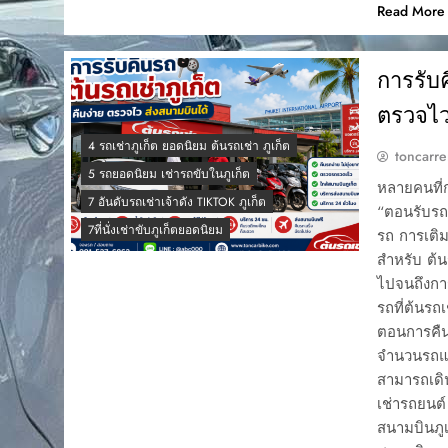
Read More
การรับค
ตรวจไว
4 รถเช่าภูเก็ต ยอดนิยม ต้นรถเช่า ภูเก็ต
toncarre
5 รถยอดนิยม เช่ารถขับในภูเก็ต
หลายคนที่ก
7 อันดับรถเช่าเจ้าดัง TIKTOK ภูเก็ต
“ตอนรับรถ
7ที่นั่งเช่าขับภูเก็ตยอดนิยม
รถ การเติ
สำหรับ ต้น
ไปจนถึงการ
รถที่ต้นรถเ
ตอนการคืน
จำนวนรถแล
สามารถเดิน
เช่ารถยนต์
สนามบินภูเ