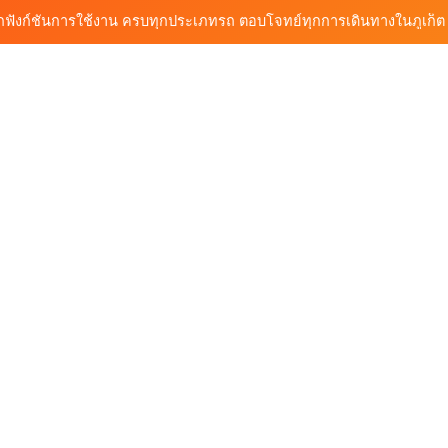
ุกฟังก์ชันการใช้งาน ครบทุกประเภทรถ ตอบโจทย์ทุกการเดินทางในภูเก็ต
้นรถเช่า ทางเลือกใหม่ของการเที่ยวภูเก็ต ขับเงียบ ประหยัด และทันสมัย
ถเช่าภูเก็ต บริการรถเช่าครบวงจร ราคาคุ้มค่า เดินทางสะดวกทุกเส้นทาง
ก็ต กับต้นรถเช่า เดินทางสะดวก ราคาประหยัด เริ่มต้นเพียง 150 บาท/วัน
ุกฟังก์ชันการใช้งาน ครบทุกประเภทรถ ตอบโจทย์ทุกการเดินทางในภูเก็ต
้นรถเช่า ทางเลือกใหม่ของการเที่ยวภูเก็ต ขับเงียบ ประหยัด และทันสมัย