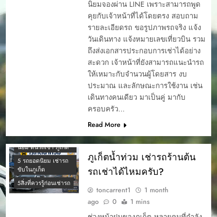
นิยมจองผ่าน LINE เพราะสามารถพูด
คุยกับเจ้าหน้าที่ได้โดยตรง สอบถาม
รายละเอียดรถ ขอรูปภาพรถจริง แจ้ง
วันเดินทาง แจ้งหมายเลขเที่ยวบิน รวม
ถึงส่งเอกสารประกอบการเช่าได้อย่าง
สะดวก เจ้าหน้าที่ยังสามารถแนะนำรถ
ให้เหมาะกับจำนวนผู้โดยสาร งบ
ประมาณ และลักษณะการใช้งาน เช่น
เดินทางคนเดียว มาเป็นคู่ มากับ
ครอบครัว…
Read More
4 รถเช่าภูเก็ต ยอด
นิยม ต้นรถเช่า ภูเก็ต
ภูเก็ตน้ำท่วม เช่ารถร้านต้น
5 รถยอดนิยม เช่ารถ
รถเช่าได้ไหมครับ?
ขับในภูเก็ต
5สิ่งที่ควรรู้ก่อนเช่ารถ
toncarrent1
1 month
ago
0
1 mins
ช่วงหน้าฝนของภูเก็ต หลายคนที่กำลัง