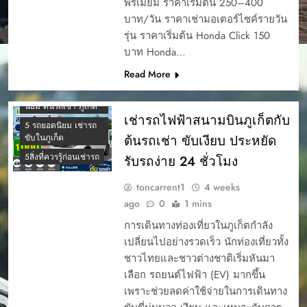
พรีเมียม ราคาเริ่มต้น 250–400
บาท/วัน ราคาเช่ามอเตอร์ไซค์รายวัน
รุ่น ราคาเริ่มต้น Honda Click 150
บาท Honda…
Read More
4 รถเช่าภูเก็ต ยอด
นิยม ต้นรถเช่า ภูเก็ต
เช่ารถไฟฟ้าสนามบินภูเก็ตกับ
5 รถยอดนิยม เช่ารถ
ต้นรถเช่า ขับเงียบ ประหยัด
ขับในภูเก็ต
5สิ่งที่ควรรู้ก่อนเช่ารถ
รับรถง่าย 24 ชั่วโมง
toncarrent1
4 weeks
ago
0
1 mins
การเดินทางท่องเที่ยวในภูเก็ตกำลัง
เปลี่ยนไปอย่างรวดเร็ว นักท่องเที่ยวทั้ง
ชาวไทยและชาวต่างชาติเริ่มหันมา
เลือก รถยนต์ไฟฟ้า (EV) มากขึ้น
เพราะช่วยลดค่าใช้จ่ายในการเดินทาง