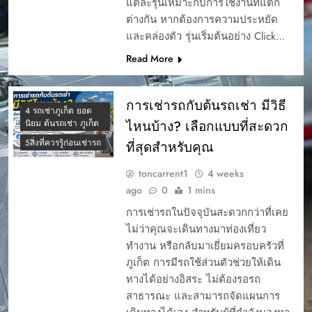
แต่ละรุ่นเหมาะกับการใช้งานที่แตก
ต่างกัน หากต้องการความประหยัด
และคล่องตัว รุ่นเริ่มต้นอย่าง Click…
Read More
การเช่ารถกับต้นรถเช่า มีวิธี
4 รถเช่าภูเก็ต ยอด
ไหนบ้าง? เลือกแบบที่สะดวก
นิยม ต้นรถเช่า ภูเก็ต
5สิ่งที่ควรรู้ก่อนเช่ารถ
ที่สุดสำหรับคุณ
toncarrent1
4 weeks
ago
0
1 mins
การเช่ารถในปัจจุบันสะดวกกว่าที่เคย
ไม่ว่าคุณจะเดินทางมาท่องเที่ยว
ทำงาน หรือกลับมาเยี่ยมครอบครัวที่
ภูเก็ต การมีรถใช้ส่วนตัวช่วยให้เดิน
ทางได้อย่างอิสระ ไม่ต้องรอรถ
สาธารณะ และสามารถจัดแผนการ