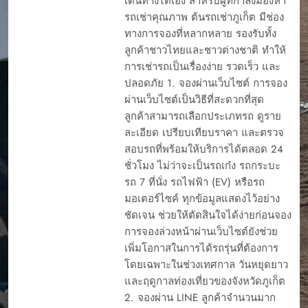
เดินทางได้เอง สำหรับผู้ที่กำลังมองหา
รถเช่าคุณภาพ ต้นรถเช่าภูเก็ต มีช่อง
ทางการจองที่หลากหลาย รองรับทั้ง
ลูกค้าชาวไทยและชาวต่างชาติ ทำให้
การเช่ารถเป็นเรื่องง่าย รวดเร็ว และ
ปลอดภัย 1. จองผ่านเว็บไซต์ การจอง
ผ่านเว็บไซต์เป็นวิธีที่สะดวกที่สุด
ลูกค้าสามารถเลือกประเภทรถ ดูราย
ละเอียด เปรียบเทียบราคา และตรวจ
สอบรถที่พร้อมให้บริการได้ตลอด 24
ชั่วโมง ไม่ว่าจะเป็นรถเก๋ง รถกระบะ
รถ 7 ที่นั่ง รถไฟฟ้า (EV) หรือรถ
มอเตอร์ไซค์ ทุกข้อมูลแสดงไว้อย่าง
ชัดเจน ช่วยให้ตัดสินใจได้ง่ายก่อนจอง
การจองล่วงหน้าผ่านเว็บไซต์ยังช่วย
เพิ่มโอกาสในการได้รถรุ่นที่ต้องการ
โดยเฉพาะในช่วงเทศกาล วันหยุดยาว
และฤดูกาลท่องเที่ยวของจังหวัดภูเก็ต
2. จองผ่าน LINE ลูกค้าจำนวนมาก