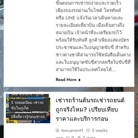
ขั้นตอนการเช่ารถง่ายและรวดเร็ว
เพียงจองรถผ่านเว็บไซต์ โทรศัพท์
หรือ LINE แจ้งวันเวลาเดินทางและ
รายละเอียดเที่ยวบิน เมื่อเดินทางถึง
สนามบิน เจ้าหน้าที่จะเตรียมรถไว้
พร้อมให้รับทันที ลูกค้าเพียงแสดงบัตร
ประชาชนและใบอนุญาตขับขี่ สำหรับ
ชาวต่างชาติสามารถใช้หนังสือเดินทาง
และใบอนุญาตขับขี่สากลหรือใบขับขี่ที่
สามารถใช้ในประเทศไทยได้…
Read More
4 รถเช่าภูเก็ต ยอด
นิยม ต้นรถเช่า ภูเก็ต
เช่ารถร้านต้นรถเช่ารถยนต์
5 รถยอดนิยม เช่ารถ
ถูกจริงไหม? เปรียบเทียบ
ขับในภูเก็ต
5สิ่งที่ควรรู้ก่อนเช่ารถ
ราคาและบริการก่อน
toncarrent1
3 weeks
ago
0
1 mins