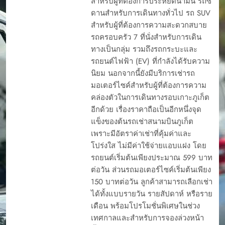
สำหรับผู้ที่ต้องการประหยัดน้ำมัน รถซี
ดานสำหรับการเดินทางทั่วไป รถ SUV
สำหรับผู้ที่ต้องการความสะดวกสบาย
รถครอบครัว 7 ที่นั่งสำหรับการเดิน
ทางเป็นกลุ่ม รวมถึงรถกระบะและ
รถยนต์ไฟฟ้า (EV) ที่กำลังได้รับความ
นิยม นอกจากนี้ยังมีบริการเช่ารถ
มอเตอร์ไซค์สำหรับผู้ที่ต้องการความ
คล่องตัวในการเดินทางรอบเกาะภูเก็ต
อีกด้วย เรื่องราคาถือเป็นอีกหนึ่งจุด
แข็งของต้นรถเช่าสนามบินภูเก็ต
เพราะมีอัตราค่าเช่าที่คุ้มค่าและ
โปร่งใส ไม่มีค่าใช้จ่ายแอบแฝง โดย
รถยนต์เริ่มต้นเพียงประมาณ 599 บาท
ต่อวัน ส่วนรถมอเตอร์ไซค์เริ่มต้นเพียง
150 บาทต่อวัน ลูกค้าสามารถเลือกเช่า
ได้ทั้งแบบรายวัน รายสัปดาห์ หรือราย
เดือน พร้อมโปรโมชั่นพิเศษในช่วง
เทศกาลและสำหรับการจองล่วงหน้า