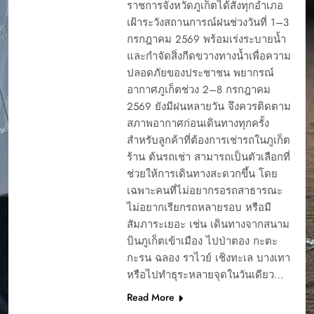
ราชการจังหวัดภูเก็ตได้สั่งทุกอำเภอ
เฝ้าระวังสถานการณ์ฝนช่วงวันที่ 1–3
กรกฎาคม 2569 พร้อมเร่งระบายน้ำ
และกำจัดสิ่งกีดขวางทางน้ำเพื่อความ
ปลอดภัยของประชาชน พยากรณ์
อากาศภูเก็ตช่วง 2–8 กรกฎาคม
2569 ยังมีฝนหลายวัน จึงควรติดตาม
สภาพอากาศก่อนเดินทางทุกครั้ง
สำหรับลูกค้าที่ต้องการเช่ารถในภูเก็ต
ร้าน ต้นรถเช่า สามารถเป็นตัวเลือกที่
ช่วยให้การเดินทางสะดวกขึ้น โดย
เฉพาะคนที่ไม่อยากรอรถสาธารณะ
ไม่อยากเรียกรถหลายรอบ หรือมี
สัมภาระเยอะ เช่น เดินทางจากสนาม
4 รถเช่าภูเก็ต ยอด
บินภูเก็ตเข้าเมือง ไปป่าตอง กะตะ
นิยม ต้นรถเช่า ภูเก็ต
กะรน ฉลอง ราไวย์ เชิงทะเล บางเทา
5 รถยอดนิยม เช่ารถ
ขับในภูเก็ต
หรือไปทำธุระหลายจุดในวันเดียว…
5สิ่งที่ควรรู้ก่อนเช่ารถ
Read More
บริการเช่ารถราย