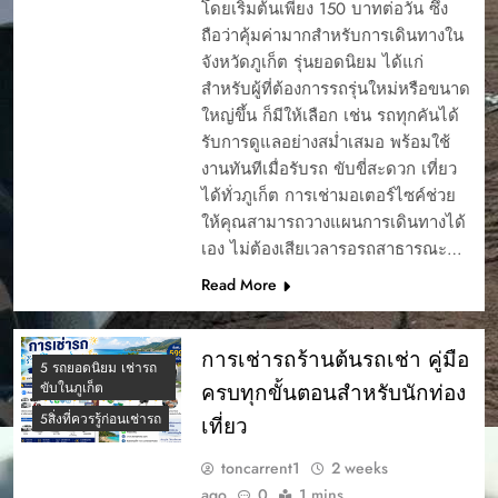
โดยเริ่มต้นเพียง 150 บาทต่อวัน ซึ่ง
ถือว่าคุ้มค่ามากสำหรับการเดินทางใน
จังหวัดภูเก็ต รุ่นยอดนิยม ได้แก่
สำหรับผู้ที่ต้องการรถรุ่นใหม่หรือขนาด
ใหญ่ขึ้น ก็มีให้เลือก เช่น รถทุกคันได้
รับการดูแลอย่างสม่ำเสมอ พร้อมใช้
งานทันทีเมื่อรับรถ ขับขี่สะดวก เที่ยว
ได้ทั่วภูเก็ต การเช่ามอเตอร์ไซค์ช่วย
ให้คุณสามารถวางแผนการเดินทางได้
เอง ไม่ต้องเสียเวลารอรถสาธารณะ…
Read More
การเช่ารถร้านต้นรถเช่า คู่มือ
5 รถยอดนิยม เช่ารถ
ครบทุกขั้นตอนสำหรับนักท่อง
ขับในภูเก็ต
5สิ่งที่ควรรู้ก่อนเช่ารถ
เที่ยว
toncarrent1
2 weeks
ago
0
1 mins