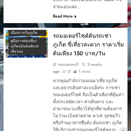
ขับในภูเก็ต
จ่ายแอบแฝง…
5สิ่งที่ควรรู้ก่อนเช่ารถ
Read More
คำแนะนำสำหรับ
เหตุการณ์ฉุกเฉินและ
การดูแลรถเบื้องต้น
เมื่อเช่ารถในภูเก็ต
รถมอเตอร์ไซค์ต้นรถเช่า
คู่มือการท่องเที่ยว
ภูเก็ต ขี่เที่ยวสะดวก ราคาเริ่ม
ภูเก็ตฉบับคนขับรถ
เที่ยวเอง
ต้นเพียง 150 บาท/วัน
toncarrent1
3 weeks
ago
0
1 mins
หากคุณกำลังวางแผนมาเที่ยวภูเก็ต
และอยากเดินทางแบบอิสระ การเช่า
รถมอเตอร์ไซค์ ถือเป็นตัวเลือกที่คุ้มค่า
ทั้งประหยัดเวลา ค่าเดินทาง และ
สามารถแวะเที่ยวได้ทุกที่ตามต้องการ
ไม่ว่าจะเป็นชายหาด คาเฟ่ จุดชมวิว
หรือร้านอาหารชื่อดัง ต้นรถเช่า ภูเก็ต
ให้บริการเช่ารถมอเตอร์ไซค์หลาก