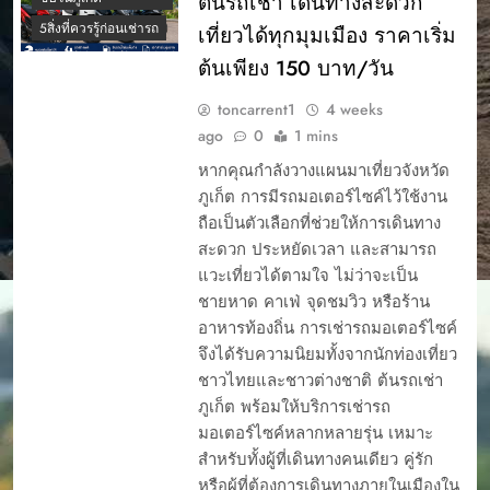
ต้นรถเช่า เดินทางสะดวก
5สิ่งที่ควรรู้ก่อนเช่ารถ
เที่ยวได้ทุกมุมเมือง ราคาเริ่ม
ต้นเพียง 150 บาท/วัน
toncarrent1
4 weeks
ago
0
1 mins
หากคุณกำลังวางแผนมาเที่ยวจังหวัด
ภูเก็ต การมีรถมอเตอร์ไซค์ไว้ใช้งาน
ถือเป็นตัวเลือกที่ช่วยให้การเดินทาง
สะดวก ประหยัดเวลา และสามารถ
แวะเที่ยวได้ตามใจ ไม่ว่าจะเป็น
ชายหาด คาเฟ่ จุดชมวิว หรือร้าน
อาหารท้องถิ่น การเช่ารถมอเตอร์ไซค์
จึงได้รับความนิยมทั้งจากนักท่องเที่ยว
ชาวไทยและชาวต่างชาติ ต้นรถเช่า
ภูเก็ต พร้อมให้บริการเช่ารถ
มอเตอร์ไซค์หลากหลายรุ่น เหมาะ
สำหรับทั้งผู้ที่เดินทางคนเดียว คู่รัก
หรือผู้ที่ต้องการเดินทางภายในเมืองใน