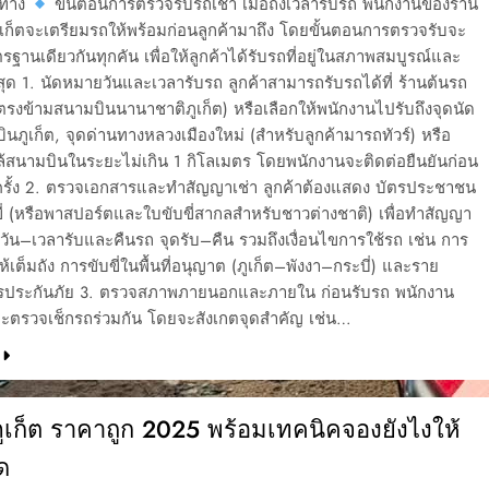
นทาง
ขั้นตอนการตรวจรับรถเช่า เมื่อถึงเวลารับรถ พนักงานของร้าน
ูเก็ตจะเตรียมรถให้พร้อมก่อนลูกค้ามาถึง โดยขั้นตอนการตรวจรับจะ
านเดียวกันทุกคัน เพื่อให้ลูกค้าได้รับรถที่อยู่ในสภาพสมบูรณ์และ
สุด 1. นัดหมายวันและเวลารับรถ ลูกค้าสามารถรับรถได้ที่ ร้านต้นรถ
 (ตรงข้ามสนามบินนานาชาติภูเก็ต) หรือเลือกให้พนักงานไปรับถึงจุดนัด
ินภูเก็ต, จุดด่านทางหลวงเมืองใหม่ (สำหรับลูกค้ามารถทัวร์) หรือ
้สนามบินในระยะไม่เกิน 1 กิโลเมตร โดยพนักงานจะติดต่อยืนยันก่อน
กครั้ง 2. ตรวจเอกสารและทำสัญญาเช่า ลูกค้าต้องแสดง บัตรประชาชน
่ (หรือพาสปอร์ตและใบขับขี่สากลสำหรับชาวต่างชาติ) เพื่อทำสัญญา
ุวัน–เวลารับและคืนรถ จุดรับ–คืน รวมถึงเงื่อนไขการใช้รถ เช่น การ
ห้เต็มถัง การขับขี่ในพื้นที่อนุญาต (ภูเก็ต–พังงา–กระบี่) และราย
รประกันภัย 3. ตรวจสภาพภายนอกและภายใน ก่อนรับรถ พนักงาน
จะตรวจเช็กรถร่วมกัน โดยจะสังเกตจุดสำคัญ เช่น…
ภูเก็ต ราคาถูก 2025 พร้อมเทคนิคจองยังไงให้
ด