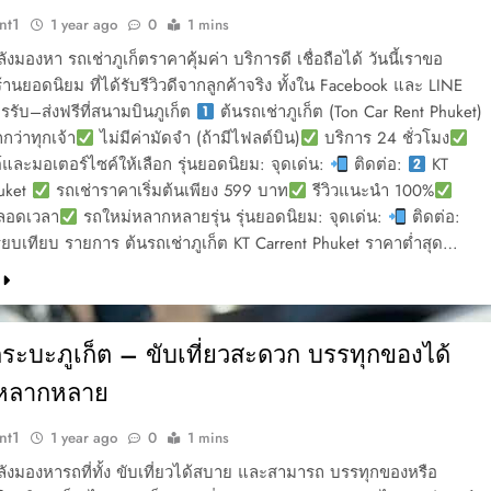
nt1
1 year ago
0
1 mins
งมองหา รถเช่าภูเก็ตราคาคุ้มค่า บริการดี เชื่อถือได้ วันนี้เราขอ
านยอดนิยม ที่ได้รับรีวิวดีจากลูกค้าจริง ทั้งใน Facebook และ LINE
รรับ–ส่งฟรีที่สนามบินภูเก็ต
ต้นรถเช่าภูเก็ต (Ton Car Rent Phuket)
กว่าทุกเจ้า
ไม่มีค่ามัดจำ (ถ้ามีไฟลต์บิน)
บริการ 24 ชั่วโมง
ต์และมอเตอร์ไซค์ให้เลือก รุ่นยอดนิยม: จุดเด่น:
ติดต่อ:
KT
huket
รถเช่าราคาเริ่มต้นเพียง 599 บาท
รีวิวแนะนำ 100%
ตลอดเวลา
รถใหม่หลากหลายรุ่น รุ่นยอดนิยม: จุดเด่น:
ติดต่อ:
ียบเทียบ รายการ ต้นรถเช่าภูเก็ต KT Carrent Phuket ราคาต่ำสุด…
กระบะภูเก็ต – ขับเที่ยวสะดวก บรรทุกของได้
นหลากหลาย
nt1
1 year ago
0
1 mins
ังมองหารถที่ทั้ง ขับเที่ยวได้สบาย และสามารถ บรรทุกของหรือ