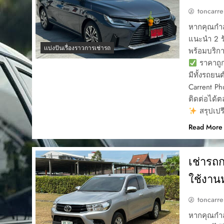
toncarre
หากคุณกำลั
แนะนำ 2 ร้
เเบ่งปันเรื่องราวการเช่ารถ
พร้อมบริกา
ราคาถูก
มีทั้งรถยน
Carrent P
ติดต่อได้
สรุปเปร
Read More
เช่ารถ
ใช้งา
toncarre
หากคุณกำล