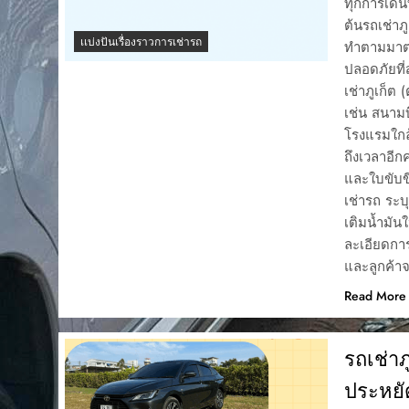
ทุกการเดิ
ต้นรถเช่าภ
เเบ่งปันเรื่องราวการเช่ารถ
ทำตามมาตรฐ
ปลอดภัยที่
เช่าภูเก็ต
เช่น สนามบ
โรงแรมใกล
ถึงเวลาอี
และใบขับขี
เช่ารถ ระบ
เติมน้ำมันใ
ละเอียดกา
และลูกค้า
Read More
รถเช่า
ประหยั