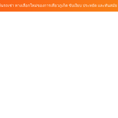
ต้นรถเช่ามอเตอร์ไซค์ภูเก็ต ราคาประหยัด ขี่ง่าย รับรถสะดวก 24 ชั่วโมง
ก็ต กับต้นรถเช่า เดินทางสะดวก ราคาประหยัด เริ่มต้นเพียง 150 บาท/วัน
ุกฟังก์ชันการใช้งาน ครบทุกประเภทรถ ตอบโจทย์ทุกการเดินทางในภูเก็ต
้นรถเช่า ทางเลือกใหม่ของการเที่ยวภูเก็ต ขับเงียบ ประหยัด และทันสมัย
ต้นรถเช่ามอเตอร์ไซค์ภูเก็ต ราคาประหยัด ขี่ง่าย รับรถสะดวก 24 ชั่วโมง