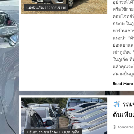
อุปกรณ์ได้
เเบ่งปันเรื่องราวการเช่ารถ
หรือใช้ถ่า
ตอบโจทย์ทั
กระบะในภู
หาร้านเช่า
แนะนำ “ต้น
ย่อมเยาแ
เช่าภูเก็ต
ในภูเก็ต ท
แล้วคุณจะ
สนามบินภูเ
Read More
รถเช
ต้นเพี
toncarre
7 อันดับรถเช่าเจ้าดัง TIKTOK ภูเก็ต