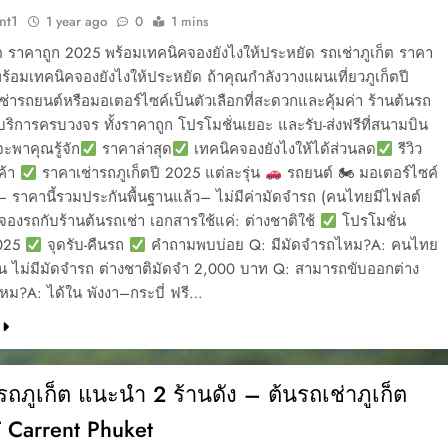
nt1
1 year ago
0
1 mins
็ต ราคาถูก 2025 พร้อมเทคนิคจองยังไงให้ประหยัด รถเช่าภูเก็ต ราคา
ร้อมเทคนิคจองยังไงให้ประหยัด ถ้าคุณกำลังวางแผนเที่ยวภูเก็ตปี
่ารถยนต์หรือมอเตอร์ไซค์เป็นตัวเลือกที่สะดวกและคุ้มค่า ร้านต้นรถ
มีบริการครบวงจร ทั้งราคาถูก โปรโมชั่นเยอะ และรับ-ส่งฟรีที่สนามบิน
ะพาคุณรู้จัก
ราคาล่าสุด
เทคนิคจองยังไงให้ได้ส่วนลด
รีวิว
ค้า
ราคาเช่ารถภูเก็ตปี 2025 แต่ละรุ่น
รถยนต์ 🏍 มอเตอร์ไซค์
– ราคานี้รวมประกันพื้นฐานแล้ว– ไม่มีค่ามัดจำรถ (คนไทยมีไฟลต์
ีจองรถกับร้านต้นรถเช่า เอกสารใช้แค่: ต่างชาติใช้
โปรโมชั่น
2025
จุดรับ-คืนรถ
คำถามพบบ่อย Q: มีมัดจำรถไหม?A: คนไทย
บิน ไม่มีมัดจำรถ ต่างชาติมัดจำ 2,000 บาท Q: สามารถขับออกต่าง
ไหม?A: ได้ใน พังงา–กระบี่ ฟรี…
รถภูเก็ต แนะนำ 2 ร้านดัง – ต้นรถเช่าภูเก็ต
 Carrent Phuket