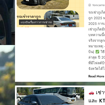
toncarre
รถเช่าภูเก
ถูก 2025 พ
เเบ่งปันเรื่องราวการเช่ารถ
2025 การเช
เช่าภูเก็ต
บทความนี้จ
จริงจากลูก
หมายเหตุ:
บิน)
วิธ
ล่าสุด ปี 
ที่มีไฟลต์
จังหวัดได้
Read More
เช่า
และ KT