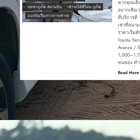
หากคุณเดิน
รถเช่าภูเก็ต สนามบิน
เช่ารถได้ที่ไหน ภูเก็ต
อยากเสียเว
เเบ่งปันเรื่องราวการเช่ารถ
ที่บริการดี
เช่าที่สนา
ราคาเริ่มต
Toyota Yar
Avanza / S
1,000–1,7
ขนของ ทำง
Read More