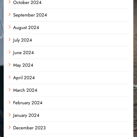
October 2024
September 2024
August 2024
July 2024
June 2024
May 2024
April 2024
March 2024
February 2024
January 2024
December 2023