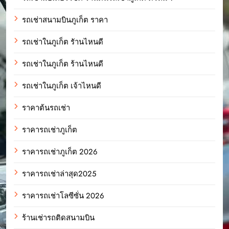
รถเช่าสนามบินภูเก็ต ราคา
รถเช่าในภูเก็ต รัานไหนดี
รถเช่าในภูเก็ต ร้านไหนดี
รถเช่าในภูเก็ต เจ้าไหนดี
ราคาต้นรถเช่า
ราคารถเช่าภูเก็ต
ราคารถเช่าภูเก็ต 2026
ราคารถเช่าล่าสุด2025
ราคารถเช่าโลซีซั่น 2026
ร้านเช่ารถติดสนามบิน