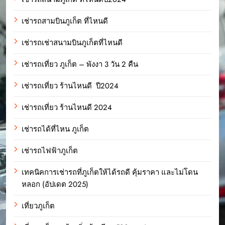
เช่ารถสามบินภูเก็ต ที่ไหนดี
เช่ารถเช่าสนามบินภูเก็ตที่ไหนดี
เช่ารถเที่ยว ภูเก็ต – พังงา 3 วัน 2 คืน
เช่ารถเที่ยว ร้านไหนดี ปี2024
เช่ารถเที่ยว ร้านไหนดี 2024
เช่ารถได้ที่ไหน ภูเก็ต
เช่ารถไฟฟ้าภูเก็ต
เทคนิคการเช่ารถที่ภูเก็ตให้ได้รถดี คุ้มราคา และไม่โดน
หลอก (อัปเดต 2025)
เที่ยวภูเก็ต