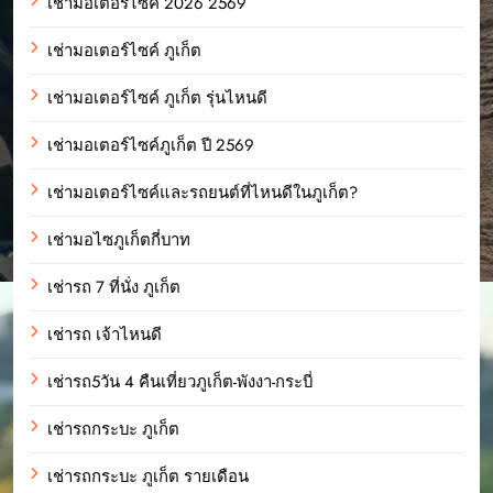
เช่ามอเตอร์ไซค์ 2026 2569
เช่ามอเตอร์ไซค์ ภูเก็ต
เช่ามอเตอร์ไซค์ ภูเก็ต รุ่นไหนดี
เช่ามอเตอร์ไซค์ภูเก็ต ปี 2569
เช่ามอเตอร์ไซค์และรถยนต์ที่ไหนดีในภูเก็ต?
เช่ามอไซภูเก็ตกี่บาท
เช่ารถ 7 ที่นั่ง ภูเก็ต
เช่ารถ เจ้าไหนดี
เช่ารถ5วัน 4 คืนเที่ยวภูเก็ต-พังงา-กระบี่
เช่ารถกระบะ ภูเก็ต
เช่ารถกระบะ ภูเก็ต รายเดือน