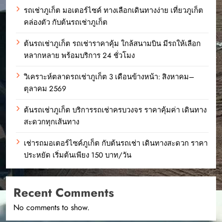
รถเช่าภูเก็ต มอเตอร์ไซค์ ทางเลือกเดินทางง่าย เที่ยวภูเก็ต
คล่องตัว กับต้นรถเช่าภูเก็ต
ต้นรถเช่าภูเก็ต รถเช่าราคาคุ้ม ใกล้สนามบิน มีรถให้เลือก
หลากหลาย พร้อมบริการ 24 ชั่วโมง
วิเคราะห์ตลาดรถเช่าภูเก็ต 3 เดือนข้างหน้า: สิงหาคม–
ตุลาคม 2569
ต้นรถเช่าภูเก็ต บริการรถเช่าครบวงจร ราคาคุ้มค่า เดินทาง
สะดวกทุกเส้นทาง
เช่ารถมอเตอร์ไซค์ภูเก็ต กับต้นรถเช่า เดินทางสะดวก ราคา
ประหยัด เริ่มต้นเพียง 150 บาท/วัน
Recent Comments
No comments to show.