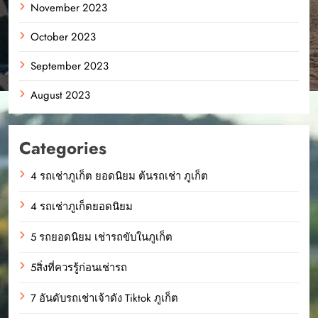
November 2023
October 2023
September 2023
August 2023
Categories
4 รถเช่าภูเก็ต ยอดนิยม ต้นรถเช่า ภูเก็ต
4 รถเช่าภูเก็ตยอดนิยม
5 รถยอดนิยม เช่ารถขับในภูเก็ต
5สิ่งที่ควรรู้ก่อนเช่ารถ
7 อันดับรถเช่าเจ้าดัง Tiktok ภูเก็ต