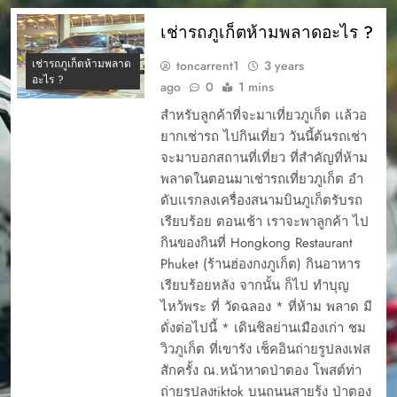
เช่ารถภูเก็ตห้ามพลาดอะไร ?
เช่ารถภูเก็ตห้ามพลาด
toncarrent1
3 years
อะไร ?
ago
0
1 mins
สำหรับลูกค้าที่จะมาเที่ยวภูเก็ต เเล้วอ
ยากเช่ารถ ไปกินเที่ยว วันนี้ต้นรถเช่า
จะมาบอกสถานที่เที่ยว ที่สำคัญที่ห้าม
พลาดในตอนมาเช่ารถเที่ยวภูเก็ต อำ
ดับเเรกลงเครื่องสนามบินภูเก็ตรับรถ
เรียบร้อย ตอนเช้า เราจะพาลูกค้า ไป
กินของกินที่ Hongkong Restaurant
Phuket (ร้านฮ่องกงภูเก็ต) กินอาหาร
เรียบร้อยหลัง จากนั้น ก็ไป ทำบุญ
ไหว้พระ ที่ วัดฉลอง * ที่ห้าม พลาด มี
ดั่งต่อไปนี้ * เดินชิลย่านเมืองเก่า ชม
วิวภูเก็ต ที่เขารัง เช็คอินถ่ายรูปลงเฟส
สักครั้ง ณ.หน้าหาดป่าตอง โพสต์ท่า
ถ่ายรูปลงtiktok บนถนนสายรุ้ง ป่าตอง