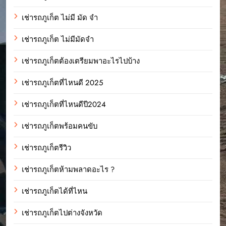
เช่ารถภูเก็ต ไม่มี มัด จํา
เช่ารถภูเก็ต ไม่มีมัดจำ
เช่ารถภูเก็ตต้องเตรียมพาอะไรไปบ้าง
เช่ารถภูเก็ตที่ไหนดี 2025
เช่ารถภูเก็ตที่ไหนดีปี2024
เช่ารถภูเก็ตพร้อมคนขับ
เช่ารถภูเก็ตรีวิว
เช่ารถภูเก็ตห้ามพลาดอะไร ?
เช่ารถภูเก็ตได้ที่ไหน
เช่ารถภูเก็ตไปต่างจังหวัด