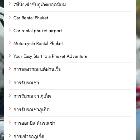
7ที่นั่งเช่าขับภูเก็ตยอดนิยม
Car Rental Phuket
Car rental phuket airport
Motorcycle Rental Phuket
Your Easy Start to a Phuket Adventure
การจองรรถยนต์ผ่านเว็บ
การรับรถเช่า
การรับรถเช่า ภุเก็ต
การรับรถเช่าภูเก็ต
การออกบิล ต้นรถเช่า
การเช่ารถภูเก็ต