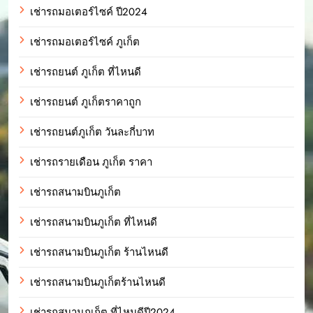
เช่ารถมอเตอร์ไซค์ ปี2024
เช่ารถมอเตอร์ไซค์ ภูเก็ต
เช่ารถยนต์ ภูเก็ต ที่ไหนดี
เช่ารถยนต์ ภูเก็ตราคาถูก
เช่ารถยนต์ภูเก็ต วันละกี่บาท
เช่ารถรายเดือน ภูเก็ต ราคา
เช่ารถสนามบินภูเก็ต
เช่ารถสนามบินภูเก็ต ที่ไหนดี
เช่ารถสนามบินภูเก็ต ร้านไหนดี
เช่ารถสนามบินภูเก็ตร้านไหนดี
เช่ารถสนามภูเก็ต ที่ไหนดีปี2024