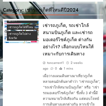
ขับ
Category:
เช่ารถภูเก็ตที่ไหนดีปี2024
เช่ารถภูเก็ตรีวิว
เช่ารถภูเก็ตห้ามพลาด
อะไร ?
เช่ารถภูเก็ต, รถเช่าใกล้
เช่ารถภูเก็ตได้ที่ไหน
สนามบินภูเก็ต และเช่ารถ
เช่ารถภูเก็ตไปต่าง
จังหวัด
มอเตอร์ไซค์ภูเก็ต ต่างกัน
อย่างไร? เลือกแบบไหนให้
เหมาะกับการเดินทาง
toncarrent1
2 weeks
ago
0
1 mins
เมื่อวางแผนเดินทางมาเที่ยวภูเก็ต
หลายคนมักค้นหาคำว่า “เช่ารถภูเก็ต”,
“รถเช่าใกล้สนามบินภูเก็ต” หรือ “เช่า
รถมอเตอร์ไซค์ภูเก็ต” ซึ่งทั้ง 3 คำนี้มี
ความหมายใกล้เคียงกัน แต่ตอบโจทย์
การเดินทางแตกต่างกัน หากเข้าใจ