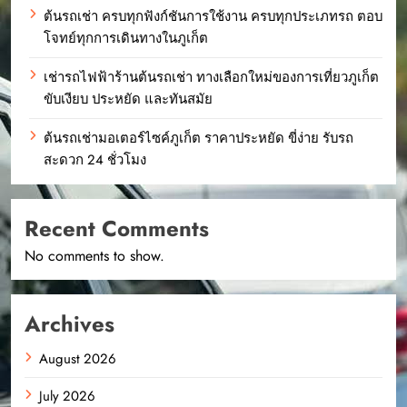
ต้นรถเช่า ครบทุกฟังก์ชันการใช้งาน ครบทุกประเภทรถ ตอบ
โจทย์ทุกการเดินทางในภูเก็ต
เช่ารถไฟฟ้าร้านต้นรถเช่า ทางเลือกใหม่ของการเที่ยวภูเก็ต
ขับเงียบ ประหยัด และทันสมัย
ต้นรถเช่ามอเตอร์ไซค์ภูเก็ต ราคาประหยัด ขี่ง่าย รับรถ
สะดวก 24 ชั่วโมง
Recent Comments
No comments to show.
Archives
August 2026
July 2026