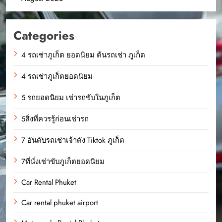
Categories
4 รถเช่าภูเก็ต ยอดนิยม ต้นรถเช่า ภูเก็ต
4 รถเช่าภูเก็ตยอดนิยม
5 รถยอดนิยม เช่ารถขับในภูเก็ต
5สิ่งที่ควรรู้ก่อนเช่ารถ
7 อันดับรถเช่าเจ้าดัง Tiktok ภูเก็ต
7ที่นั่งเช่าขับภูเก็ตยอดนิยม
Car Rental Phuket
Car rental phuket airport