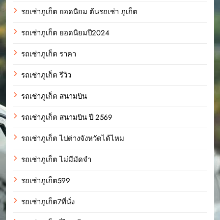
รถเช่าภูเก็ต ยอดนิยม ต้นรถเช่า ภูเก็ต
รถเช่าภูเก็ต ยอดนิยมปี2024
รถเช่าภูเก็ต ราคา
รถเช่าภูเก็ต รีวิว
รถเช่าภูเก็ต สนามบิน
รถเช่าภูเก็ต สนามบิน ปี 2569
รถเช่าภูเก็ต ไปต่างจังหวัดได้ไหม
รถเช่าภูเก็ต ไม่มีมัดจำ
รถเช่าภูเก็ต599
รถเช่าภูเก็ต7ที่นั่ง