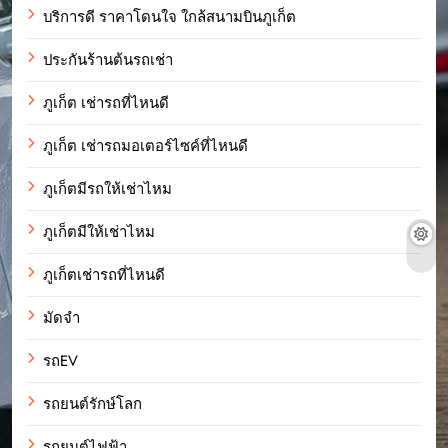
บริการดี ราคาโดนใจ ใกล้สนามบินภูเก็ต
ประกันร้านต้นรถเช่า
ภูเก็ต เช่ารถที่ไหนดี
ภูเก็ต เช่ารถมอเตอร์ไซค์ที่ไหนดี
ภูเก็ตมีรถให้เช่าไหม
ภูเก็ตมีให้เช่าไหม
ภูเก็ตเช่ารถที่ไหนดี
มัดจำ
รถEV
รถยนต์รักษ์โลก
รถยนต์ไฟฟ้า