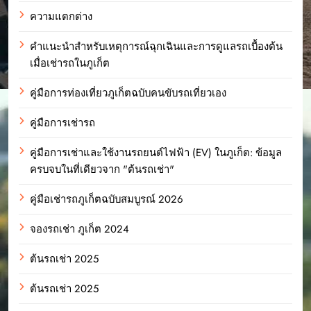
ความแตกต่าง
คำแนะนำสำหรับเหตุการณ์ฉุกเฉินและการดูแลรถเบื้องต้น
เมื่อเช่ารถในภูเก็ต
คู่มือการท่องเที่ยวภูเก็ตฉบับคนขับรถเที่ยวเอง
คู่มือการเช่ารถ
คู่มือการเช่าและใช้งานรถยนต์ไฟฟ้า (EV) ในภูเก็ต: ข้อมูล
ครบจบในที่เดียวจาก "ต้นรถเช่า"
คู่มือเช่ารถภูเก็ตฉบับสมบูรณ์ 2026
จองรถเช่า ภูเก็ต 2024
ต้นรถเช่า 2025
ต้นรถเช่า 2025