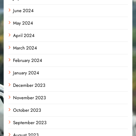
June 2024
May 2024
April 2024
March 2024
February 2024
January 2024
December 2023
November 2023
October 2023
September 2023
August 2023