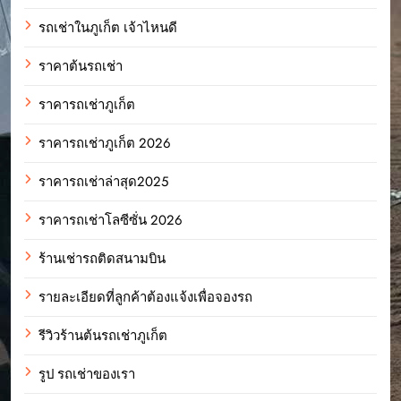
รถเช่าในภูเก็ต เจ้าไหนดี
ราคาต้นรถเช่า
ราคารถเช่าภูเก็ต
ราคารถเช่าภูเก็ต 2026
ราคารถเช่าล่าสุด2025
ราคารถเช่าโลซีซั่น 2026
ร้านเช่ารถติดสนามบิน
รายละเอียดที่ลูกค้าต้องแจ้งเพื่อจองรถ
รีวิวร้านต้นรถเช่าภูเก็ต
รูป รถเช่าของเรา