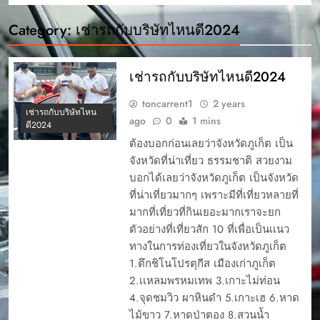
Category:
เช่ารถกับบริษัทไหนดี2024
เช่ารถกับบริษัทไหนดี2024
toncarrent1
2 years
เช่ารถกับบริษัทไหน
ago
0
1 mins
ดี2024
ต้องบอกก่อนเลยว่าจังหวัดภูเก็ต เป็น
จังหวัดที่น่าเที่ยว ธรรมชาติ สวยงาม
บอกได้เลยว่าจังหวัดภูเก็ต เป็นจังหวัด
ที่น่าเที่ยวมากๆ เพราะมีที่เที่ยวหลายที่
มากที่เที่ยวที่กินเยอะมากเราจะยก
ตัวอย่างที่เที่ยวสัก 10 ที่เพื่อเป็นเเนว
ทางในการท่องเที่ยวในจังหวัดภูเก็ต
1.ตึกชิโนโปรตุกีส เมืองเก่าภูเก็ต
2.เเหลมพรหมเทพ 3.เกาะไม่ท่อน
4.จุดชมวิว ผาหินดำ 5.เกาะเฮ 6.หาด
ไม้ขาว 7.หาดป่าตอง 8.สวนน้ำ