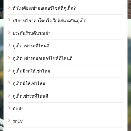
ทำไมต้องเช่ามอเตอร์ไซค์ที่ภูเก็ต?
บริการดี ราคาโดนใจ ใกล้สนามบินภูเก็ต
ประกันร้านต้นรถเช่า
ภูเก็ต เช่ารถที่ไหนดี
ภูเก็ต เช่ารถมอเตอร์ไซค์ที่ไหนดี
ภูเก็ตมีรถให้เช่าไหม
ภูเก็ตมีให้เช่าไหม
ภูเก็ตเช่ารถที่ไหนดี
มัดจำ
รถEV