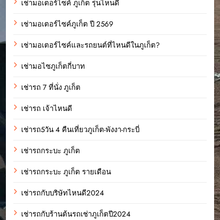
เช่ามอเตอร์ไซค์ ภูเก็ต รุ่นไหนดี
เช่ามอเตอร์ไซค์ภูเก็ต ปี 2569
เช่ามอเตอร์ไซค์และรถยนต์ที่ไหนดีในภูเก็ต?
เช่ามอไซภูเก็ตกี่บาท
เช่ารถ 7 ที่นั่ง ภูเก็ต
เช่ารถ เจ้าไหนดี
เช่ารถ5วัน 4 คืนเที่ยวภูเก็ต-พังงา-กระบี่
เช่ารถกระบะ ภูเก็ต
เช่ารถกระบะ ภูเก็ต รายเดือน
เช่ารถกับบริษัทไหนดี2024
เช่ารถกับร้านต้นรถเช่าภูเก็ตปี2024