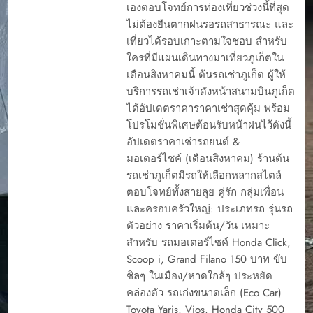
ต้นรถเช่าภูเก็ตราคา
เองตอบโจทย์การท่องเที่ยวช่วงนี้ที่สุด
บริการดี ราคาโดนใจ
ไม่ต้องยืนตากฝนรอรถสาธารณะ และ
ใกล้สนามบินภูเก็ต
เที่ยวได้รอบเกาะตามใจชอบ สำหรับ
รถเช่าภูเก็ต ราคา
ใครที่มีแผนเดินทางมาเที่ยวภูเก็ตใน
รถเช่าภูเก็ตราคาถูก
เดือนสิงหาคมนี้ ต้นรถเช่าภูเก็ต ผู้ให้
500 บาทต่อวัน
บริการรถเช่าเจ้าดังหน้าสนามบินภูเก็ต
รถเช่าสนามบินภูเก็ต
ได้อัปเดตราคาราคาเช่าสุดคุ้ม พร้อม
ราคา
โปรโมชั่นพิเศษต้อนรับหน้าฝนไว้ดังนี้
ราคาต้นรถเช่า
อัปเดตราคาเช่ารถยนต์ &
ราคารถเช่าภูเก็ต
มอเตอร์ไซค์ (เดือนสิงหาคม) ร้านต้น
รถเช่าภูเก็ตมีรถให้เลือกหลากสไตล์
ราคารถเช่าภูเก็ต
2026
ตอบโจทย์ทั้งสายลุย คู่รัก กลุ่มเพื่อน
และครอบครัวใหญ่: ประเภทรถ รุ่นรถ
ราคารถเช่า
ล่าสุด2025
ตัวอย่าง ราคาเริ่มต้น/วัน เหมาะ
ราคารถเช่าโลซีซั่น
สำหรับ รถมอเตอร์ไซค์ Honda Click,
2026
Scoop i, Grand Filano 150 บาท ขับ
สำรวจราคารถเช่า
ชิลๆ ในเมือง/หาดใกล้ๆ ประหยัด
ภูเก็ต เดือนมิถุนายน
คล่องตัว รถเก๋งขนาดเล็ก (Eco Car)
เช่ารถภูเก็ต ราคา
Toyota Yaris, Vios, Honda City 500