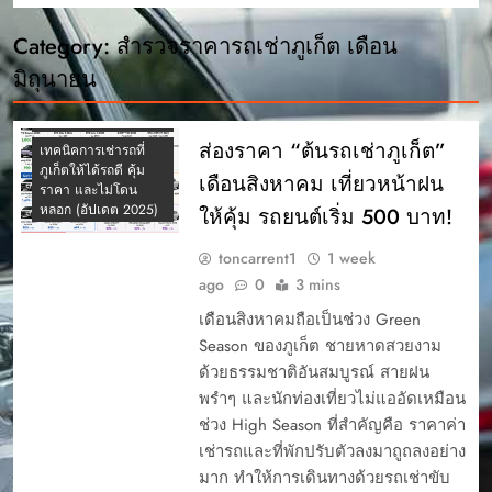
599
Category:
สำรวจราคารถเช่าภูเก็ต เดือน
เช่ารถยนต์ ภูเก็ตราคา
ถูก
มิถุนายน
เช่ารถรายเดือน ภูเก็ต
ราคา
ส่องราคา “ต้นรถเช่าภูเก็ต”
เทคนิคการเช่ารถที่
ภูเก็ตให้ได้รถดี คุ้ม
เดือนสิงหาคม เที่ยวหน้าฝน
ราคา และไม่โดน
หลอก (อัปเดต 2025)
ให้คุ้ม รถยนต์เริ่ม 500 บาท!
toncarrent1
1 week
ago
0
3 mins
เดือนสิงหาคมถือเป็นช่วง Green
Season ของภูเก็ต ชายหาดสวยงาม
ด้วยธรรมชาติอันสมบูรณ์ สายฝน
พรำๆ และนักท่องเที่ยวไม่แออัดเหมือน
ช่วง High Season ที่สำคัญคือ ราคาค่า
เช่ารถและที่พักปรับตัวลงมาถูถลงอย่าง
มาก ทำให้การเดินทางด้วยรถเช่าขับ