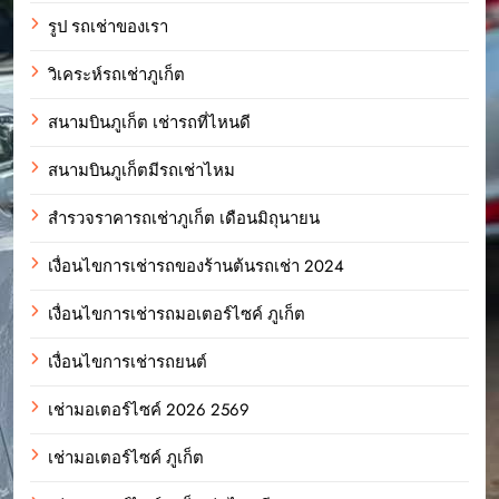
รูป รถเช่าของเรา
วิเคระห์รถเช่าภูเก็ต
สนามบินภูเก็ต เช่ารถที่ไหนดี
สนามบินภูเก็ตมีรถเช่าไหม
สำรวจราคารถเช่าภูเก็ต เดือนมิถุนายน
เงื่อนไขการเช่ารถของร้านต้นรถเช่า 2024
เงื่อนไขการเช่ารถมอเตอร์ไซค์ ภูเก็ต
เงื่อนไขการเช่ารถยนต์
เช่ามอเตอร์ไซค์ 2026 2569
เช่ามอเตอร์ไซค์ ภูเก็ต