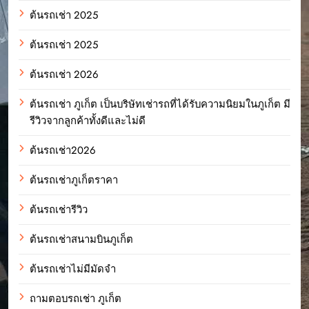
ต้นรถเช่า 2025
ต้นรถเช่า 2025
ต้นรถเช่า 2026
ต้นรถเช่า ภูเก็ต เป็นบริษัทเช่ารถที่ได้รับความนิยมในภูเก็ต มี
รีวิวจากลูกค้าทั้งดีและไม่ดี
ต้นรถเช่า2026
ต้นรถเช่าภูเก็ตราคา
ต้นรถเช่ารีวิว
ต้นรถเช่าสนามบินภูเก็ต
ต้นรถเช่าไม่มีมัดจำ
ถามตอบรถเช่า ภูเก็ต