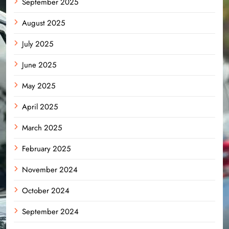
September 2025
August 2025
July 2025
June 2025
May 2025
April 2025
March 2025
February 2025
November 2024
October 2024
September 2024