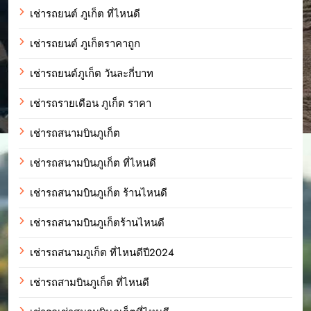
เช่ารถยนต์ ภูเก็ต ที่ไหนดี
เช่ารถยนต์ ภูเก็ตราคาถูก
เช่ารถยนต์ภูเก็ต วันละกี่บาท
เช่ารถรายเดือน ภูเก็ต ราคา
เช่ารถสนามบินภูเก็ต
เช่ารถสนามบินภูเก็ต ที่ไหนดี
เช่ารถสนามบินภูเก็ต ร้านไหนดี
เช่ารถสนามบินภูเก็ตร้านไหนดี
เช่ารถสนามภูเก็ต ที่ไหนดีปี2024
เช่ารถสามบินภูเก็ต ที่ไหนดี