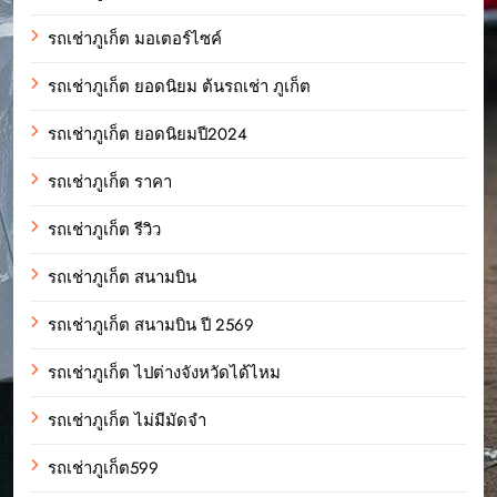
รถเช่าภูเก็ต มอเตอร์ไซค์
รถเช่าภูเก็ต ยอดนิยม ต้นรถเช่า ภูเก็ต
รถเช่าภูเก็ต ยอดนิยมปี2024
รถเช่าภูเก็ต ราคา
รถเช่าภูเก็ต รีวิว
รถเช่าภูเก็ต สนามบิน
รถเช่าภูเก็ต สนามบิน ปี 2569
รถเช่าภูเก็ต ไปต่างจังหวัดได้ไหม
รถเช่าภูเก็ต ไม่มีมัดจำ
รถเช่าภูเก็ต599