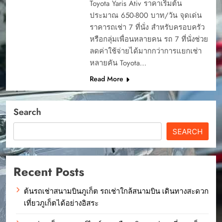
Toyota Yaris Ativ ราคาเริ่มต้น
ประมาณ 650-800 บาท/วัน จุดเด่น
ราคารถเช่า 7 ที่นั่ง สำหรับครอบครัว
หรือกลุ่มเพื่อนหลายคน รถ 7 ที่นั่งช่วย
ลดค่าใช้จ่ายได้มากกว่าการแยกเช่า
หลายคัน Toyota…
Read More
Search
SEARCH
Recent Posts
ต้นรถเช่าสนามบินภูเก็ต รถเช่าใกล้สนามบิน เดินทางสะดวก
เที่ยวภูเก็ตได้อย่างอิสระ