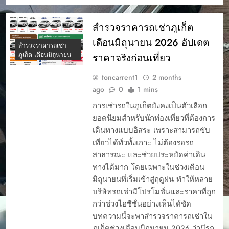
สำรวจราคารถเช่าภูเก็ต
เดือนมิถุนายน 2026 อัปเดต
สำรวจราคารถเช่า
ภูเก็ต เดือนมิถุนายน
ราคาจริงก่อนเที่ยว
toncarrent1
2 months
ago
0
1 mins
การเช่ารถในภูเก็ตยังคงเป็นตัวเลือก
ยอดนิยมสำหรับนักท่องเที่ยวที่ต้องการ
เดินทางแบบอิสระ เพราะสามารถขับ
เที่ยวได้ทั่วทั้งเกาะ ไม่ต้องรอรถ
สาธารณะ และช่วยประหยัดค่าเดิน
ทางได้มาก โดยเฉพาะในช่วงเดือน
มิถุนายนที่เริ่มเข้าสู่ฤดูฝน ทำให้หลาย
บริษัทรถเช่ามีโปรโมชั่นและราคาที่ถูก
กว่าช่วงไฮซีซั่นอย่างเห็นได้ชัด
บทความนี้จะพาสำรวจราคารถเช่าใน
ภูเก็ตช่วงเดือนมิถุนายน 2026 ว่ามีรถ