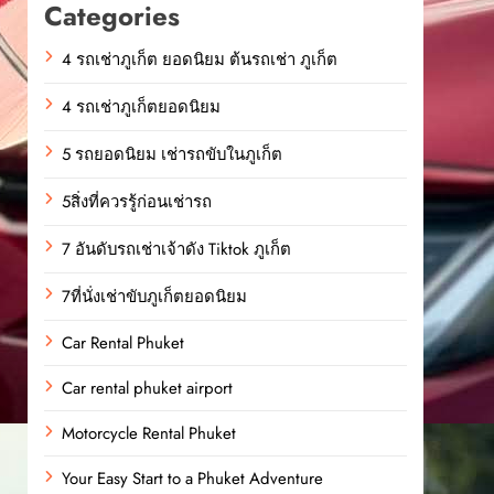
Categories
4 รถเช่าภูเก็ต ยอดนิยม ต้นรถเช่า ภูเก็ต
4 รถเช่าภูเก็ตยอดนิยม
5 รถยอดนิยม เช่ารถขับในภูเก็ต
5สิ่งที่ควรรู้ก่อนเช่ารถ
7 อันดับรถเช่าเจ้าดัง Tiktok ภูเก็ต
7ที่นั่งเช่าขับภูเก็ตยอดนิยม
Car Rental Phuket
Car rental phuket airport
Motorcycle Rental Phuket
Your Easy Start to a Phuket Adventure