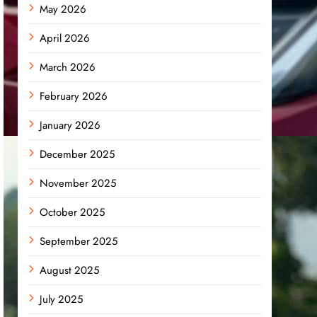
May 2026
April 2026
March 2026
February 2026
January 2026
December 2025
November 2025
October 2025
September 2025
August 2025
July 2025