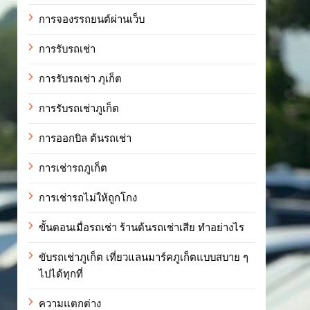
การจองรรถยนต์ผ่านเว็บ
การรับรถเช่า
การรับรถเช่า ภุเก็ต
การรับรถเช่าภูเก็ต
การออกบิล ต้นรถเช่า
การเช่ารถภูเก็ต
การเช่ารถไม่ให้ถูกโกง
ขั้นตอนเมื่อรถเช่า ร้านต้นรถเช่าเสีย ทำอย่างไร
ขับรถเช่าภูเก็ต เที่ยวแลนมาร์คภูเก็ตแบบสบาย ๆ
ไปได้ทุกที่
ความแตกต่าง