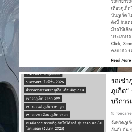
รถสาธารณะ
เที่ยวภูเก็
บินภูเก็ต 
ดังนี้ อัป
ต้นรถเช่าภูเก็ตราคา
มีรถให้เลื
บริการดี ราคาโดนใจ ใกล้สนามบินภูเก็ต
ประเภทรถ ร
รถเช่าภูเก็ต ราคา
Click, Sco
รถเช่าภูเก็ตราคาถูก 500 บาทต่อวัน
คล่องตัว ร
รถเช่าสนามบินภูเก็ต ราคา
ราคาต้นรถเช่า
Read More
ราคารถเช่าภูเก็ต
ราคารถเช่าภูเก็ต 2026
ราคารถเช่าล่าสุด2025
รถเช่าภ
ราคารถเช่าโลซีซั่น 2026
ภูเก็ต”
สำรวจราคารถเช่าภูเก็ต เดือนมิถุนายน
เช่ารถภูเก็ต ราคา 599
บริการ
เช่ารถยนต์ ภูเก็ตราคาถูก
toncarre
เช่ารถรายเดือน ภูเก็ต ราคา
จังหวัดภูเ
เทคนิคการเช่ารถที่ภูเก็ตให้ได้รถดี คุ้มราคา และไม่
โดนหลอก (อัปเดต 2025)
อันดับต้น 