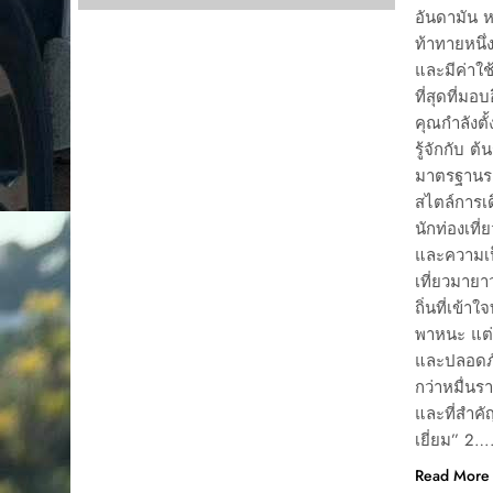
อันดามัน ห
ท้าทายหนึ
และมีค่าใช้
ที่สุดที่ม
คุณกำลังตั
รู้จักกับ ต้
มาตรฐานระ
สไตล์การเด
นักท่องเที่
และความเป็
เที่ยวมาย
ถิ่นที่เข้
พาหนะ แต่ค
และปลอดภั
กว่าหมื่นร
และที่สำคั
เยี่ยม” 2…
Read More