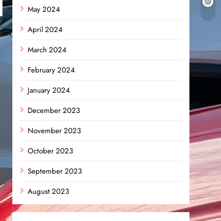
May 2024
April 2024
March 2024
February 2024
January 2024
December 2023
November 2023
October 2023
September 2023
August 2023