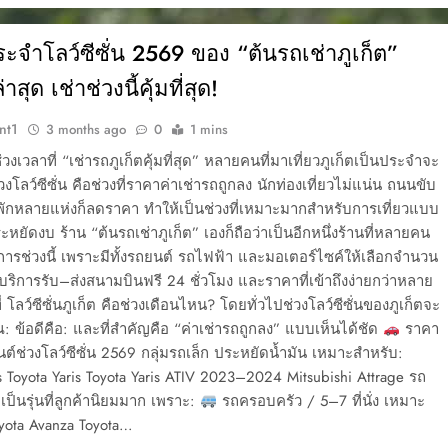
ะจำโลว์ซีซั่น 2569 ของ “ต้นรถเช่าภูเก็ต”
าสุด เช่าช่วงนี้คุ้มที่สุด!
nt1
3 months ago
0
1 mins
วงเวลาที่ “เช่ารถภูเก็ตคุ้มที่สุด” หลายคนที่มาเที่ยวภูเก็ตเป็นประจำจะ
 ช่วงโลว์ซีซั่น คือช่วงที่ราคาค่าเช่ารถถูกลง นักท่องเที่ยวไม่แน่น ถนนขับ
่พักหลายแห่งก็ลดราคา ทำให้เป็นช่วงที่เหมาะมากสำหรับการเที่ยวแบบ
หยัดงบ ร้าน “ต้นรถเช่าภูเก็ต” เองก็ถือว่าเป็นอีกหนึ่งร้านที่หลายคน
ิการช่วงนี้ เพราะมีทั้งรถยนต์ รถไฟฟ้า และมอเตอร์ไซค์ให้เลือกจำนวน
ริการรับ–ส่งสนามบินฟรี 24 ชั่วโมง และราคาที่เข้าถึงง่ายกว่าหลาย
ี่ โลว์ซีซั่นภูเก็ต คือช่วงเดือนไหน? โดยทั่วไปช่วงโลว์ซีซั่นของภูเก็ตจะ
: ข้อดีคือ: และที่สำคัญคือ “ค่าเช่ารถถูกลง” แบบเห็นได้ชัด
ราคา
นต์ช่วงโลว์ซีซั่น 2569 กลุ่มรถเล็ก ประหยัดน้ำมัน เหมาะสำหรับ:
s Toyota Yaris Toyota Yaris ATIV 2023–2024 Mitsubishi Attrage รถ
ว่าเป็นรุ่นที่ลูกค้านิยมมาก เพราะ:
รถครอบครัว / 5–7 ที่นั่ง เหมาะ
yota Avanza Toyota…