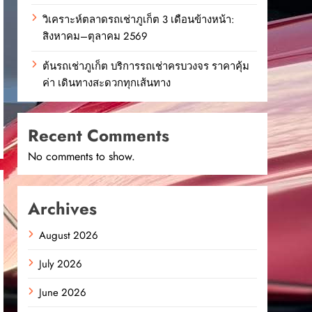
วิเคราะห์ตลาดรถเช่าภูเก็ต 3 เดือนข้างหน้า:
สิงหาคม–ตุลาคม 2569
ต้นรถเช่าภูเก็ต บริการรถเช่าครบวงจร ราคาคุ้ม
ค่า เดินทางสะดวกทุกเส้นทาง
Recent Comments
No comments to show.
Archives
August 2026
July 2026
June 2026