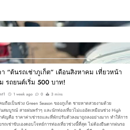
า “ต้นรถเช่าภูเก็ต” เดือนสิงหาคม เที่ยวหน้า
้ม รถยนต์เริ่ม 500 บาท!
nt1
1 week ago
0
3 mins
าคมถือเป็นช่วง Green Season ของภูเก็ต ชายหาดสวยงามด้วย
ันสมบูรณ์ สายฝนพรำๆ และนักท่องเที่ยวไม่แออัดเหมือนช่วง High
สำคัญคือ ราคาค่าเช่ารถและที่พักปรับตัวลงมาถูถลงอย่างมาก ทำให้การ
ยรถเช่าขับเองตอบโจทย์การท่องเที่ยวช่วงนี้ที่สุด ไม่ต้องยืนตากฝนรอ