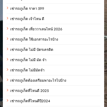
เช่ารถภูเก็ต ราคา 599
เช่ารถภูเก็ต เจ้าไหน ดี
เช่ารถภูเก็ต เที่ยววาเลนไทน์ 2026
เช่ารถภูเก็ต ใช้เอกสารอะไรบ้าง
เช่ารถภูเก็ต ไม่มี บัตรเครดิต
เช่ารถภูเก็ต ไม่มี มัด จํา
เช่ารถภูเก็ต ไม่มีมัดจำ
เช่ารถภูเก็ตต้องเตรียมพาอะไรไปบ้าง
เช่ารถภูเก็ตที่ไหนดี 2025
เช่ารถภูเก็ตที่ไหนดีปี2024