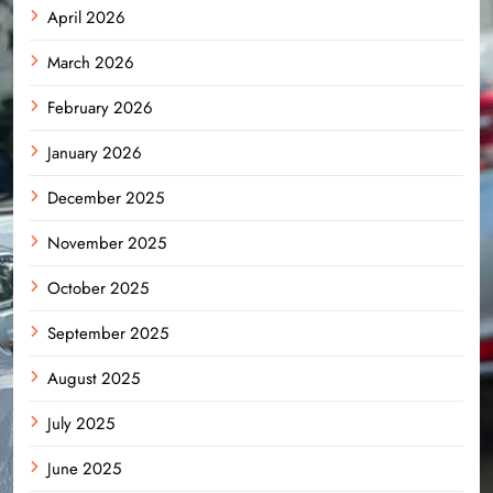
April 2026
March 2026
February 2026
January 2026
December 2025
November 2025
October 2025
September 2025
August 2025
July 2025
June 2025