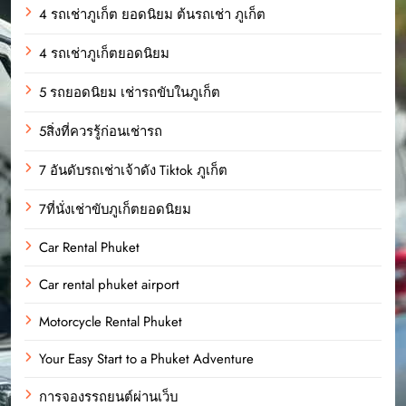
4 รถเช่าภูเก็ต ยอดนิยม ต้นรถเช่า ภูเก็ต
4 รถเช่าภูเก็ตยอดนิยม
5 รถยอดนิยม เช่ารถขับในภูเก็ต
5สิ่งที่ควรรู้ก่อนเช่ารถ
7 อันดับรถเช่าเจ้าดัง Tiktok ภูเก็ต
7ที่นั่งเช่าขับภูเก็ตยอดนิยม
Car Rental Phuket
Car rental phuket airport
Motorcycle Rental Phuket
Your Easy Start to a Phuket Adventure
การจองรรถยนต์ผ่านเว็บ