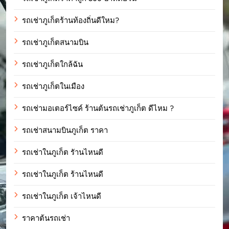
รถเช่าภูเก็ตร้านท้องถิ่นดีใหม?
รถเช่าภูเก็ตสนามบิน
รถเช่าภูเก็ตใกล้ฉัน
รถเช่าภูเก็ตในเมือง
รถเช่ามอเตอร์ไซค์ ร้านต้นรถเช่าภูเก็ต ดีไหม ?
รถเช่าสนามบินภูเก็ต ราคา
รถเช่าในภูเก็ต รัานไหนดี
รถเช่าในภูเก็ต ร้านไหนดี
รถเช่าในภูเก็ต เจ้าไหนดี
ราคาต้นรถเช่า