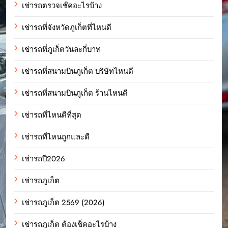
เช่ารถตรวจเช๊คอะไรบ้าง
เช่ารถที่จังหวัดภูเก็ตที่ไหนดี
เช่ารถที่ภูเก็ตวันละกี่บาท
เช่ารถที่สนามบินภูเก็ต บริษัทไหนดี
เช่ารถที่สนามบินภูเก็ต ร้านไหนดี
เช่ารถที่ไหนดีที่สุด
เช่ารถที่ไหนถูกและดี
เช่ารถปี2026
เช่ารถภูเก็ต
เช่ารถภูเก็ต 2569 (2026)
เช่ารถภูเก็ต ต้องเช็คอะไรบ้าง