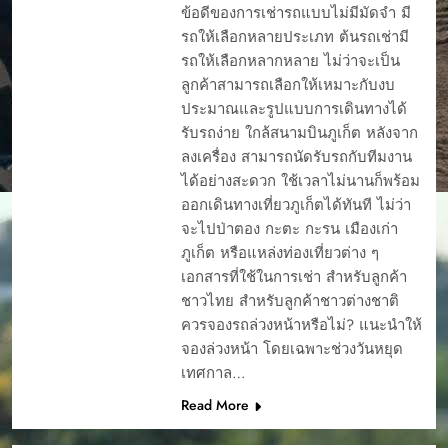
ข้อดีของการเช่ารถแบบไม่มีมัดจำ มี
รถให้เลือกหลายประเภท ต้นรถเช่ามี
รถให้เลือกหลากหลาย ไม่ว่าจะเป็น
ลูกค้าสามารถเลือกให้เหมาะกับงบ
ประมาณและรูปแบบการเดินทางได้
รับรถง่าย ใกล้สนามบินภูเก็ต หลังจาก
ลงเครื่อง สามารถนัดรับรถกับทีมงาน
ได้อย่างสะดวก ใช้เวลาไม่นานก็พร้อม
ออกเดินทางเที่ยวภูเก็ตได้ทันที ไม่ว่า
จะไปป่าตอง กะตะ กะรน เมืองเก่า
ภูเก็ต หรือแหล่งท่องเที่ยวต่าง ๆ
เอกสารที่ใช้ในการเช่า สำหรับลูกค้า
ชาวไทย สำหรับลูกค้าชาวต่างชาติ
ควรจองรถล่วงหน้าหรือไม่? แนะนำให้
จองล่วงหน้า โดยเฉพาะช่วงวันหยุด
เทศกาล…
Read More