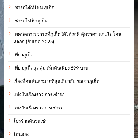
เช่ารถได้ที่ไหน ภูเก็ต
เช่ารถไฟฟ้าภูเก็ต
เทคนิคการเช่ารถที่ภูเก็ตให้ได้รถดี คุ้มราคา และไม่โดน
หลอก (อัปเดต 2025)
เที่ยวภูเก็ต
เที่ยวภูเก็ตสุดคุ้ม เริ่มต้นเพียง 599 บาท!
เรื่องที่คนค้นหามากที่สุดเกี่ยวกับ รถเช่าภูเก็ต
เเบ่งปันเรื่องราว การเช่ารถ
เเบ่งปันเรื่องราวการเช่ารถ
โปรร้านต้นรถเช่า
โอนจอง