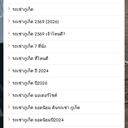
รถเช่าภูเก็ต
รถเช่าภูเก็ต 2569 (2026)
รถเช่าภูเก็ต 2569 เจ้าไหนดี?
รถเช่าภูเก็ต 7 ที่นั่ง
รถเช่าภูเก็ต ที่ไหนดี
รถเช่าภูเก็ต ปี 2024
รถเช่าภูเก็ต ปี2026
รถเช่าภูเก็ต มอเตอร์ไซค์
รถเช่าภูเก็ต ยอดนิยม ต้นรถเช่า ภูเก็ต
รถเช่าภูเก็ต ยอดนิยมปี2024