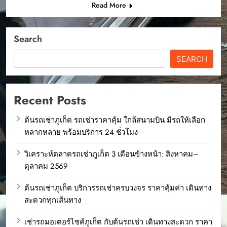
Read More
Search
SEARCH
Recent Posts
ต้นรถเช่าภูเก็ต รถเช่าราคาคุ้ม ใกล้สนามบิน มีรถให้เลือก
หลากหลาย พร้อมบริการ 24 ชั่วโมง
วิเคราะห์ตลาดรถเช่าภูเก็ต 3 เดือนข้างหน้า: สิงหาคม–
ตุลาคม 2569
ต้นรถเช่าภูเก็ต บริการรถเช่าครบวงจร ราคาคุ้มค่า เดินทาง
สะดวกทุกเส้นทาง
เช่ารถมอเตอร์ไซค์ภูเก็ต กับต้นรถเช่า เดินทางสะดวก ราคา