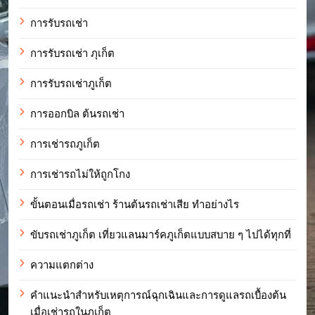
การรับรถเช่า
การรับรถเช่า ภุเก็ต
การรับรถเช่าภูเก็ต
การออกบิล ต้นรถเช่า
การเช่ารถภูเก็ต
การเช่ารถไม่ให้ถูกโกง
ขั้นตอนเมื่อรถเช่า ร้านต้นรถเช่าเสีย ทำอย่างไร
ขับรถเช่าภูเก็ต เที่ยวแลนมาร์คภูเก็ตแบบสบาย ๆ ไปได้ทุกที่
ความแตกต่าง
คำแนะนำสำหรับเหตุการณ์ฉุกเฉินและการดูแลรถเบื้องต้น
เมื่อเช่ารถในภูเก็ต