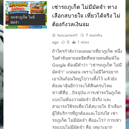
เช่ารถภูเก็ต ไม่มีมัดจำ ทาง
เลือกสบายใจ เที่ยวได้จริง ไม่
รถเช่าภูเก็ต ไม่มี
มัดจำ
ต้องกังวลเงินจม
toncarrent1
7 months
ago
0
1 mins
ถ้าใครกำลังวางแผนมาเที่ยวภูเก็ต หนึ่ง
ในคำค้นหายอดฮิตที่หลายคนพิมพ์ใน
Google ต้องมีคำว่า “เช่ารถภูเก็ต ไม่มี
มัดจำ” แน่นอน เพราะไม่มีใครอยาก
เอาเงินก้อนใหญ่ไปวางทิ้งไว้ แล้วยัง
ต้องมาลุ้นอีกว่าจะได้คืนครบไหม
ข่าวดีคือ…ปัจจุบัน การเช่ารถในภูเก็ต
แบบไม่ต้องวางมัดจำ มีจริง และ
สามารถใช้รถเที่ยวได้สบายใจ ถ้าเลือก
ผู้ให้บริการที่ถูกต้องและโปร่งใส เช่า
รถภูเก็ต ไม่มีมัดจำ คืออะไร? การเช่า
รถแบบไม่มีมัดจำ คือ เหมาะมาก