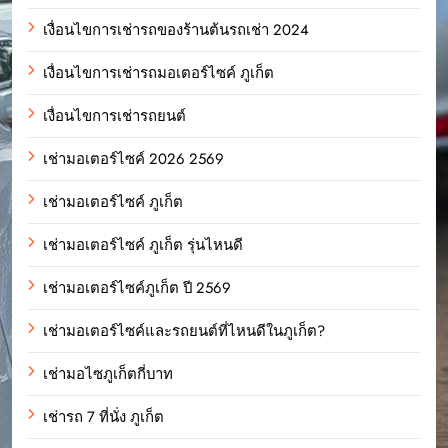
เงื่อนไขการเช่ารถของร้านต้นรถเช่า 2024
เงื่อนไขการเช่ารถมอเตอร์ไซค์ ภูเก็ต
เงื่อนไขการเช่ารถยนต์
เช่ามอเตอร์ไซค์ 2026 2569
เช่ามอเตอร์ไซค์ ภูเก็ต
เช่ามอเตอร์ไซค์ ภูเก็ต รุ่นไหนดี
เช่ามอเตอร์ไซค์ภูเก็ต ปี 2569
เช่ามอเตอร์ไซค์และรถยนต์ที่ไหนดีในภูเก็ต?
เช่ามอไซภูเก็ตกี่บาท
เช่ารถ 7 ที่นั่ง ภูเก็ต