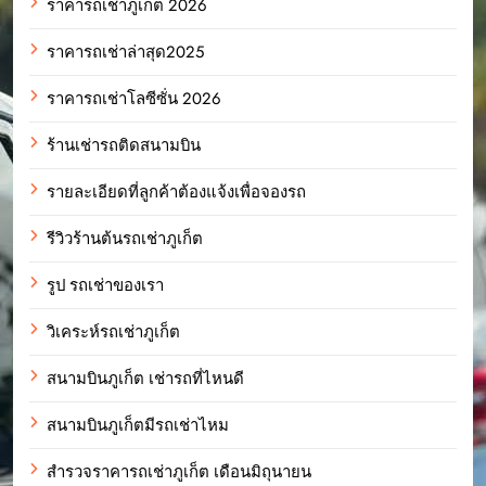
ราคารถเช่าภูเก็ต 2026
ราคารถเช่าล่าสุด2025
ราคารถเช่าโลซีซั่น 2026
ร้านเช่ารถติดสนามบิน
รายละเอียดที่ลูกค้าต้องแจ้งเพื่อจองรถ
รีวิวร้านต้นรถเช่าภูเก็ต
รูป รถเช่าของเรา
วิเคระห์รถเช่าภูเก็ต
สนามบินภูเก็ต เช่ารถที่ไหนดี
สนามบินภูเก็ตมีรถเช่าไหม
สำรวจราคารถเช่าภูเก็ต เดือนมิถุนายน