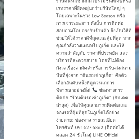
ร้านต้นรถเช่ามักมีโปรโมชั่นพิเศษหรือ
ไหม ?
เรทราคาที่ยืดหยุ่นกว่าบริษัทใหญ่ ๆ
รถเช่าสนามบินภูเก็ต
โดยเฉพาะในช่วง Low Season หรือ
ราคา
การเช่าระยะยาว ดังนั้น การติดต่อ
รถเช่าในภูเก็ต รัาน
ไหนดี
สอบถามโดยตรงกับร้านค้า จึงเป็นวิธีที่
ช่วยให้ได้ราคาดีที่สุดและคุ้มที่สุด หาก
รถเช่าในภูเก็ต ร้าน
ไหนดี
คุณกำลังวางแผนทริปภูเก็ต และให้
ความสำคัญกับ ราคาที่ประหยัด และ
รถเช่าในภูเก็ต เจ้า
ไหนดี
บริการที่สะดวกสบาย โดยที่ไม่ต้อง
ราคารถเช่า
กังวลเรื่องค่ามัดจำหรือการรับ-ส่งสนาม
ล่าสุด2025
บินที่ยุ่งยาก “ต้นรถเช่าภูเก็ต” คือตัว
รายละเอียดที่ลูกค้า
เลือกอันดับหนึ่งที่คู่ควรแก่การ
ต้องแจ้งเพื่อจองรถ
CAR RENTAL
พิจารณาอย่างยิ่ง!
ช่องทางการ
PHUKET
รีวิวร้านต้นรถเช่า
ติดต่อ “ร้านต้นรถเช่าภูเก็ต” (อัปเดต
ภูเก็ต
YOUR EASY START
ล่าสุด) เพื่อให้คุณสามารถติดต่อและ
TO A PHUKET
รูป รถเช่าของเรา
จองรถที่คุ้มที่สุดในภูเก็ตได้อย่าง
ADVENTURE
สนามบินภูเก็ต เช่ารถ
ง่ายดาย: ช่องทาง รายละเอียด
การจองรรถยนต์ผ่าน
ที่ไหนดี
โทรศัพท์ 091-527-6862 (ติดต่อได้
เว็บ
สนามบินภูเก็ตมีรถเช่า
ตลอด 24 ชั่วโมง) LINE Official
การรับรถเช่า
ไหม