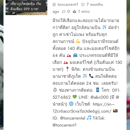
5 รถยอดนิยม เช่ารถ
ขั้นตอนเมื่อรถเช่า
เที่ยวภูเก็ตสุดคุ้ม เริ่ม
toncarrent1
7 months
ขับในภูเก็ต
ร้านต้นรถเช่าเสีย ทำ
ต้นเพียง 599 บาท!
ago
0
1 mins
อย่างไร
CAR RENTAL
PHUKET
ขับรถเช่าภูเก็ต เที่ยว
มีรถให้เลือกและสอบถามได้มากมาย
แลนมาร์คภูเก็ตแบบ
กว่าที่คิด! อยู่ใกล้สนามบิน
มัดจำ
YOUR EASY START
สบาย ๆ ไปได้ทุกที่
TO A PHUKET
ถูก ค่าเช่าไม่แพง พร้อมรับทุก
ADVENTURE
คู่มือการเช่ารถ
สถานการณ์
ปัจจุบันเรามีรถยนต์
การจองรรถยนต์ผ่าน
ต้นรถเช่า 2025
ทั้งหมด 140 คัน และมอเตอร์ไซค์อีก
เว็บ
ต้นรถเช่า 2025
64 คัน
ประเภทรถยนต์ที่มีให้
4 รถเช่าภูเก็ต ยอด
การรับรถเช่า
เลือก
มอเตอร์ไซค์ (เริ่มต้นแค่ 150
ต้นรถเช่า ภูเก็ต เป็น
นิยม ต้นรถเช่า ภูเก็ต
การรับรถเช่า ภุเก็ต
บริษัทเช่ารถที่ได้รับ
บาท!)
พิกัด: ตรงข้ามสนามบิน
4 รถเช่าภูเก็ตยอด
ความนิยมในภูเก็ต มี
การออกบิล ต้นรถเช่า
นิยม
นานาชาติภูเก็ต
สนใจติดต่อ
รีวิวจากลูกค้าทั้งดีและ
สอบถามได้ตลอด 24 ชม. เลยครับ!
ไม่ดี
การเช่ารถภูเก็ต
5 รถยอดนิยม เช่ารถ
ขับในภูเก็ต
ช่องทางการติดต่อ:
โทร: 091-
ภูเก็ตมีรถให้เช่าไหม
ขั้นตอนเมื่อรถเช่า
527-6862
LINE: @abc000 (มี @
ร้านต้นรถเช่าเสีย ทำ
5สิ่งที่ควรรู้ก่อนเช่ารถ
ภูเก็ตเช่ารถที่ไหนดี
อย่างไร
นำหน้า)
เว็บไซต์: https://xn–
7 อันดับรถเช่าเจ้าดัง
มัดจำ
รถEV
ขับรถเช่าภูเก็ต เที่ยว
TIKTOK ภูเก็ต
12cr6accr5cva1lzctde6gij.com/
แลนมาร์คภูเก็ตแบบ
รถเช่าพัทลุง
IG: @toncarrental
TikTok:
7ที่นั่งเช่าขับภูเก็ตยอด
สบาย ๆ ไปได้ทุกที่
รถเช่าภูเก็ต
นิยม
@toncarrent1
ความแตกต่าง