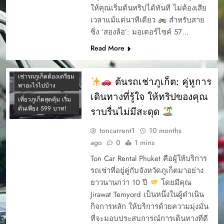
เจ้าไหนดี
ให้คุณเริ่มต้นทริปได้ทันที ไม่ต้องเสีย
เวลาแม้แต่นาทีเดียว
สำหรับสาย
รถเช่าพัทลุง
ซิ่ง ‘สองล้อ’: มอเตอร์ไซค์ 57…
รถเช่าภูเก็ต
Read More
รถเช่าภูเก็ต 7 ที่นั่ง
รถเช่าภูเก็ต ที่ไหนดี
เช่ารถภูเก็ตต้องเตรียม
ต้นรถเช่าภูเก็ต: คู่หูการ
พาอะไรไปบ้าง
เดินทางที่รู้ใจ ให้ทริปของคุณ
เที่ยวภูเก็ตสุดคุ้ม เริ่ม
ต้นเพียง 599 บาท!
ราบรื่นไม่มีสะดุด
toncarrent1
10 months
ago
0
1 mins
Ton Car Rental Phuket คือผู้ให้บริการ
รถเช่าที่อยู่คู่กับจังหวัดภูเก็ตมาอย่าง
ยาวนานกว่า 10 ปี
โดยมีคุณ
Jirawat Temyord เป็นหนึ่งในผู้ดำเนิน
กิจการหลัก ให้บริการด้วยความมุ่งมั่น
ที่จะมอบประสบการณ์การเดินทางที่ดี