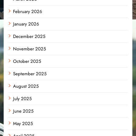
February 2026
January 2026
December 2025
November 2025
October 2025
September 2025
August 2025
July 2025
June 2025
May 2025
April 2025