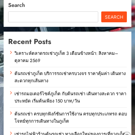
Search
SEARCH
Recent Posts
วิเคราะห์ตลาดรถเช่าภูเก็ต 3 เดือนข้างหน้า: สิงหาคม–
ตุลาคม 2569
ต้นรถเช่าภูเก็ต บริการรถเช่าครบวงจร ราคาคุ้มค่า เดินทาง
สะดวกทุกเส้นทาง
เช่ารถมอเตอร์ไซค์ภูเก็ต กับต้นรถเช่า เดินทางสะดวก ราคา
ประหยัด เริ่มต้นเพียง 150 บาท/วัน
ต้นรถเช่า ครบทุกฟังก์ชันการใช้งาน ครบทุกประเภทรถ ตอบ
โจทย์ทุกการเดินทางในภูเก็ต
เช่ารถไฟฟ้าร้านต้นรถเช่า ทางเลือกใหม่ของการเที่ยวภูเก็ต