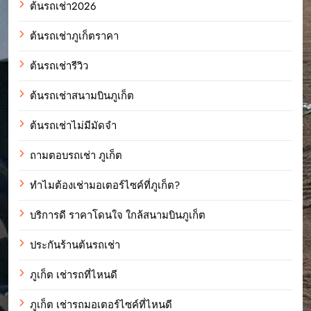
ต้นรถเช่า2026
ต้นรถเช่าภูเก็ตราคา
ต้นรถเช่ารีวิว
ต้นรถเช่าสนามบินภูเก็ต
ต้นรถเช่าไม่มีมัดจำ
ถามตอบรถเช่า ภูเก็ต
ทำไมต้องเช่ามอเตอร์ไซค์ที่ภูเก็ต?
บริการดี ราคาโดนใจ ใกล้สนามบินภูเก็ต
ประกันร้านต้นรถเช่า
ภูเก็ต เช่ารถที่ไหนดี
ภูเก็ต เช่ารถมอเตอร์ไซค์ที่ไหนดี