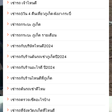
เช่ารถ เจ้าไหนดี
เช่ารถ5วัน 4 คืนเที่ยวภูเก็ต-พังงา-กระบี่
เช่ารถกระบะ ภูเก็ต
เช่ารถกระบะ ภูเก็ต รายเดือน
เช่ารถกับบริษัทไหนดี2024
เช่ารถกับร้านต้นรถเช่าภูเก็ตปี2024
เช่ารถกับร้านอะไรดี ปี2024
เช่ารถกับร้านไหนดีที่ภูเก็ต
เช่ารถต้นรถเช่าดีไหม
เช่ารถตรวจเช๊คอะไรบ้าง
เช่ารถที่จังหวัดภูเก็ตที่ไหนดี