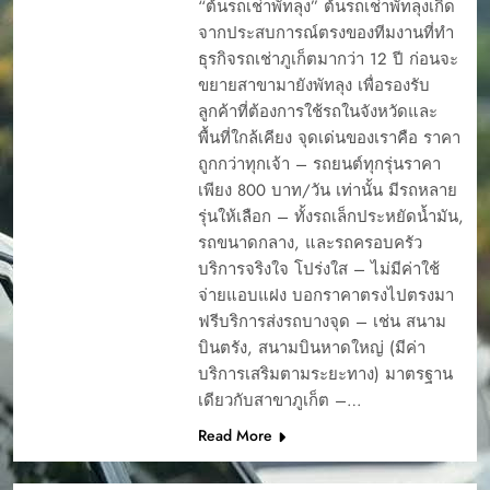
“ต้นรถเช่าพัทลุง” ต้นรถเช่าพัทลุงเกิด
จากประสบการณ์ตรงของทีมงานที่ทำ
ธุรกิจรถเช่าภูเก็ตมากว่า 12 ปี ก่อนจะ
ขยายสาขามายังพัทลุง เพื่อรองรับ
ลูกค้าที่ต้องการใช้รถในจังหวัดและ
พื้นที่ใกล้เคียง จุดเด่นของเราคือ ราคา
ถูกกว่าทุกเจ้า – รถยนต์ทุกรุ่นราคา
เพียง 800 บาท/วัน เท่านั้น มีรถหลาย
รุ่นให้เลือก – ทั้งรถเล็กประหยัดน้ำมัน,
รถขนาดกลาง, และรถครอบครัว
บริการจริงใจ โปร่งใส – ไม่มีค่าใช้
จ่ายแอบแฝง บอกราคาตรงไปตรงมา
ฟรีบริการส่งรถบางจุด – เช่น สนาม
บินตรัง, สนามบินหาดใหญ่ (มีค่า
บริการเสริมตามระยะทาง) มาตรฐาน
เดียวกับสาขาภูเก็ต –…
Read More