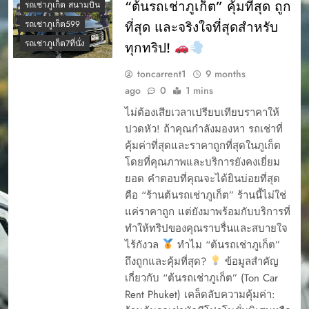
“ต้นรถเช่าภูเก็ต” คุ้มที่สุด ถูก
รถเช่าภูเก็ต สนามบิน
ต้นรถเช่า ภูเก็ต
ที่สุด และจริงใจที่สุดสำหรับ
รถเช่าภูเก็ต599
รถเช่าภูเก็ต ยอดนิยม
ปี2024
รถเช่าภูเก็ต7ที่นั่ง
ทุกทริป!
รถเช่าภูเก็ต ราคา
toncarrent1
9 months
รถเช่าภูเก็ต รีวิว
ago
0
1 mins
รถเช่าภูเก็ต สนามบิน
ไม่ต้องเสียเวลาเปรียบเทียบราคาให้
รถเช่าภูเก็ต599
ปวดหัว! ถ้าคุณกำลังมองหา รถเช่าที่
รถเช่าภูเก็ต7ที่นั่ง
คุ้มค่าที่สุดและราคาถูกที่สุดในภูเก็ต
รถเช่าภูเก็ตยอดนิยม
โดยที่คุณภาพและบริการยังคงเยี่ยม
ปี 2024
ยอด คำตอบที่คุณจะได้ยินบ่อยที่สุด
รถเช่าภูเก็ตราคาถูก
คือ “ร้านต้นรถเช่าภูเก็ต” ร้านนี้ไม่ใช่
500 บาทต่อวัน
แค่ราคาถูก แต่ยังมาพร้อมกับบริการที่
รถเช่าภูเก็ตร้านท้อง
ทำให้ทริปของคุณราบรื่นและสบายใจ
ถิ่นดีใหม?
ไร้กังวล
ทำไม “ต้นรถเช่าภูเก็ต”
รถเช่าภูเก็ตสนามบิน
ถึงถูกและคุ้มที่สุด?
ข้อมูลสำคัญ
รถเช่าภูเก็ตใกล้ฉัน
เกี่ยวกับ “ต้นรถเช่าภูเก็ต” (Ton Car
รถเช่ามอเตอร์ไซค์
Rent Phuket) เคล็ดลับความคุ้มค่า:
ร้านต้นรถเช่าภูเก็ต ดี