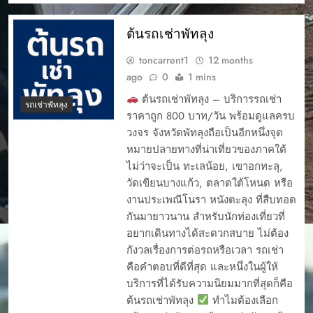
ต้นรถเช่าพัทลุง
toncarrent1
12 months
ago
0
1 mins
ต้นรถเช่าพัทลุง – บริการรถเช่า
รถเช่าพัทลุง
ราคาถูก 800 บาท/วัน พร้อมดูแลครบ
วงจร จังหวัดพัทลุงถือเป็นอีกหนึ่งจุด
หมายปลายทางที่น่าเที่ยวของภาคใต้
ไม่ว่าจะเป็น ทะเลน้อย, เขาอกทะลุ,
วัดเขียนบางแก้ว, ตลาดใต้โหนด หรือ
งานประเพณีโนรา หนังตะลุง ที่สืบทอด
กันมายาวนาน สำหรับนักท่องเที่ยวที่
อยากเดินทางได้สะดวกสบาย ไม่ต้อง
กังวลเรื่องการต่อรถหรือเวลา รถเช่า
คือคำตอบที่ดีที่สุด และหนึ่งในผู้ให้
บริการที่ได้รับความนิยมมากที่สุดก็คือ
ต้นรถเช่าพัทลุง
ทำไมต้องเลือก