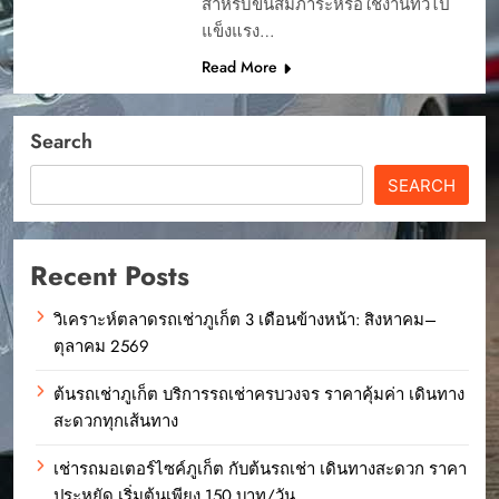
สำหรับขนสัมภาระหรือใช้งานทั่วไป
แข็งแรง…
Read More
Search
SEARCH
Recent Posts
วิเคราะห์ตลาดรถเช่าภูเก็ต 3 เดือนข้างหน้า: สิงหาคม–
ตุลาคม 2569
ต้นรถเช่าภูเก็ต บริการรถเช่าครบวงจร ราคาคุ้มค่า เดินทาง
สะดวกทุกเส้นทาง
เช่ารถมอเตอร์ไซค์ภูเก็ต กับต้นรถเช่า เดินทางสะดวก ราคา
ประหยัด เริ่มต้นเพียง 150 บาท/วัน