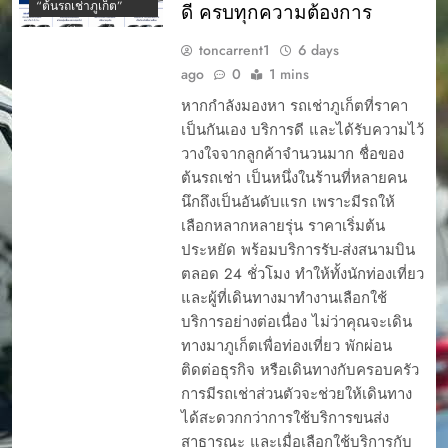
“ต้นรถเช่าภูเก็ต”
ดี ครบทุกความต้องการ
toncarrent1
6 days
ago
0
1 mins
หากกำลังมองหา รถเช่าภูเก็ตที่ราคา
เป็นกันเอง บริการดี และได้รับความไว้
วางใจจากลูกค้าจำนวนมาก ชื่อของ
ต้นรถเช่า เป็นหนึ่งในร้านที่หลายคน
นึกถึงเป็นอันดับแรก เพราะมีรถให้
เลือกหลากหลายรุ่น ราคาเริ่มต้น
ประหยัด พร้อมบริการรับ-ส่งสนามบิน
ตลอด 24 ชั่วโมง ทำให้ทั้งนักท่องเที่ยว
และผู้ที่เดินทางมาทำงานเลือกใช้
บริการอย่างต่อเนื่อง ไม่ว่าคุณจะเดิน
ทางมาภูเก็ตเพื่อท่องเที่ยว พักผ่อน
ติดต่อธุรกิจ หรือเดินทางกับครอบครัว
การมีรถเช่าส่วนตัวจะช่วยให้เดินทาง
ได้สะดวกกว่าการใช้บริการขนส่ง
สาธารณะ และเมื่อเลือกใช้บริการกับ