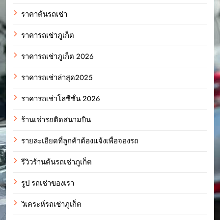
ราคาต้นรถเช่า
ราคารถเช่าภูเก็ต
ราคารถเช่าภูเก็ต 2026
ราคารถเช่าล่าสุด2025
ราคารถเช่าโลซีซั่น 2026
ร้านเช่ารถติดสนามบิน
รายละเอียดที่ลูกค้าต้องแจ้งเพื่อจองรถ
รีวิวร้านต้นรถเช่าภูเก็ต
รูป รถเช่าของเรา
วิเคระห์รถเช่าภูเก็ต