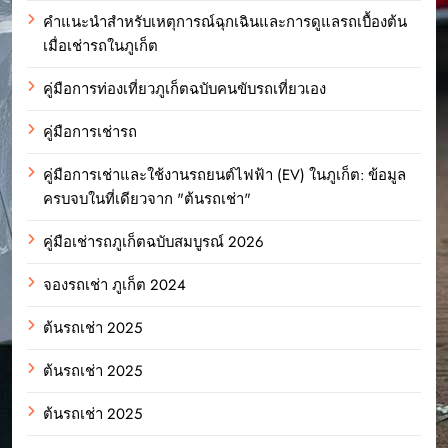
คำแนะนำสำหรับเหตุการณ์ฉุกเฉินและการดูแลรถเบื้องต้น
เมื่อเช่ารถในภูเก็ต
คู่มือการท่องเที่ยวภูเก็ตฉบับคนขับรถเที่ยวเอง
คู่มือการเช่ารถ
คู่มือการเช่าและใช้งานรถยนต์ไฟฟ้า (EV) ในภูเก็ต: ข้อมูล
ครบจบในที่เดียวจาก "ต้นรถเช่า"
คู่มือเช่ารถภูเก็ตฉบับสมบูรณ์ 2026
จองรถเช่า ภูเก็ต 2024
ต้นรถเช่า 2025
ต้นรถเช่า 2025
ต้นรถเช่า 2025