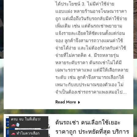
ได้ประโยชน์ 3. ไม่มีค่าใช้จ่าย
รถเช่ามอเตอร์ไซค์
แอบแฝง หลายร้านอาจโฆษณาราคา
ร้านต้นรถเช่าภูเก็ต ดี
ไหม ?
ถูก แต่เมื่อถึงวันรับรถกลับมีค่าใช้จ่าย
เพิ่มเติม เช่น แต่ต้นรถเช่าพยายาม
ราคาต้นรถเช่า
แจ้งรายละเอียดให้ชัดเจนตั้งแต่ก่อน
รีวิวร้านต้นรถเช่า
จอง ลูกค้าจึงสามารถวางแผนค่าใช้
ภูเก็ต
จ่ายได้ง่าย และไม่ต้องกังวลกับค่าใช้
เงื่อนไขการเช่ารถของ
ร้านต้นรถเช่า 2024
จ่ายที่ไม่คาดคิด 4. มีรถหลายรุ่น
หลายระดับราคา ต้นรถเช่าไม่ได้มี
เช่ารถกับร้านต้นรถ
เช่าภูเก็ตปี2024
เฉพาะรถราคาแพง แต่มีให้เลือกหลาย
ระดับ เช่น ลูกค้าจึงสามารถเลือกให้
เช่ารถต้นรถเช่าดีไหม
เหมาะกับงบประมาณของตัวเอง ไม่
โปรร้านต้นรถเช่า
จำเป็นต้องเช่ารถราคาแพงเสมอไป…
บริการเช่ารถราย
เดือน – ต้นรถเช่า
Read More
ภูเก็ต
ต้นรถเช่าภูเก็ต:
ครบ จบ ในที่เดียว!
ต้นรถเช่า คนเลือกใช้เยอะ
ราคาถูก ประหยัดที่สุด บริการ
ทำไมควรเลือก