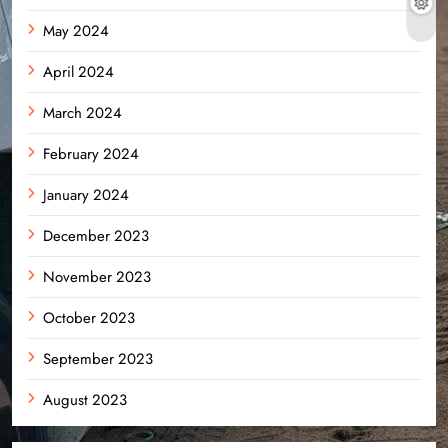
May 2024
April 2024
March 2024
February 2024
January 2024
December 2023
November 2023
October 2023
September 2023
August 2023