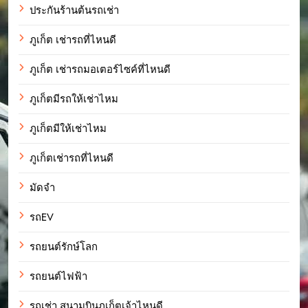
ประกันร้านต้นรถเช่า
ภูเก็ต เช่ารถที่ไหนดี
ภูเก็ต เช่ารถมอเตอร์ไซค์ที่ไหนดี
ภูเก็ตมีรถให้เช่าไหม
ภูเก็ตมีให้เช่าไหม
ภูเก็ตเช่ารถที่ไหนดี
มัดจำ
รถEV
รถยนต์รักษ์โลก
รถยนต์ไฟฟ้า
รถเช่า สนามบินภูเก็ตเจ้าไหนดี