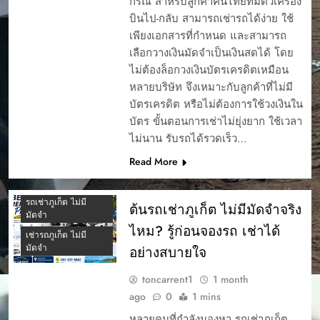
กรณี สำหรับลูกค้าคนไทยที่มีตั๋วเครื่อง
บินไป-กลับ สามารถเช่ารถได้ง่าย ใช้
เพียงเอกสารที่กำหนด และสามารถ
เลือกวางเงินมัดจำเป็นเงินสดได้ โดย
ไม่ต้องล็อกวงเงินบัตรเครดิตเหมือน
หลายบริษัท จึงเหมาะกับลูกค้าที่ไม่มี
บัตรเครดิต หรือไม่ต้องการใช้วงเงินใน
บัตร ขั้นตอนการเช่าไม่ยุ่งยาก ใช้เวลา
ไม่นาน รับรถได้รวดเร็ว…
Read More
ต้นรถเช่าไม่มีมัดจำ
รถเช่าภูเก็ต ไม่มี
ต้นรถเช่าภูเก็ต ไม่มีมัดจำจริง
มัดจำ
ไหม? รู้ก่อนจองรถ เช่าได้
เช่ารถภูเก็ต ไม่มี
มัดจำ
อย่างสบายใจ
toncarrent1
1 month
ago
0
1 mins
หลายคนที่กำลังมองหา รถเช่าภูเก็ต