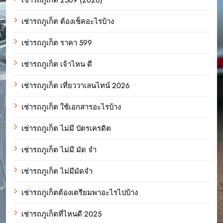
เช่ารถภูเก็ต ต้องเช็คอะไรบ้าง
เช่ารถภูเก็ต ราคา 599
เช่ารถภูเก็ต เจ้าไหน ดี
เช่ารถภูเก็ต เที่ยววาเลนไทน์ 2026
เช่ารถภูเก็ต ใช้เอกสารอะไรบ้าง
เช่ารถภูเก็ต ไม่มี บัตรเครดิต
เช่ารถภูเก็ต ไม่มี มัด จํา
เช่ารถภูเก็ต ไม่มีมัดจำ
เช่ารถภูเก็ตต้องเตรียมพาอะไรไปบ้าง
เช่ารถภูเก็ตที่ไหนดี 2025