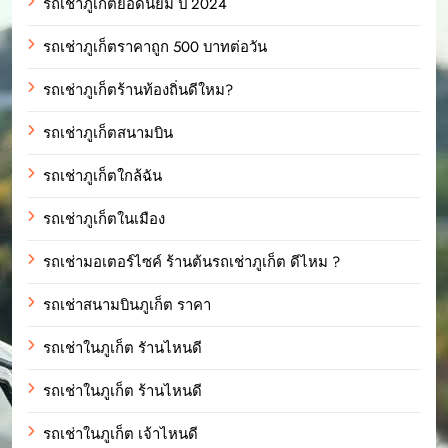
รถเช่าภูเก็ตยอดนิยม ปี 2024
รถเช่าภูเก็ตราคาถูก 500 บาทต่อวัน
รถเช่าภูเก็ตร้านท้องถิ่นดีใหม?
รถเช่าภูเก็ตสนามบิน
รถเช่าภูเก็ตใกล้ฉัน
รถเช่าภูเก็ตในเมือง
รถเช่ามอเตอร์ไซค์ ร้านต้นรถเช่าภูเก็ต ดีไหม ?
รถเช่าสนามบินภูเก็ต ราคา
รถเช่าในภูเก็ต รัานไหนดี
รถเช่าในภูเก็ต ร้านไหนดี
รถเช่าในภูเก็ต เจ้าไหนดี