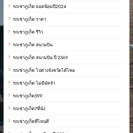
รถเช่าภูเก็ต ยอดนิยมปี2024
รถเช่าภูเก็ต ราคา
รถเช่าภูเก็ต รีวิว
รถเช่าภูเก็ต สนามบิน
รถเช่าภูเก็ต สนามบิน ปี 2569
รถเช่าภูเก็ต ไปต่างจังหวัดได้ไหม
รถเช่าภูเก็ต ไม่มีมัดจำ
รถเช่าภูเก็ต599
รถเช่าภูเก็ต7ที่นั่ง
รถเช่าภูเก็ตที่ไหนดี