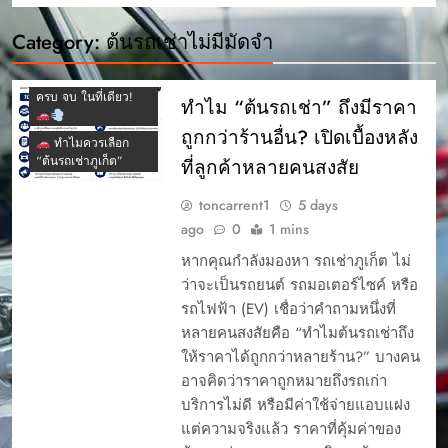
บริการเช่ารถราย
เดือน – ต้นรถเช่า
Category:
ต้นรถเช่าไม่มีมัดจำ
ภูเก็ต
ต้นรถเช่าภูเก็ต:
ครบ จบ ในที่เดียว!
ทำไม “ต้นรถเช่า” ถึงมีราคา
ถูกกว่าร้านอื่น? เปิดเบื้องหลัง
ทำไมควรเลือก
“ต้นรถเช่าภูเก็ต”
ที่ลูกค้าหลายคนสงสัย
toncarrent1
5 days
ago
0
1 mins
4 รถเช่าภูเก็ต ยอด
นิยม ต้นรถเช่า ภูเก็ต
หากคุณกำลังมองหา รถเช่าภูเก็ต ไม่
การออกบิล ต้นรถเช่า
ว่าจะเป็นรถยนต์ รถมอเตอร์ไซค์ หรือ
รถไฟฟ้า (EV) เชื่อว่าคำถามหนึ่งที่
ขั้นตอนเมื่อรถเช่า
ร้านต้นรถเช่าเสีย ทำ
หลายคนสงสัยคือ “ทำไมต้นรถเช่าถึง
อย่างไร
ให้ราคาได้ถูกกว่าหลายร้าน?” บางคน
คู่มือการเช่าและใช้
อาจคิดว่าราคาถูกหมายถึงรถเก่า
งานรถยนต์ไฟฟ้า
บริการไม่ดี หรือมีค่าใช้จ่ายแอบแฝง
(EV) ในภูเก็ต: ข้อมูล
แต่ความจริงแล้ว ราคาที่คุ้มค่าของ
ครบจบในที่เดียวจาก
"ต้นรถเช่า"