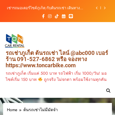
ต้นรถเช่ารีวิว
เดินทางสะดวกทุกเส้นทาง
Skip
เช่ารถมอเตอร์ไซค์ภูเก็ต กับต้นรถเช่า เดินทาง
ต้นรถเช่าสนามบิน
to
สะดวก ราคาประหยัด เริ่มต้นเพียง 150 บาท/วัน
ภูเก็ต
content
ต้นรถเช่า ครบทุกฟังก์ชันการใช้งาน ครบทุกประเภท
ต้นรถเช่าไม่มีมัดจำ
รถ ตอบโจทย์ทุกการเดินทางในภูเก็ต
ประกันร้านต้นรถเช่า
วิเคราะห์ตลาดรถเช่าภูเก็ต 3 เดือนข้างหน้า:
สิงหาคม–ตุลาคม 2569
รถเช่าภูเก็ต ยอดนิยม
ต้นรถเช่า ภูเก็ต
ต้นรถเช่าภูเก็ต บริการรถเช่าครบวงจร ราคาคุ้มค่า
เดินทางสะดวกทุกเส้นทาง
รถเช่ามอเตอร์ไซค์
ร้านต้นรถเช่าภูเก็ต ดี
เช่ารถมอเตอร์ไซค์ภูเก็ต กับต้นรถเช่า เดินทาง
รถเช่าภูเก็ต ต้นรถเช่า ไลน์ @abc000 เบอร์
สะดวก ราคาประหยัด เริ่มต้นเพียง 150 บาท/วัน
ไหม ?
ร้าน 091-527-6862 หรือ จองทาง
ต้นรถเช่า ครบทุกฟังก์ชันการใช้งาน ครบทุกประเภท
ราคาต้นรถเช่า
https://www.toncarbike.com
รถ ตอบโจทย์ทุกการเดินทางในภูเก็ต
รีวิวร้านต้นรถเช่า
รถเช่าภูเก็ต เริ่มแค่ 500 บาท รถไฟฟ้า เริ่ม 1000/วัน! มอ
ภูเก็ต
ไซค์เริ่ม 150 บาท
ถูกจริง ไม่จกตา พร้อมใช้งานทุกคัน
เงื่อนไขการเช่ารถของ
ร้านต้นรถเช่า 2024
เช่ารถกับร้านต้นรถ
เช่าภูเก็ตปี2024
เช่ารถต้นรถเช่าดีไหม
Home
ต้นรถเช่าไม่มีมัดจำ
โปรร้านต้นรถเช่า