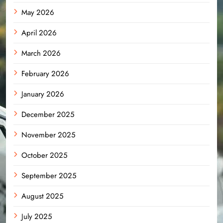
May 2026
April 2026
March 2026
February 2026
January 2026
December 2025
November 2025
October 2025
September 2025
August 2025
July 2025